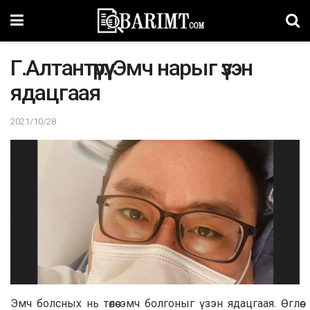
Г.Алтантүрүү: Эмч нарыг үзэн
ядацгаая
2021/10/28
Эмч болсных нь төлөө эмч болгоныг үзэн ядацгаая. Өглөө