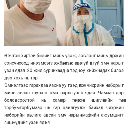
Өвчтэй хиртэй биеийг минь үзэж, зовлонг минь өдөржин
сонсчихоод инээмсэглэжбөхөлзөж өгдөггүй өөдгүй эмч нарыг
үзэн ядая. 20 жил сурчихаад өөр тэд юу хийжчадах билээ
дээ хохь нь тэр.
Эмнэлгээс гарахдаа яахна уу гээд өгсөн чихрийн наборыг
минь авсан шуналт эмч нарыгүзэн ядая. Чамаас дор
боловсролтой нь самар төмөрхөн өшиглөхийн төлөө
тэрбумтэрбумаар нь гар цайлгуулж байхад чихрийн
наборийн авлига авсан эмч нарынмафийн аюумшигт
гишүүдийг үзэн ядъя.