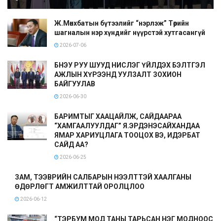
Ж.Мөнхбатын бүтээлийг “нэрлэж” Төрийн
шагналын нэр хүндийг нүүрстэй хутгасангүй
2026-07-06
БНЭУ РУУ ШУУД НИСЛЭГ ҮЙЛДЭХ БЭЛТГЭЛ
АЖЛЫН ХҮРЭЭНД УУЛЗАЛТ ЗОХИОН
БАЙГУУЛАВ
2026-06-30
БАРИМТЫГ ХААЦАЙЛЖ, САЙДААРАА
“ХАМГААЛУУЛДАГ” Я.ЭРДЭНЭСАЙХАНДАА
ЯМАР ХАРИУЦЛАГА ТООЦОХ ВЭ, ИДЭРБАТ
САЙД АА?
2026-06-25
ЗАМ, ТЭЭВРИЙН САЛБАРЫН НЭЭЛТТЭЙ ХААЛГАНЫ
ӨДӨРЛӨГТ АМЖИЛТТАЙ ОРОЛЦЛОО
2026-06-12
“ТЭРБУМ МОД ТАНЫ ТАРЬСАН НЭГ МОДНООС