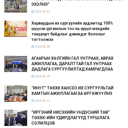
ЭХЭЛНЭ”
2026-05-22
Харвардын их сургуулийн эрдэмтэд 100%
шүүсэн ургамлын тос нь эрүүл мэндийн
тэнцвэрт байдлыг дэмждэг болохыг
тогтоожээ
2026-05-06
АГААРЫН ХӨЛГИЙН ГАЛ УНТРААХ, АВРАХ
АЖИЛЛАГАА, ДАРАЛТТАЙ ГАЛ УНТРААХ
ДАДЛАГА СУРГУУЛИЛТАД ХАМРАГДЛАА
2026-04-18
“ИНҮТ” ТӨХХК ХАНСЕО ИХ СУРГУУЛЬТАЙ
ХАМТЫН АЖИЛЛАГААГАА ӨРГӨЖҮҮЛНЭ
2026-04-12
“ИРГЭНИЙ НИСЭХИЙН ҮНДЭСНИЙ ТӨВ”
ТӨХХК-ИЙН УДИРДЛАГУУД ТУРШЛАГА
СОЛИЛЦОВ