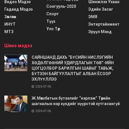
Видео Мэдээ
Шинжлэх Ухаан
Сонгууль-2020
Гадаад Мэдээ
Эдийн Засаг
Спорт
Зөвлөгөө
ЭМЯ
Түүх
ИНҮТ
Энтертайнмент
Улс Төр
МТЗ
Эрүүл Мэнд
Шинэ мэдээ
САЙНШАНД ДАХЬ “БҮСИЙН НИСЛЭГИЙН
ХӨДӨЛГӨӨНИЙ УДИРДЛАГЫН ТӨВ”-ИЙН
ЦОГЦОЛБОР БАРИЛГЫН ШАВЫГ ТАВЬЖ,
БҮТЭЭН БАЙГУУЛАЛТЫГ АЛБАН ЁСООР
ЭХЛҮҮЛЛЭЭ
2026-07-06
Ж.Мөнхбатын бүтээлийг “нэрлэж” Төрийн
шагналын нэр хүндийг нүүрстэй хутгасангүй
2026-07-06