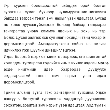
3-р курсын боловсролтой сайддаа орой болгон
зурагтын суваг бүхнээр нулимуулжшившиглүүлж
байхдаа таарсан тэнэг эмч нарыг үзэн ядацгаая. Бусад
нь хэлж дуусаагүймартаж болоод байхад ганцаараа
тангарагтаа үнэнч коммун явсных нь хохь нь тэр.
Болж. Дусал залгаж өгсөн сувилагч охинд ч ганц чихэр өгч
доромжилцгооё. Амандаахүлхсэн хойно нь авлига
идчихлээ гэж шуугин шившиглэцгээе.
Идээ бээртэй шархыг минь цэвэрлэж, өтгөн шингэнтэй
холилдон түгжирсэн гэдсийгминь эмчилж чадсан мөртлөө
өөрсдөө нийгмийн идээ бээрээрээ дуудуулж
явдагарчаагүй тэнэг эмч нарыг үзэн ядаж
доромжилцгооё.
Төрийн албанд зүтгэ гэж хэнтэднийг гуйсийм. Ядаж
лангуу ч болтугай түрээсэлж чаддаггүй дүүрчихсэн
сэхээтэнцарайтай эмч нарыг үзэн ядацгаая. Ард түмэн,