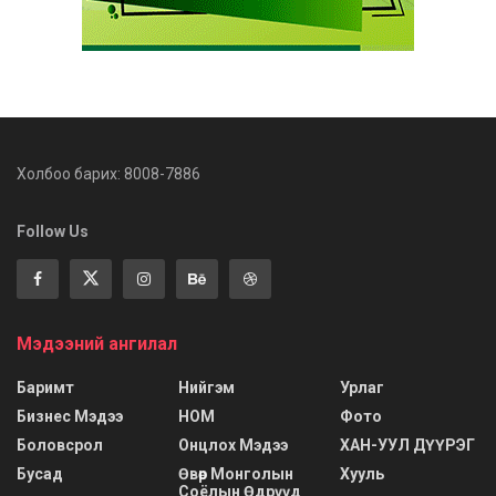
Холбоо барих: 8008-7886
Follow Us
Мэдээний ангилал
Баримт
Нийгэм
Урлаг
Бизнес Мэдээ
НОМ
Фото
Боловсрол
Онцлох Мэдээ
ХАН-УУЛ ДҮҮРЭГ
Бусад
Өвөр Монголын
Хууль
Соёлын Өдрүүд