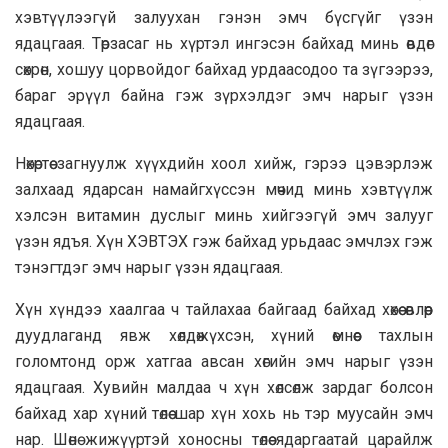
хэвтүүлээгүй залуухан гэнэн эмч бүсгүйг үзэн
ядацгаая. Төрзасаг нь хүртэл ингэсэн байхад минь өвдөг
сөхрөн, хошуу цорвойдог байхад урдаасодоо та зүгээрээ,
бараг эрүүл байна гэж зүрхэлдэг эмч нарыг үзэн
ядацгаая.
Нөхөртөө загнуулж хүүхдийн хоол хийж, гэрээ цэвэрлэж
залхаад ядарсан намайгхүссэн мөчид минь хэвтүүлж
хэлсэн витамин дуслыг минь хийгээгүй эмч залууг
үзэн ядъя. Хүн ХЭВТЭХ гэж байхад урьдаас эмчлэх гэж
тэнэгтдэг эмч нарыг үзэн ядацгаая.
Хүн хүндээ хаалгаа ч тайлахаа байгаад байхад хөхөө өвлөөр
дуудлаганд явж хөлдөжүхсэн, хүний өмнөөс тахлын
голомтонд орж хатгаа авсан хөгийн эмч нарыг үзэн
ядацгаая. Хувийн малдаа ч хүн хөлсөлж зардаг болсон
байхад хар хүний төлөө шар хүн хохь нь тэр муусайн эмч
нар. Шөнө жижүүртэй хоносны төлөө ядаргаатай царайлж