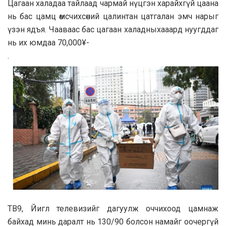
Цагаан халадаа тайлаад чармай нүцгэн харайхгүй цаана
нь бас цамц өмсчихсөний цалинтан цатгалан эмч нарыг
үзэн ядъя. Чааваас бас цагаан халадныхааард нуугддаг
нь их юмдаа 70,000¥-
.
ТВ9, Йигл телевизийг дагуулж оччихоод цамнаж
байхад минь даралт нь 130/90 болсон намайг оочергүй