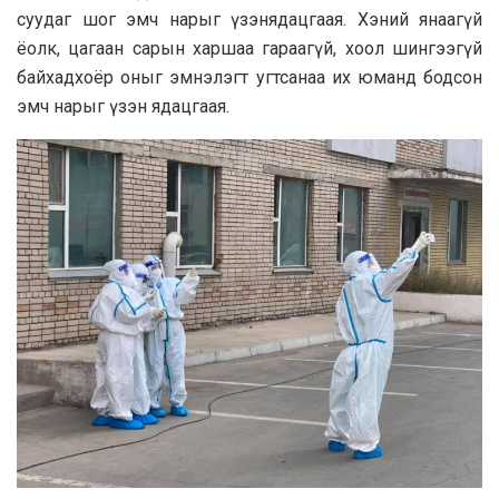
суудаг шог эмч нарыг үзэнядацгаая. Хэний янаагүй
ёолк, цагаан сарын харшаа гараагүй, хоол шингээгүй
байхадхоёр оныг эмнэлэгт угтсанаа их юманд бодсон
эмч нарыг үзэн ядацгаая.