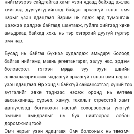
нийгмээрээ сайдтайгаа хамт үзэн ядаад байхад ажлаа
хийгээд дуугүйгүрийгээд байдаг арчаагүй тэнэг эмч
нарыг үзэн ядацгаая. Зарим нь ядаж ард түмэнгэж
цээжээ дэлдэж байгаад шантааж, гуйлга хийгээд хөөрхөөн
амьдраад байхад хохь нь тэр хэтэрхий дуугүй гүргэр
эмч нар.
Бусад нь байгаа бүхнээ худалдаж амьдарч болоод
байгаа нийгэмд маань өргөсөнтангараг, залуу нас, эрдэм
боловсрол, гэгээн мөрөөдөл, зуу зуун шөнийн
алжаалааарилжиж чадаагүй арчаагүй гэнэн эмч нарыг
үзэн ядацгаая. Өөр хэнд ч байхгүй сайхансэтгэл, хүний төлөө
зүтгэлийг зөвхөн тэднээс нэхэж оронд нь өвчтөнөөсөө
авсанханиад, сүрьеэ, хамуу, тахалыг стресстэй хамт
өвөртлүүлээд богинохон настай сохорзоосны үнэгүй
эмчийн амьдралыг нь бүх нийтээрээ элбэн
доромжилцгооё.
Эмч нарыг үзэн ядацгаая. Эмч болсоных нь төлөө эмч