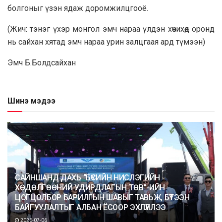
болгоныг үзэн ядаж доромжилцгооё.
(Жич: тэнэг үхэр монгол эмч нараа үлдэн хөөчихөөд оронд
нь сайхан хятад эмч нараа урин залцгаая ард түмээн)
Эмч Б.Болдсайхан
Шинэ мэдээ
САЙНШАНД ДАХЬ “БҮСИЙН НИСЛЭГИЙН
ХӨДӨЛГӨӨНИЙ УДИРДЛАГЫН ТӨВ”-ИЙН
ЦОГЦОЛБОР БАРИЛГЫН ШАВЫГ ТАВЬЖ, БҮТЭЭН
БАЙГУУЛАЛТЫГ АЛБАН ЁСООР ЭХЛҮҮЛЛЭЭ
2026-07-06