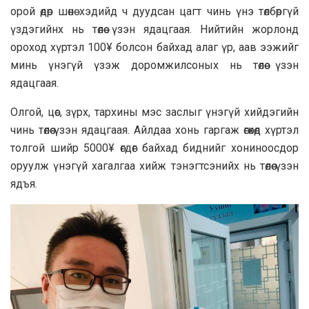
орой өдөр шөнө хэдийд ч дуудсан цагт чинь үнэ төлбөргүй
үздэгийнх нь төлөө үзэн ядацгаая. Нийтийн жорлонд
ороход хүртэл 100¥ болсон байхад алаг үр, аав ээжийг
минь үнэгүй үзэж доромжилсоных нь төлөө үзэн
ядацгаая.
Олгой, цөс, зүрх, тархины мэс заслыг үнэгүй хийдэгийн
чинь төлөө үзэн ядацгаая. Айлдаа хонь гаргаж өгөхөд хүртэл
толгой шийр 5000¥ өгдөг байхад биднийг хониноосдор
оруулж үнэгүй хагалгаа хийж тэнэгтсэнийх нь төлөө үзэн
ядъя.