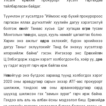
Улсын ерөнхий прокурорт хүсэлт гаргахдаа
тайлбарласан байдаг.
Түүнчлэн уг хүсэлтдээ “Иймээс нэр бүхий прокуророос
гаргасан яллах дүгнэлтийг хуулийн дагуу хэрэгсэхгүй
болгож өгөхийг Танаас хүсье. Цаг хугацаа өнгөрөх тусам
Монголын төлөө зүрх, шүүх, хууль намайг цагаатгах болно.
Харин энэ ажлыг өнөөдрөөс эхлэхийг, бүрэн эрхийнхээ
дагуу Таныг эхлүүлэхийг Танд би энэхүү хүсэлтээр
илэрхийлж байна” гэсэн. Ингэхээр экс Ерөнхийлөгч
Ц.Элбэгдорж хэдэн хэрэгт холбогдсон бэ, хоёр уу, дөрөв
үү гэдэг асуулт гарч ирж байгаа юм.
Нөгөөтэйгүүр энэ бүгдээс харахад түүнд холбогдох хэрэг
2020 оны аравдугаар сарын эхээр АТГ-аас прокурорт
шилжиж, тэндээс мөн оны арванхоёрдугаар сард
шүүхэд шилжсэн гэх “замын зураг” гарч ирж байна.
Гэхдээ аль аль нь албан ёсны мэдээлэл биш. Ерөнхийдөө