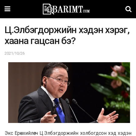
Ц.Элбэгдоржийн хэдэн хэрэг,
хаана гацсан бэ?
2021/10/26
Экс Ерөнхийлөгч Ц.Элбэгдоржийн холбогдсон хэд хэдэн