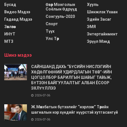
Бусад
Өвөр Монголын
Хууль
Соёлын Өдрүүд
Видео Мэдээ
Шинжлэх Ухаан
Сонгууль-2020
Гадаад Мэдээ
Эдийн Засаг
Спорт
Зөвлөгөө
ЭМЯ
Түүх
ИНҮТ
Энтертайнмент
Улс Төр
МТЗ
Эрүүл Мэнд
Шинэ мэдээ
САЙНШАНД ДАХЬ “БҮСИЙН НИСЛЭГИЙН
ХӨДӨЛГӨӨНИЙ УДИРДЛАГЫН ТӨВ”-ИЙН
ЦОГЦОЛБОР БАРИЛГЫН ШАВЫГ ТАВЬЖ,
БҮТЭЭН БАЙГУУЛАЛТЫГ АЛБАН ЁСООР
ЭХЛҮҮЛЛЭЭ
2026-07-06
Ж.Мөнхбатын бүтээлийг “нэрлэж” Төрийн
шагналын нэр хүндийг нүүрстэй хутгасангүй
2026-07-06