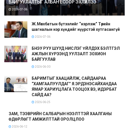
БАЙГУУЛАЛТЫГ АЛБАН ЁСООР ЭХЛҮҮЛЛЭЭ
2026-07-06
Ж.Мөнхбатын бүтээлийг “нэрлэж” Төрийн
шагналын нэр хүндийг нүүрстэй хутгасангүй
2026-07-06
БНЭУ РУУ ШУУД НИСЛЭГ ҮЙЛДЭХ БЭЛТГЭЛ
АЖЛЫН ХҮРЭЭНД УУЛЗАЛТ ЗОХИОН
БАЙГУУЛАВ
2026-06-30
БАРИМТЫГ ХААЦАЙЛЖ, САЙДААРАА
“ХАМГААЛУУЛДАГ” Я.ЭРДЭНЭСАЙХАНДАА
ЯМАР ХАРИУЦЛАГА ТООЦОХ ВЭ, ИДЭРБАТ
САЙД АА?
2026-06-25
ЗАМ, ТЭЭВРИЙН САЛБАРЫН НЭЭЛТТЭЙ ХААЛГАНЫ
ӨДӨРЛӨГТ АМЖИЛТТАЙ ОРОЛЦЛОО
2026-06-12