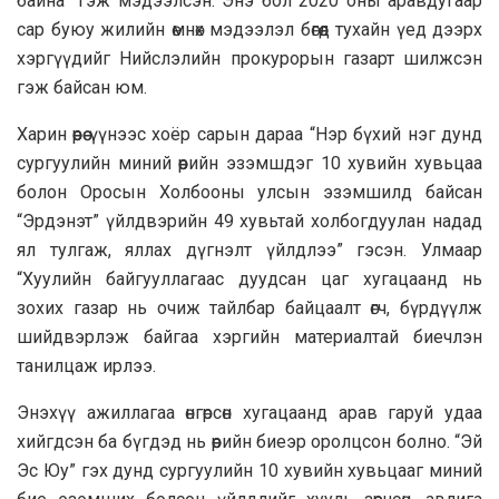
байна” гэж мэдээлсэн. Энэ бол 2020 оны аравдугаар
сар буюу жилийн өмнөх мэдээлэл бөгөөд тухайн үед дээрх
хэргүүдийг Нийслэлийн прокурорын газарт шилжсэн
гэж байсан юм.
Харин өөрөө үүнээс хоёр сарын дараа “Нэр бүхий нэг дунд
сургуулийн миний өөрийн эзэмшдэг 10 хувийн хувьцаа
болон Оросын Холбооны улсын эзэмшилд байсан
“Эрдэнэт” үйлдвэрийн 49 хувьтай холбогдуулан надад
ял тулгаж, яллах дүгнэлт үйлдлээ” гэсэн. Улмаар
“Хуулийн байгууллагаас дуудсан цаг хугацаанд нь
зохих газар нь очиж тайлбар байцаалт өгч, бүрдүүлж
шийдвэрлэж байгаа хэргийн материалтай биечлэн
танилцаж ирлээ.
Энэхүү ажиллагаа өнгөрсөн хугацаанд арав гаруй удаа
хийгдсэн ба бүгдэд нь өөрийн биеэр оролцсон болно. “Эй
Эс Юу” гэх дунд сургуулийн 10 хувийн хувьцааг миний