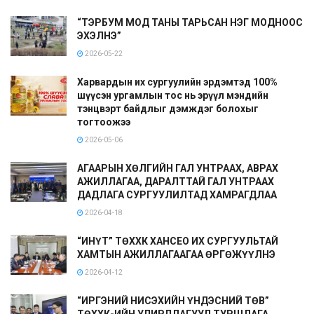
“ТЭРБУМ МОД ТАНЫ ТАРЬСАН НЭГ МОДНООС
ЭХЭЛНЭ”
2026-05-22
Харвардын их сургуулийн эрдэмтэд 100%
шүүсэн ургамлын тос нь эрүүл мэндийн
тэнцвэрт байдлыг дэмждэг болохыг
тогтоожээ
2026-05-06
АГААРЫН ХӨЛГИЙН ГАЛ УНТРААХ, АВРАХ
АЖИЛЛАГАА, ДАРАЛТТАЙ ГАЛ УНТРААХ
ДАДЛАГА СУРГУУЛИЛТАД ХАМРАГДЛАА
2026-04-18
“ИНҮТ” ТӨХХК ХАНСЕО ИХ СУРГУУЛЬТАЙ
ХАМТЫН АЖИЛЛАГААГАА ӨРГӨЖҮҮЛНЭ
2026-04-12
“ИРГЭНИЙ НИСЭХИЙН ҮНДЭСНИЙ ТӨВ”
ТӨХХК-ИЙН УДИРДЛАГУУД ТУРШЛАГА