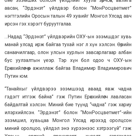
бие эзэмших болсон үйлдлийг хууль зөрчсөн, авлига
авсан, “Эрдэнэт” үйлдвэр болон “МонРосцветмет”
нэгтгэлийн Оросын талын 49 хувийг Монгол Улсад авч
ирсэн гэх хэрэгт буруутгалаа.
…Надад “Эрдэнэт” үйлдвэрийн ОХУ-ын эзэмшдэг хувь
манай улсад ирж байгаа тухай нэг л хүн хэлсэн. Өөрийн
санаачилгаар, олон улсын хурлын завсарлагаар албан
бус уулзалтын үеэр. Тэр хүн бол одоо ч ОХУ-ын
Ерөнхийлөгчөөр ажиллаж байгаа Владимир Владимирович
Путин юм.
“Танайхыг үйлдвэрээ эзэмшээд аваад явж чадна
гэдэгт итгэж байна” гэж Путин Ерөнхийлөгч лавласан
байдалтай хэлсэн. Миний бие түүнд “чадна” гэж хариу
илэрхийлсэн. “Эрдэнэт” болон “МонРосцветмет”-ийн
эзэмшил, хувьцаа Монгол Улсад ирэхэд оролцсон
миний оролцоо, үйлдэл энэ хүрээнээс хэтрээгүй” гэж