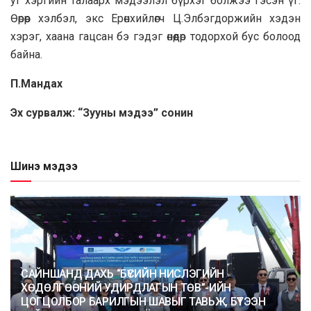
уг хэргийн талаарх мэдээлэл бүрхэг болжээ гэсэн үг.
Өөрөөр хэлбэл, экс Ерөнхийлөгч Ц.Элбэгдоржийн хэдэн
хэрэг, хаана гацсан бэ гэдэг өнөөдөр тодорхой бус болоод
байна.
П.Мандах
Эх сурвалж: “Зууны мэдээ” сонин
Шинэ мэдээ
САЙНШАНД ДАХЬ “БҮСИЙН НИСЛЭГИЙН
ХӨДӨЛГӨӨНИЙ УДИРДЛАГЫН ТӨВ”-ИЙН
ЦОГЦОЛБОР БАРИЛГЫН ШАВЫГ ТАВЬЖ, БҮТЭЭН