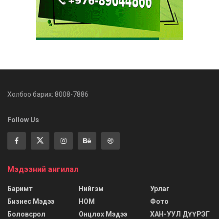
Холбоо барих: 8008-7886
Follow Us
Мэдээний ангилал
Баримт
Нийгэм
Урлаг
Бизнес Мэдээ
НОМ
Фото
Боловсрол
Онцлох Мэдээ
ХАН-УУЛ ДҮҮРЭГ