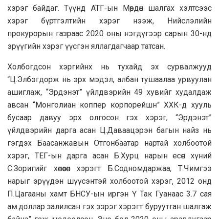
хэрэг байдаг. Түүнд АТГ-ын Мөрдөн шалгах хэлтсээс
хэрэг бүртгэлтийн хэрэг нээж, Нийслэлийн
прокурорын газраас 2020 оны нэгдүгээр сарын 30-нд
эрүүгийн хэрэг үүсгэн яллагдагчаар татсан.
Холбогдсон хэргийнх нь тухайд эх сурвалжууд
“Ц.Элбэгдорж нь эрх мэдэл, албан тушаалаа урвуулан
ашиглаж, “Эрдэнэт” үйлдвэрийн 49 хувийг худалдаж
авсан “Монголиан коппер корпорейшн” ХХК-д хууль
бусаар давуу эрх олгосон гэх хэрэг, “Эрдэнэт”
үйлдвэрийн дарга асан Ц.Даваацэрэн багын найз нь
гэгдэх Баасанжавын Отгонбаатар нартай холбоотой
хэрэг, ТЕГ-ын дарга асан Б.Хурц нарын есөн хүний
С.Зоригийг хөнөөсөн хэрэгт Б.Содномдаржаа, Т.Чимгээ
нарыг эрүүдэн шүүсэнтэй холбоотой хэрэг, 2012 онд
П.Цагааны хамт БНСУ-ын иргэн Ү Так Гуанаас 3.7 сая
ам.доллар залилсан гэх зэрэг хэрэгт буруутган шалгаж