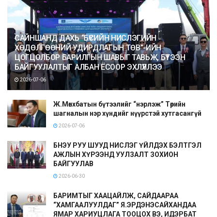
САЙНШАНД ДАХЬ “БҮСИЙН НИСЛЭГИЙН
ХӨДӨЛГӨӨНИЙ УДИРДЛАГЫН ТӨВ”-ИЙН
ЦОГЦОЛБОР БАРИЛГЫН ШАВЫГ ТАВЬЖ, БҮТЭЭН
БАЙГУУЛАЛТЫГ АЛБАН ЁСООР ЭХЛҮҮЛЛЭЭ
2026-07-06
Ж.Мөнхбатын бүтээлийг “нэрлэж” Төрийн
шагналын нэр хүндийг нүүрстэй хутгасангүй
2026-07-06
БНЭУ РУУ ШУУД НИСЛЭГ ҮЙЛДЭХ БЭЛТГЭЛ
АЖЛЫН ХҮРЭЭНД УУЛЗАЛТ ЗОХИОН
БАЙГУУЛАВ
2026-06-30
БАРИМТЫГ ХААЦАЙЛЖ, САЙДААРАА
“ХАМГААЛУУЛДАГ” Я.ЭРДЭНЭСАЙХАНДАА
ЯМАР ХАРИУЦЛАГА ТООЦОХ ВЭ, ИДЭРБАТ