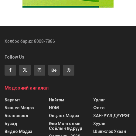
Холбоо барих: 8008-7886
Follow Us
Мэдээний ангилал
Баримт
Нийгэм
Урлаг
Бизнес Мэдээ
НОМ
Фото
Боловсрол
Онцлох Мэдээ
ХАН-УУЛ ДҮҮРЭГ
Бусад
Өвөр Монголын
Хууль
Соёлын Өдрүүд
Видео Мэдээ
Шинжлэх Ухаан