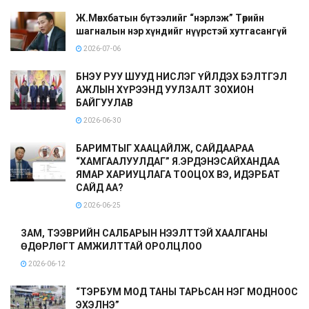
Ж.Мөнхбатын бүтээлийг “нэрлэж” Төрийн
шагналын нэр хүндийг нүүрстэй хутгасангүй
2026-07-06
БНЭУ РУУ ШУУД НИСЛЭГ ҮЙЛДЭХ БЭЛТГЭЛ
АЖЛЫН ХҮРЭЭНД УУЛЗАЛТ ЗОХИОН
БАЙГУУЛАВ
2026-06-30
БАРИМТЫГ ХААЦАЙЛЖ, САЙДААРАА
“ХАМГААЛУУЛДАГ” Я.ЭРДЭНЭСАЙХАНДАА
ЯМАР ХАРИУЦЛАГА ТООЦОХ ВЭ, ИДЭРБАТ
САЙД АА?
2026-06-25
ЗАМ, ТЭЭВРИЙН САЛБАРЫН НЭЭЛТТЭЙ ХААЛГАНЫ
ӨДӨРЛӨГТ АМЖИЛТТАЙ ОРОЛЦЛОО
2026-06-12
“ТЭРБУМ МОД ТАНЫ ТАРЬСАН НЭГ МОДНООС
ЭХЭЛНЭ”