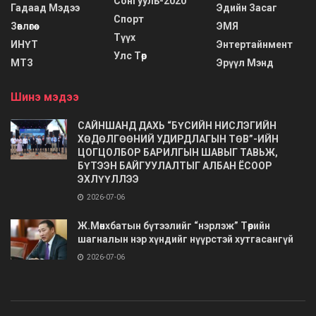
Сонгууль-2020
Гадаад Мэдээ
Эдийн Засаг
Спорт
Зөвлөгөө
ЭМЯ
Түүх
ИНҮТ
Энтертайнмент
Улс Төр
МТЗ
Эрүүл Мэнд
Шинэ мэдээ
САЙНШАНД ДАХЬ “БҮСИЙН НИСЛЭГИЙН
ХӨДӨЛГӨӨНИЙ УДИРДЛАГЫН ТӨВ”-ИЙН
ЦОГЦОЛБОР БАРИЛГЫН ШАВЫГ ТАВЬЖ,
БҮТЭЭН БАЙГУУЛАЛТЫГ АЛБАН ЁСООР
ЭХЛҮҮЛЛЭЭ
2026-07-06
Ж.Мөнхбатын бүтээлийг “нэрлэж” Төрийн
шагналын нэр хүндийг нүүрстэй хутгасангүй
2026-07-06