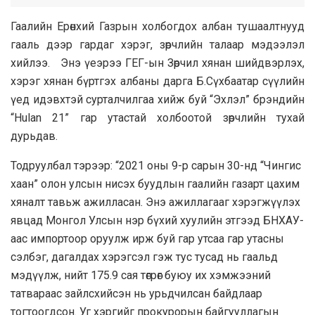
Гаалийн Ерөнхий Газрын холбогдох албан тушаалтнууд
гааль дээр гардаг хэрэг, зөрчлийн талаар мэдээлэл
хийлээ. Энэ үеэрээ ГЕГ-ын Зөрчил хянан шийдвэрлэх,
хэрэг хянан бүртгэх албаны дарга Б.Сүхбаатар сүүлийн
үед идэвхтэй сурталчилгаа хийж буй “Эхлэл” брэндийн
“Hulan 21” гар утастай холбоотой зөрчлийн тухай
дурьдав.
Тодруулбал тэрээр: “2021 оны 9-р сарын 30-нд “Чингис
хаан” олон улсын нисэх буудлын гаалийн газарт цахим
хяналт тавьж ажилласан. Энэ ажиллагааг хэрэгжүүлэх
явцад Монгол Улсын нэр бүхий хуулийн этгээд БНХАУ-
аас импортоор оруулж ирж буй гар утсаа гар утасны
сэлбэг, дагалдах хэрэгсэл гэж тус тусад нь гаальд
мэдүүлж, нийт 175.9 сая төгрөг буюу их хэмжээний
татвараас зайлсхийсэн нь урьдчилсан байдлаар
тогтоогдсон. Уг хэргийг прокурорын байгууллагын