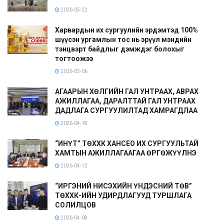
2026-05-22
Харвардын их сургуулийн эрдэмтэд 100%
шүүсэн ургамлын тос нь эрүүл мэндийн
тэнцвэрт байдлыг дэмждэг болохыг
тогтоожээ
2026-05-06
АГААРЫН ХӨЛГИЙН ГАЛ УНТРААХ, АВРАХ
АЖИЛЛАГАА, ДАРАЛТТАЙ ГАЛ УНТРААХ
ДАДЛАГА СУРГУУЛИЛТАД ХАМРАГДЛАА
2026-04-18
“ИНҮТ” ТӨХХК ХАНСЕО ИХ СУРГУУЛЬТАЙ
ХАМТЫН АЖИЛЛАГААГАА ӨРГӨЖҮҮЛНЭ
2026-04-12
“ИРГЭНИЙ НИСЭХИЙН ҮНДЭСНИЙ ТӨВ”
ТӨХХК-ИЙН УДИРДЛАГУУД ТУРШЛАГА
СОЛИЛЦОВ
2026-04-08