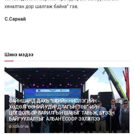
хяналтан дор шалгаж байна” гэв.
С.Сарнай
Шинэ мэдээ
САЙНШАНД ДАХЬ “БҮСИЙН НИСЛЭГИЙН
ХӨДӨЛГӨӨНИЙ УДИРДЛАГЫН ТӨВ”-ИЙН
ЦОГЦОЛБОР БАРИЛГЫН ШАВЫГ ТАВЬЖ, БҮТЭЭН
БАЙГУУЛАЛТЫГ АЛБАН ЁСООР ЭХЛҮҮЛЛЭЭ
2026-07-06