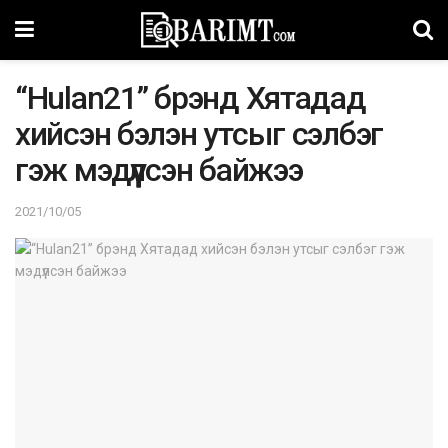
“Hulan21” брэнд Хятадад
хийсэн бэлэн утсыг сэлбэг
гэж мэдүүлсэн байжээ
2021/10/05