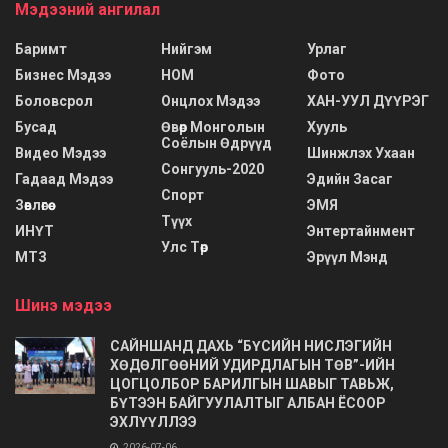
Мэдээний ангилал
Баримт
Нийгэм
Урлаг
Бизнес Мэдээ
НОМ
Фото
Боловсрол
Онцлох Мэдээ
ХАН-УУЛ ДҮҮРЭГ
Бусад
Өвөр Монголын
Хууль
Соёлын Өдрүүд
Видео Мэдээ
Шинжлэх Ухаан
Сонгууль-2020
Гадаад Мэдээ
Эдийн Засаг
Спорт
Зөвлөгөө
ЭМЯ
Түүх
ИНҮТ
Энтертайнмент
Улс Төр
МТЗ
Эрүүл Мэнд
Шинэ мэдээ
САЙНШАНД ДАХЬ “БҮСИЙН НИСЛЭГИЙН
ХӨДӨЛГӨӨНИЙ УДИРДЛАГЫН ТӨВ”-ИЙН
ЦОГЦОЛБОР БАРИЛГЫН ШАВЫГ ТАВЬЖ,
БҮТЭЭН БАЙГУУЛАЛТЫГ АЛБАН ЁСООР
ЭХЛҮҮЛЛЭЭ
2026-07-06