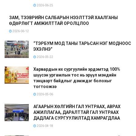
2026-06-25
ЗАМ, ТЭЭВРИЙН САЛБАРЫН НЭЭЛТТЭЙ ХААЛГАНЫ
ӨДӨРЛӨГТ АМЖИЛТТАЙ ОРОЛЦЛОО
2026-06-12
“ТЭРБУМ МОД ТАНЫ ТАРЬСАН НЭГ МОДНООС
ЭХЭЛНЭ”
2026-05-22
Харвардын их сургуулийн эрдэмтэд 100%
шүүсэн ургамлын тос нь эрүүл мэндийн
тэнцвэрт байдлыг дэмждэг болохыг
тогтоожээ
2026-05-06
АГААРЫН ХӨЛГИЙН ГАЛ УНТРААХ, АВРАХ
АЖИЛЛАГАА, ДАРАЛТТАЙ ГАЛ УНТРААХ
ДАДЛАГА СУРГУУЛИЛТАД ХАМРАГДЛАА
2026-04-18