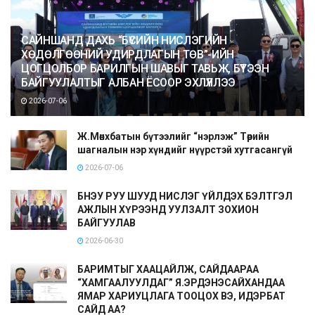
САЙНШАНД ДАХЬ “БҮСИЙН НИСЛЭГИЙН
ХӨДӨЛГӨӨНИЙ УДИРДЛАГЫН ТӨВ”-ИЙН
ЦОГЦОЛБОР БАРИЛГЫН ШАВЫГ ТАВЬЖ, БҮТЭЭН
БАЙГУУЛАЛТЫГ АЛБАН ЁСООР ЭХЛҮҮЛЛЭЭ
2026-07-06
Ж.Мөнхбатын бүтээлийг “нэрлэж” Төрийн
шагналын нэр хүндийг нүүрстэй хутгасангүй
2026-07-06
БНЭУ РУУ ШУУД НИСЛЭГ ҮЙЛДЭХ БЭЛТГЭЛ
АЖЛЫН ХҮРЭЭНД УУЛЗАЛТ ЗОХИОН
БАЙГУУЛАВ
2026-06-30
БАРИМТЫГ ХААЦАЙЛЖ, САЙДААРАА
“ХАМГААЛУУЛДАГ” Я.ЭРДЭНЭСАЙХАНДАА
ЯМАР ХАРИУЦЛАГА ТООЦОХ ВЭ, ИДЭРБАТ
САЙД АА?