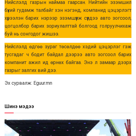
Нийслэлд газрын наймаа гаарсан. Нийтийн эзэмшил
бүхий гудамж талбайг хэн нэгэнд, компанид цэцэрлэгт
хүрээлэн барих нэрээр эзэмшүүлж сүүлдээ авто зогсоол,
цогцолбор барих зориулалттай болгоод голруулчихаж
буй нь сонгодог жишээ.
Нийслэлд өдгөө зураг төсөлдөө хэдий цэцэрлэг гэж
тусгадаг ч бодит байдал дээрээ авто зогсоол барих
компанит ажил ид өрнөх байгаа. Энэ л замаар дээрх
газрыг залгих вий дээ.
Эх сурвалж: Eguur.mn
Шинэ мэдээ