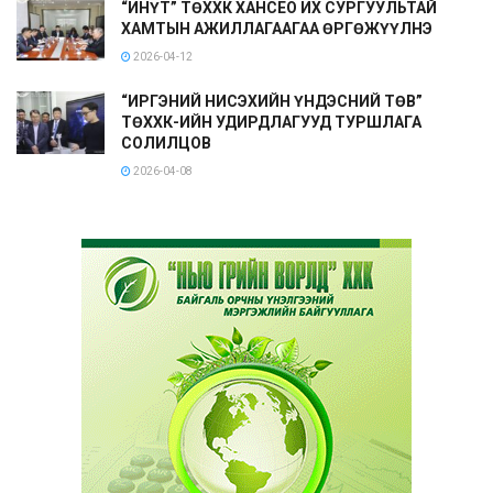
“ИНҮТ” ТӨХХК ХАНСЕО ИХ СУРГУУЛЬТАЙ
ХАМТЫН АЖИЛЛАГААГАА ӨРГӨЖҮҮЛНЭ
2026-04-12
“ИРГЭНИЙ НИСЭХИЙН ҮНДЭСНИЙ ТӨВ”
ТӨХХК-ИЙН УДИРДЛАГУУД ТУРШЛАГА
СОЛИЛЦОВ
2026-04-08