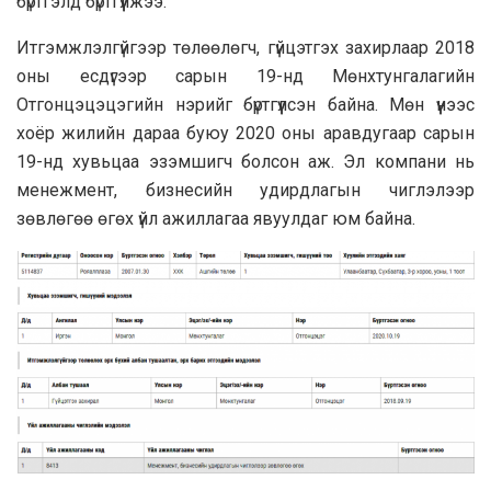
бүртгэлд бүртгүүлжээ.
Итгэмжлэлгүйгээр төлөөлөгч, гүйцэтгэх захирлаар 2018
оны есдүгээр сарын 19-нд Мөнхтунгалагийн
Отгонцэцэцэгийн нэрийг бүртгүүлсэн байна. Мөн үүнээс
хоёр жилийн дараа буюу 2020 оны аравдугаар сарын
19-нд хувьцаа эзэмшигч болсон аж. Эл компани нь
менежмент, бизнесийн удирдлагын чиглэлээр
зөвлөгөө өгөх үйл ажиллагаа явуулдаг юм байна.