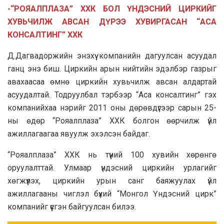
-“РОЯАЛПЛАЗА” ХХК БОЛ ҮНДЭСНИЙ ЦИРКИЙГ
ХУВЬЧИЛЖ АВСАН ДҮРЭЭ ХУВИРГАСАН “АСА
КОНСАЛТИНГ” ХХК
Д.Дагвадоржийн энэхүү компанийн дагуулсан асуудал
ганц энэ биш. Циркийн арын нийтийн эдэлбэр газрыг
авахаасаа өмнө циркийн хувьчилж авсан алдартай
асуудалтай. Тодруулбал тэрбээр “Аса консалтинг” гэх
компанийхаа нэрийг 2011 оны дөрөвдүгээр сарын 25-
ны өдөр “Рояалплаза” ХХК болгон өөрчилж үйл
ажиллагаагаа явуулж эхэлсэн байдаг.
“Рояалплаза” ХХК нь түүний 100 хувийн хөрөнгө
оруулалттай. Улмаар үндэсний циркийн урлагийг
хөгжүүлэх, циркийн урын санг баяжуулах үйл
ажиллагааны чиглэл бүхий “Монгол Үндэсний цирк”
компанийг үүсгэн байгуулсан билээ.