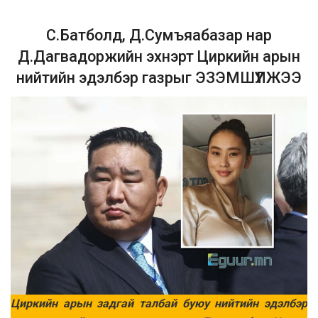
С.Батболд, Д.Сумъяабазар нар
Д.Дагвадоржийн эхнэрт Циркийн арын
нийтийн эдэлбэр газрыг ЭЗЭМШҮҮЛЖЭЭ
Циркийн арын задгай талбай буюу нийтийн эдэлбэр