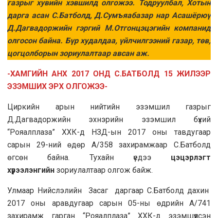
газрыг хувийн хэвшилд олгожээ. Тодруулбал, Хотын
дарга асан С.Батболд, Д.Сумъяабазар нар Асашёрюү
Д.Дагвадоржийн гэргий М.Отгонцэцэгийн компанид
олгосон байна. Бүр худалдаа, үйлчилгээний газар, төв,
цогцолборын зориулалтаар авсан аж.
-ХАМГИЙН АНХ 2017 ОНД С.БАТБОЛД 15 ЖИЛЭЭР
ЭЗЭМШИХ ЭРХ ОЛГОЖЭЭ-
Циркийн арын нийтийн эзэмшил газрыг
Д.Дагвадоржийн эхнэрийн эзэмшил бүхий
“Рояалплаза” ХХК-д НЗД-ын 2017 оны тавдугаар
сарын 29-ний өдөр А/358 захирамжаар С.Батболд
өгсөн байна. Тухайн үедээ
цэцэрлэгт
хүрээлэнгийн
зориулалтаар олгож байж.
Улмаар Нийслэлийн Засаг даргаар С.Батболд дахин
2017 оны аравдугаар сарын 05-ны өдрийн А/741
захирамж гарган “Рояалплаза” ХХК-д эзэмшүүлсэн