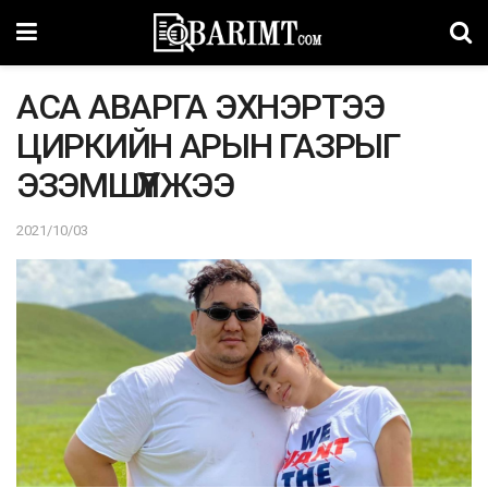
АСА АВАРГА ЭХНЭРТЭЭ
ЦИРКИЙН АРЫН ГАЗРЫГ
ЭЗЭМШҮҮЛЖЭЭ
2021/10/03