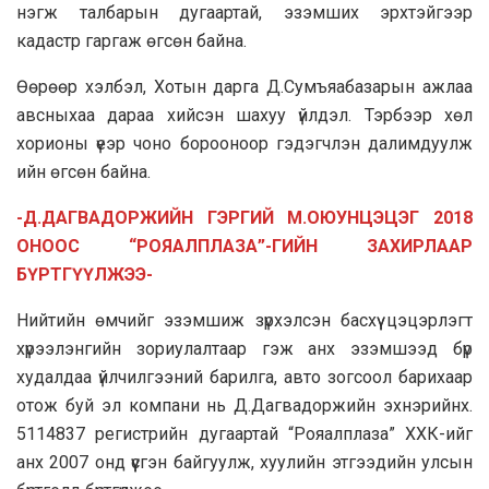
нэгж талбарын дугаартай, эзэмших эрхтэйгээр
кадастр гаргаж өгсөн байна.
Өөрөөр хэлбэл, Хотын дарга Д.Сумъяабазарын ажлаа
авсныхаа дараа хийсэн шахуу үйлдэл. Тэрбээр хөл
хорионы үеэр чоно борооноор гэдэгчлэн далимдуулж
ийн өгсөн байна.
-Д.ДАГВАДОРЖИЙН ГЭРГИЙ М.ОЮУНЦЭЦЭГ 2018
ОНООС “РОЯАЛПЛАЗА”-ГИЙН
ЗАХИРЛААР
БҮРТГҮҮЛЖЭЭ-
Нийтийн өмчийг эзэмшиж зүрхэлсэн басхүү цэцэрлэгт
хүрээлэнгийн зориулалтаар гэж анх эзэмшээд бүр
худалдаа үйлчилгээний барилга, авто зогсоол барихаар
отож буй эл компани нь Д.Дагвадоржийн эхнэрийнх.
5114837 регистрийн дугаартай “Рояалплаза” ХХК-ийг
анх 2007 онд үүсгэн байгуулж, хуулийн этгээдийн улсын