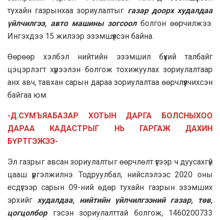
тухайн газрынхаа зориулалтыг
газар доорх худалдаа
үйлчилгээ, авто машины зогсоол
болгон өөрчилжээ.
Ингэхдээ 15 жилээр эзэмшүүлсэн байна.
Өөрөөр хэлбэл нийтийн эзэмшил бүхий талбайг
цэцэрлэгт хүрээлэн болгож тохижуулах зориулалтаар
анх авч, тавхан сарын дараа зориулалтаа өөрчлүүлчихсэн
байгаа юм.
-Д.СУМЪЯАБАЗАР ХОТЫН ДАРГА БОЛСНЫХОО
ДАРАА КАДАСТРЫГ НЬ ГАРГАЖ ДАХИН
БҮРТГЭЖЭЭ-
Эл газрыг авсан зориулалтыг өөрчлөлт үүгээр ч дуусахгүй
цааш үргэлжилнэ. Тодруулбал, нийслэлээс 2020 оны
есдүгээр сарын 09-ний өдөр тухайн газрын эзэмших
эрхийг
худалдаа, нийтийн үйлчилгээний газар, төв,
цогцолбор
гэсэн зориулалттай болгож, 1460200733