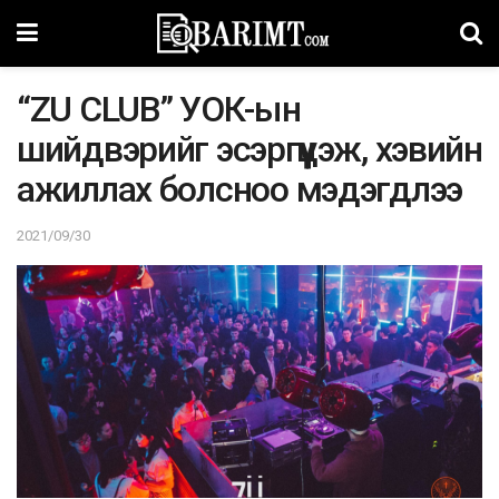
“ZU CLUB” УОК-ын
шийдвэрийг эсэргүүцэж, хэвийн
ажиллах болсноо мэдэгдлээ
2021/09/30