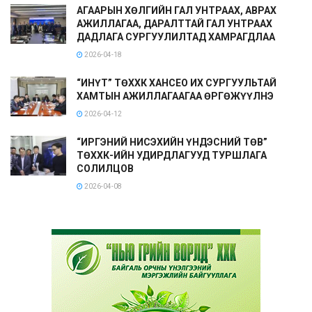
АГААРЫН ХӨЛГИЙН ГАЛ УНТРААХ, АВРАХ
АЖИЛЛАГАА, ДАРАЛТТАЙ ГАЛ УНТРААХ
ДАДЛАГА СУРГУУЛИЛТАД ХАМРАГДЛАА
2026-04-18
“ИНҮТ” ТӨХХК ХАНСЕО ИХ СУРГУУЛЬТАЙ
ХАМТЫН АЖИЛЛАГААГАА ӨРГӨЖҮҮЛНЭ
2026-04-12
“ИРГЭНИЙ НИСЭХИЙН ҮНДЭСНИЙ ТӨВ”
ТӨХХК-ИЙН УДИРДЛАГУУД ТУРШЛАГА
СОЛИЛЦОВ
2026-04-08