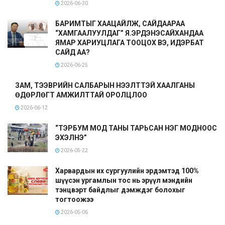
2026-06-30
БАРИМТЫГ ХААЦАЙЛЖ, САЙДААРАА
“ХАМГААЛУУЛДАГ” Я.ЭРДЭНЭСАЙХАНДАА
ЯМАР ХАРИУЦЛАГА ТООЦОХ ВЭ, ИДЭРБАТ
САЙД АА?
2026-06-25
ЗАМ, ТЭЭВРИЙН САЛБАРЫН НЭЭЛТТЭЙ ХААЛГАНЫ
ӨДӨРЛӨГТ АМЖИЛТТАЙ ОРОЛЦЛОО
2026-06-12
“ТЭРБУМ МОД ТАНЫ ТАРЬСАН НЭГ МОДНООС
ЭХЭЛНЭ”
2026-05-22
Харвардын их сургуулийн эрдэмтэд 100%
шүүсэн ургамлын тос нь эрүүл мэндийн
тэнцвэрт байдлыг дэмждэг болохыг
тогтоожээ
2026-05-06