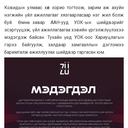
Ковидын улмаас хөл хорио тогтоож, зарим аж ахуйн
нэгжийн үйл ажиллагааг хязгаарласаар нэг жил болж
буй. Өмнө хавар ААН-ууд УОК-ын шийдвэрийг
эсэргүүцэж, үйл ажиллагаагаа хэвийн үргэлжлүүлэхээ
мэдэгдэж байсан. Тухайн үед УОК-оос Хариуцлагын
гэрээ байгуулж, халдвар хамгааллын дэглэмээ
баримталж ажиллуулах шийдвэр гаргасан юм.