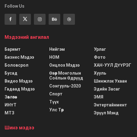
Follow Us
Мэдээний ангилал
Баримт
Нийгэм
Урлаг
Бизнес Мэдээ
НОМ
Фото
Боловсрол
Онцлох Мэдээ
ХАН-УУЛ ДҮҮРЭГ
Бусад
Өвөр Монголын
Хууль
Соёлын Өдрүүд
Видео Мэдээ
Шинжлэх Ухаан
Сонгууль-2020
Гадаад Мэдээ
Эдийн Засаг
Спорт
Зөвлөгөө
ЭМЯ
Түүх
ИНҮТ
Энтертайнмент
Улс Төр
МТЗ
Эрүүл Мэнд
Шинэ мэдээ