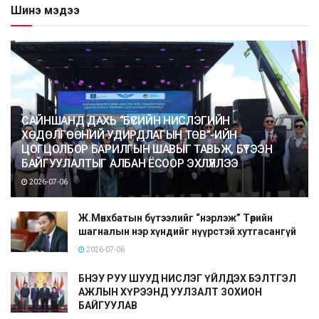
Шинэ мэдээ
САЙНШАНД ДАХЬ “БҮСИЙН НИСЛЭГИЙН
ХӨДӨЛГӨӨНИЙ УДИРДЛАГЫН ТӨВ”-ИЙН
ЦОГЦОЛБОР БАРИЛГЫН ШАВЫГ ТАВЬЖ, БҮТЭЭН
БАЙГУУЛАЛТЫГ АЛБАН ЁСООР ЭХЛҮҮЛЛЭЭ
2026-07-06
Ж.Мөнхбатын бүтээлийг “нэрлэж” Төрийн
шагналын нэр хүндийг нүүрстэй хутгасангүй
2026-07-06
БНЭУ РУУ ШУУД НИСЛЭГ ҮЙЛДЭХ БЭЛТГЭЛ
АЖЛЫН ХҮРЭЭНД УУЛЗАЛТ ЗОХИОН
БАЙГУУЛАВ