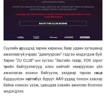
Сүүлийн өдрүүдэд зарим караоке, баар удаан хугацаанд
ажиллаагүй учраас “дампуурсан” гэдгээ мэдэгдэж буй.
Харин “ZU CLUB”-ын зүгээс “Засгийн газар, УОК зэрэг
төрийн байгууллагууд олон нийтийг хамруулсан үйл
ажиллагаа зохион байгуулж, халдвар тархах нөхцөл
бүрдүүлсэн мөртлөө бүх бурууг ААН-уудад тохсон хэвээр
байна хэмээн үзэж, цаашдаа хэвийн ажиллах болсноо
мэдэгдлээ.