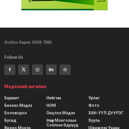
Холбоо барих: 8008-7886
Follow Us
Мэдээний ангилал
Баримт
Нийгэм
Урлаг
Бизнес Мэдээ
НОМ
Фото
Боловсрол
Онцлох Мэдээ
ХАН-УУЛ ДҮҮРЭГ
Бусад
Өвөр Монголын
Хууль
Соёлын Өдрүүд
Видео Мэдээ
Шинжлэх Ухаан