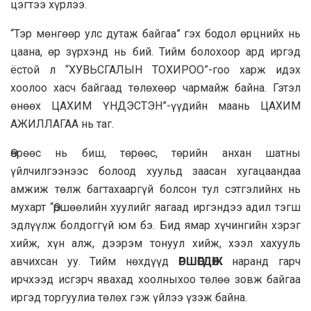
цэгтээ хүрлээ.
“Тэр мөнгөөр улс дутаж байгаа” гэх бодол өрцнийх нь
цаана, өр зүрхэнд нь бий. Тийм болохоор ард иргэд
ёстой л “ХУВЬСГАЛЫН ТОХИРОО”-гоо харж идэх
хоолоо хасч байгаад төлөхөөр чармайж байна. Гэтэл
өнөөх ЦАХИМ ҮНДЭСТЭН”-үүдийн маань ЦАХИМ
АЖИЛЛАГАА нь таг.
Өөрөөс нь биш, төрөөс, төрийн анхан шатны
үйлчилгээнээс болоод хуульд заасан хугацаандаа
амжиж төлж багтахааргүй болсон тул сэтгэлийнх нь
мухарт “Өршөөлийн хуулийг яагаад иргэндээ адил тэгш
эдлүүлж болдоггүй юм бэ. Бид ямар хүчингийн хэрэг
хийж, хүн алж, дээрэм тонуул хийж, хээл хахууль
авчихсан уу. Тийм нөхдүүд
ӨРШӨӨГДӨЖ
наранд гарч
ирчхээд исгэрч явахад хоолныхоо төлөө зовж байгаа
иргэд торгуулиа төлөх гэж үйлээ үзэж байна.