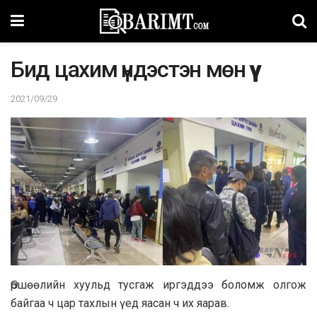
Бид цахим үндэстэн мөн үү
2021/09/29
Өршөөлийн хуульд тусгаж иргэддээ боломж олгож
байгаа ч цар тахлын үед яасан ч их яарав.