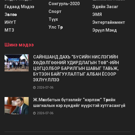
Сонгууль-2020
Гадаад Мэдээ
Эдийн Засаг
Спорт
Зөвлөгөө
ЭМЯ
Түүх
ИНҮТ
Энтертайнмент
Улс Төр
МТЗ
Эрүүл Мэнд
Шинэ мэдээ
САЙНШАНД ДАХЬ “БҮСИЙН НИСЛЭГИЙН
ХӨДӨЛГӨӨНИЙ УДИРДЛАГЫН ТӨВ”-ИЙН
ЦОГЦОЛБОР БАРИЛГЫН ШАВЫГ ТАВЬЖ,
БҮТЭЭН БАЙГУУЛАЛТЫГ АЛБАН ЁСООР
ЭХЛҮҮЛЛЭЭ
2026-07-06
Ж.Мөнхбатын бүтээлийг “нэрлэж” Төрийн
шагналын нэр хүндийг нүүрстэй хутгасангүй
2026-07-06