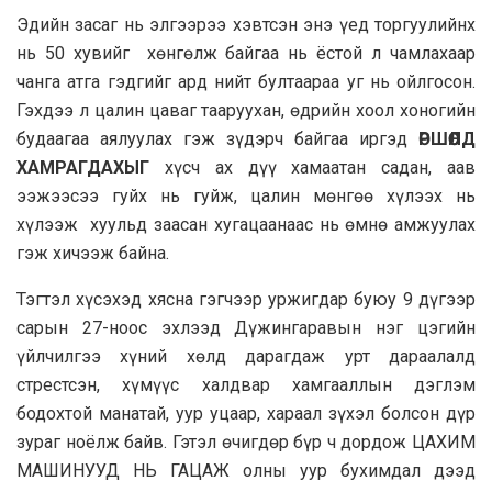
Эдийн засаг нь элгээрээ хэвтсэн энэ үед торгуулийнх
нь 50 хувийг хөнгөлж байгаа нь ёстой л чамлахаар
чанга атга гэдгийг ард нийт бултаараа уг нь ойлгосон.
Гэхдээ л цалин цаваг тааруухан, өдрийн хоол хоногийн
будаагаа аялуулах гэж зүдэрч байгаа иргэд
ӨРШӨӨЛД
ХАМРАГДАХЫГ
хүсч ах дүү хамаатан садан, аав
ээжээсээ гуйх нь гуйж, цалин мөнгөө хүлээх нь
хүлээж хуульд заасан хугацаанаас нь өмнө амжуулах
гэж хичээж байна.
Тэгтэл хүсэхэд хясна гэгчээр уржигдар буюу 9 дүгээр
сарын 27-ноос эхлээд Дүжингаравын нэг цэгийн
үйлчилгээ хүний хөлд дарагдаж урт дараалалд
стрестсэн, хүмүүс халдвар хамгааллын дэглэм
бодохтой манатай, уур уцаар, хараал зүхэл болсон дүр
зураг ноёлж байв. Гэтэл өчигдөр бүр ч дордож ЦАХИМ
МАШИНУУД НЬ ГАЦАЖ олны уур бухимдал дээд