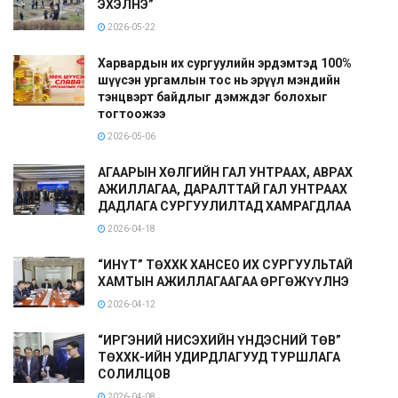
ЭХЭЛНЭ”
2026-05-22
Харвардын их сургуулийн эрдэмтэд 100%
шүүсэн ургамлын тос нь эрүүл мэндийн
тэнцвэрт байдлыг дэмждэг болохыг
тогтоожээ
2026-05-06
АГААРЫН ХӨЛГИЙН ГАЛ УНТРААХ, АВРАХ
АЖИЛЛАГАА, ДАРАЛТТАЙ ГАЛ УНТРААХ
ДАДЛАГА СУРГУУЛИЛТАД ХАМРАГДЛАА
2026-04-18
“ИНҮТ” ТӨХХК ХАНСЕО ИХ СУРГУУЛЬТАЙ
ХАМТЫН АЖИЛЛАГААГАА ӨРГӨЖҮҮЛНЭ
2026-04-12
“ИРГЭНИЙ НИСЭХИЙН ҮНДЭСНИЙ ТӨВ”
ТӨХХК-ИЙН УДИРДЛАГУУД ТУРШЛАГА
СОЛИЛЦОВ
2026-04-08