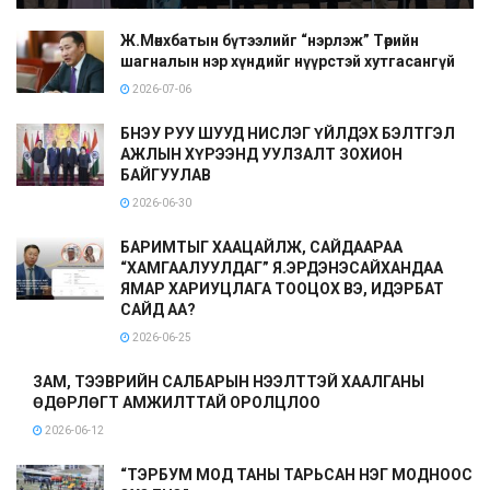
Ж.Мөнхбатын бүтээлийг “нэрлэж” Төрийн
шагналын нэр хүндийг нүүрстэй хутгасангүй
2026-07-06
БНЭУ РУУ ШУУД НИСЛЭГ ҮЙЛДЭХ БЭЛТГЭЛ
АЖЛЫН ХҮРЭЭНД УУЛЗАЛТ ЗОХИОН
БАЙГУУЛАВ
2026-06-30
БАРИМТЫГ ХААЦАЙЛЖ, САЙДААРАА
“ХАМГААЛУУЛДАГ” Я.ЭРДЭНЭСАЙХАНДАА
ЯМАР ХАРИУЦЛАГА ТООЦОХ ВЭ, ИДЭРБАТ
САЙД АА?
2026-06-25
ЗАМ, ТЭЭВРИЙН САЛБАРЫН НЭЭЛТТЭЙ ХААЛГАНЫ
ӨДӨРЛӨГТ АМЖИЛТТАЙ ОРОЛЦЛОО
2026-06-12
“ТЭРБУМ МОД ТАНЫ ТАРЬСАН НЭГ МОДНООС