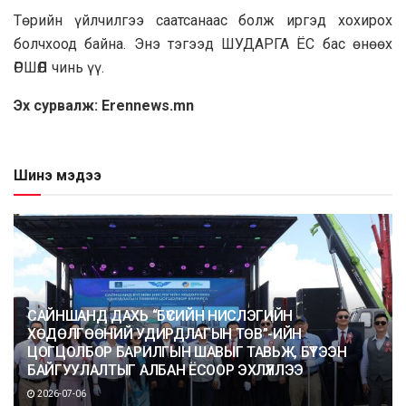
Төрийн үйлчилгээ саатсанаас болж иргэд хохирох
болчхоод байна. Энэ тэгээд ШУДАРГА ЁС бас өнөөх
ӨРШӨӨЛ чинь үү.
Эх сурвалж: Erennews.mn
Шинэ мэдээ
САЙНШАНД ДАХЬ “БҮСИЙН НИСЛЭГИЙН
ХӨДӨЛГӨӨНИЙ УДИРДЛАГЫН ТӨВ”-ИЙН
ЦОГЦОЛБОР БАРИЛГЫН ШАВЫГ ТАВЬЖ, БҮТЭЭН
БАЙГУУЛАЛТЫГ АЛБАН ЁСООР ЭХЛҮҮЛЛЭЭ
2026-07-06