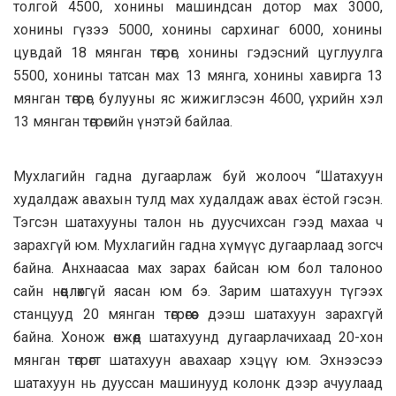
толгой 4500, хонины машиндсан дотор мах 3000,
хонины гүзээ 5000, хонины сархинаг 6000, хонины
цувдай 18 мянган төгрөг, хонины гэдэсний цуглуулга
5500, хонины татсан мах 13 мянга, хонины хавирга 13
мянган төгрөг, булууны яс жижиглэсэн 4600, үхрийн хэл
13 мянган төгрөгийн үнэтэй байлаа.
Мухлагийн гадна дугаарлаж буй жолооч “Шатахуун
худалдаж авахын тулд мах худалдаж авах ёстой гэсэн.
Тэгсэн шатахууны талон нь дуусчихсан гээд махаа ч
зарахгүй юм. Мухлагийн гадна хүмүүс дугаарлаад зогсч
байна. Анхнаасаа мах зарах байсан юм бол талоноо
сайн нөөцлөхгүй яасан юм бэ. Зарим шатахуун түгээх
станцууд 20 мянган төгрөгөөс дээш шатахуун зарахгүй
байна. Хонож өнжөөд шатахуунд дугаарлачихаад 20-хон
мянган төгрөгт шатахуун авахаар хэцүү юм. Эхнээсээ
шатахуун нь дууссан машинууд колонк дээр ачуулаад