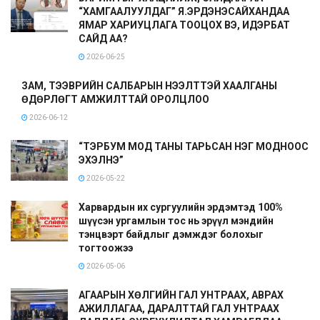
“ХАМГААЛУУЛДАГ” Я.ЭРДЭНЭСАЙХАНДАА
ЯМАР ХАРИУЦЛАГА ТООЦОХ ВЭ, ИДЭРБАТ
САЙД АА?
2026-06-25
ЗАМ, ТЭЭВРИЙН САЛБАРЫН НЭЭЛТТЭЙ ХААЛГАНЫ
ӨДӨРЛӨГТ АМЖИЛТТАЙ ОРОЛЦЛОО
2026-06-12
“ТЭРБУМ МОД ТАНЫ ТАРЬСАН НЭГ МОДНООС
ЭХЭЛНЭ”
2026-05-22
Харвардын их сургуулийн эрдэмтэд 100%
шүүсэн ургамлын тос нь эрүүл мэндийн
тэнцвэрт байдлыг дэмждэг болохыг
тогтоожээ
2026-05-06
АГААРЫН ХӨЛГИЙН ГАЛ УНТРААХ, АВРАХ
АЖИЛЛАГАА, ДАРАЛТТАЙ ГАЛ УНТРААХ