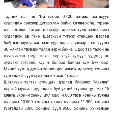
Тэдний нэг нь “Би өглөөний 07:00 цагаас шатахуун
худалдаж авахаар дугаарлаж байна. Өглөөнөөс хойш гурван
цаг зогслоо. Тэгсэн шатахуун авахын тулд заавал мах
худалдаж ав гэнэ. Шатахуун түгээх станцын дэргэд
байрлах мухлагаас мах худалдаж авахаар шатахууны
40 мянган төгрөгийн талон зарж байна. Одоо тэр талон нь
дуусчихсан гээд махаа зарахгүй хүмүүс үүдэнд нь
хүлээж зогсоно. Юу ч болоод байгаа юм бүү мэд.
Миний хувьд өдрийн хоолондоо чанаж идэхээр хонины
гургалдай, сүүл худалдаж авсан” гэлээ.
Шатахуун түгээх станцын дэргэд байрлах “Махлаг”
нэртэй мухлагт худалдаж буй үхрийн гуяны цул мах 15
мянга, үхрийн хааны цул мах 14.600 төгрөг, хонины гуяны
цул мах 13.500, хонины хааны цул мах 11.900, хонины
гургалдай 6000, хонины сүүл 9500, хонины хуйхалсан