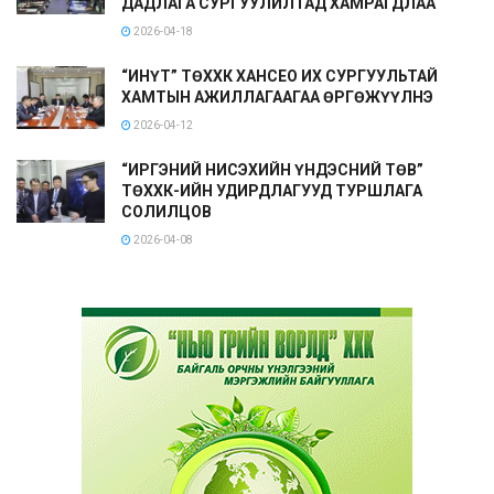
ДАДЛАГА СУРГУУЛИЛТАД ХАМРАГДЛАА
2026-04-18
“ИНҮТ” ТӨХХК ХАНСЕО ИХ СУРГУУЛЬТАЙ
ХАМТЫН АЖИЛЛАГААГАА ӨРГӨЖҮҮЛНЭ
2026-04-12
“ИРГЭНИЙ НИСЭХИЙН ҮНДЭСНИЙ ТӨВ”
ТӨХХК-ИЙН УДИРДЛАГУУД ТУРШЛАГА
СОЛИЛЦОВ
2026-04-08