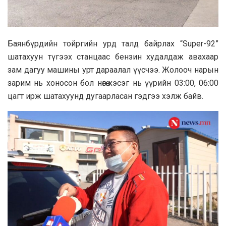
Баянбүрдийн тойргийн урд талд байрлах “Super-92”
шатахуун түгээх станцаас бензин худалдаж авахаар
зам дагуу машины урт дараалал үүсчээ. Жолооч нарын
зарим нь хоносон бол нөгөө хэсэг нь үүрийн 03:00, 06:00
цагт ирж шатахуунд дугаарласан гэдгээ хэлж байв.