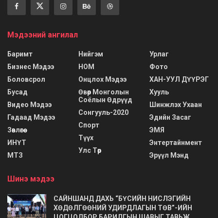
Мэдээний ангилал
Баримт
Нийгэм
Урлаг
Бизнес Мэдээ
НОМ
Фото
Боловсрол
Онцлох Мэдээ
ХАН-УУЛ ДҮҮРЭГ
Бусад
Өвөр Монголын
Хууль
Соёлын Өдрүүд
Видео Мэдээ
Шинжлэх Ухаан
Сонгууль-2020
Гадаад Мэдээ
Эдийн Засаг
Спорт
Зөвлөгөө
ЭМЯ
Түүх
ИНҮТ
Энтертайнмент
Улс Төр
МТЗ
Эрүүл Мэнд
Шинэ мэдээ
САЙНШАНД ДАХЬ “БҮСИЙН НИСЛЭГИЙН
ХӨДӨЛГӨӨНИЙ УДИРДЛАГЫН ТӨВ”-ИЙН
ЦОГЦОЛБОР БАРИЛГЫН ШАВЫГ ТАВЬЖ,