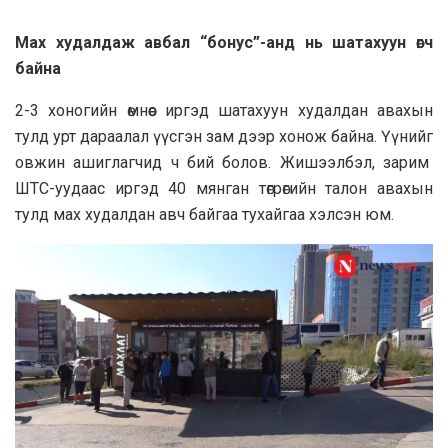
Мах худалдаж авбал “бонус”-анд нь шатахуун өгч
байна
2-3 хоногийн өмнөөс иргэд шатахуун худалдан авахын
тулд урт дараалал үүсгэн зам дээр хонож байна. Үүнийг
овжин ашиглагчид ч бий болов. Жишээлбэл, зарим
ШТС-уудаас иргэд 40 мянган төгрөгийн талон авахын
тулд мах худалдан авч байгаа тухайгаа хэлсэн юм.