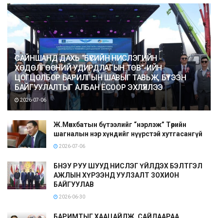
САЙНШАНД ДАХЬ “БҮСИЙН НИСЛЭГИЙН
ХӨДӨЛГӨӨНИЙ УДИРДЛАГЫН ТӨВ”-ИЙН
ЦОГЦОЛБОР БАРИЛГЫН ШАВЫГ ТАВЬЖ, БҮТЭЭН
БАЙГУУЛАЛТЫГ АЛБАН ЁСООР ЭХЛҮҮЛЛЭЭ
2026-07-06
Ж.Мөнхбатын бүтээлийг “нэрлэж” Төрийн
шагналын нэр хүндийг нүүрстэй хутгасангүй
2026-07-06
БНЭУ РУУ ШУУД НИСЛЭГ ҮЙЛДЭХ БЭЛТГЭЛ
АЖЛЫН ХҮРЭЭНД УУЛЗАЛТ ЗОХИОН
БАЙГУУЛАВ
2026-06-30
БАРИМТЫГ ХААЦАЙЛЖ, САЙДААРАА