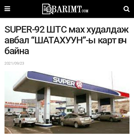
SUPER-92 ШТС мах худалдаж
авбал “ШАТАХУУН”-ы карт өгч
байна
2021/09/23