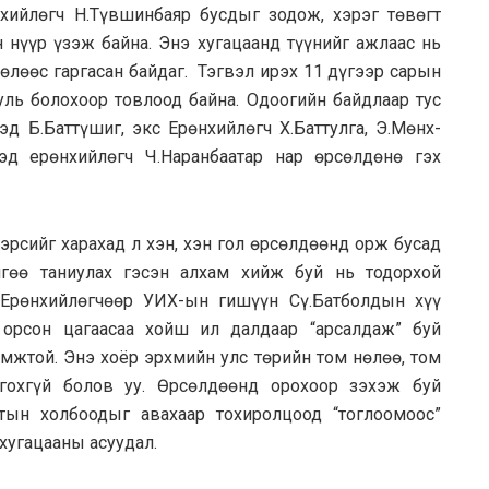
ийлөгч Н.Түвшинбаяр бусдыг зодож, хэрэг төвөгт
 нүүр үзэж байна. Энэ хугацаанд түүнийг ажлаас нь
лөөс гаргасан байдаг. Тэгвэл ирэх 11 дүгээр сарын
уль болохоор товлоод байна. Одоогийн байдлаар тус
д Б.Баттүшиг, экс Ерөнхийлөгч Х.Баттулга, Э.Мөнх-
эд ерөнхийлөгч Ч.Наранбаатар нар өрсөлдөнө гэх
эрсийг харахад л хэн, хэн гол өрсөлдөөнд орж бусад
йгөө таниулах гэсэн алхам хийж буй нь тодорхой
 Ерөнхийлөгчөөр УИХ-ын гишүүн Сү.Батболдын хүү
 орсон цагаасаа хойш ил далдаар “арсалдаж” буй
омжтой. Энэ хоёр эрхмийн улс төрийн том нөлөө, том
гохгүй болов уу. Өрсөлдөөнд орохоор зэхэж буй
ртын холбоодыг авахаар тохиролцоод “тоглоомоос”
 хугацааны асуудал.