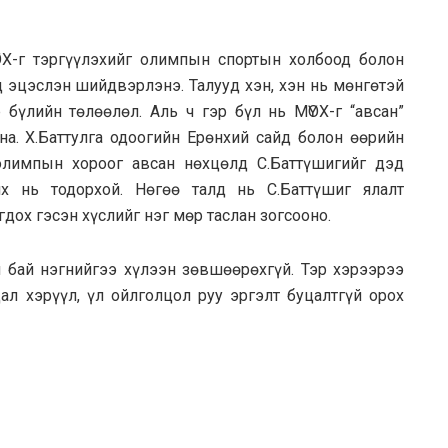
ҮОХ-г тэргүүлэхийг олимпын спортын холбоод болон
эцэслэн шийдвэрлэнэ. Талууд хэн, хэн нь мөнгөтэй
 бүлийн төлөөлөл. Аль ч гэр бүл нь МҮОХ-г “авсан”
ана. Х.Баттулга одоогийн Ерөнхий сайд болон өөрийн
олимпын хороог авсан нөхцөлд С.Баттүшигийг дэд
их нь тодорхой. Нөгөө талд нь С.Баттүшиг ялалт
гдох гэсэн хүслийг нэг мөр таслан зогсооно.
н бай нэгнийгээ хүлээн зөвшөөрөхгүй. Тэр хэрээрээ
л хэрүүл, үл ойлголцол руу эргэлт буцалтгүй орох