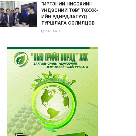
“ИРГЭНИЙ НИСЭХИЙН
ҮНДЭСНИЙ ТӨВ” ТӨХХК-
ИЙН УДИРДЛАГУУД
ТУРШЛАГА СОЛИЛЦОВ
2026-04-08