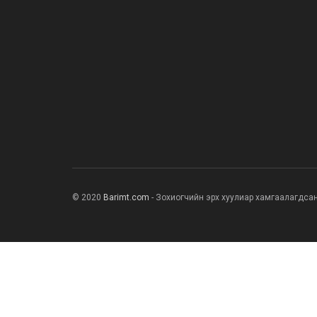
© 2020
Barimt.com
- Зохиогчийн эрх хуулиар хамгаалагдса