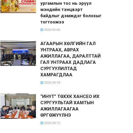
ургамлын тос нь эрүүл
мэндийн тэнцвэрт
байдлыг дэмждэг болохыг
тогтоожээ
2026-05-06
АГААРЫН ХӨЛГИЙН ГАЛ
УНТРААХ, АВРАХ
АЖИЛЛАГАА, ДАРАЛТТАЙ
ГАЛ УНТРААХ ДАДЛАГА
СУРГУУЛИЛТАД
ХАМРАГДЛАА
2026-04-18
“ИНҮТ” ТӨХХК ХАНСЕО ИХ
СУРГУУЛЬТАЙ ХАМТЫН
АЖИЛЛАГААГАА
ӨРГӨЖҮҮЛНЭ
2026-04-12