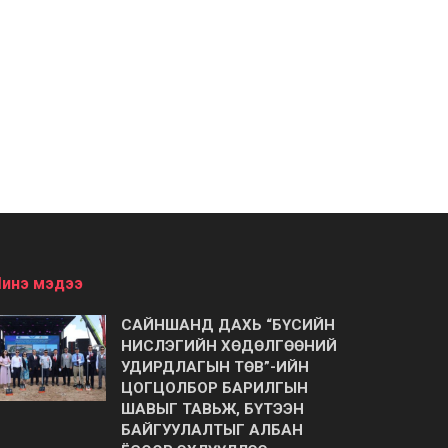
инэ мэдээ
САЙНШАНД ДАХЬ “БҮСИЙН
НИСЛЭГИЙН ХӨДӨЛГӨӨНИЙ
УДИРДЛАГЫН ТӨВ”-ИЙН
ЦОГЦОЛБОР БАРИЛГЫН
ШАВЫГ ТАВЬЖ, БҮТЭЭН
БАЙГУУЛАЛТЫГ АЛБАН