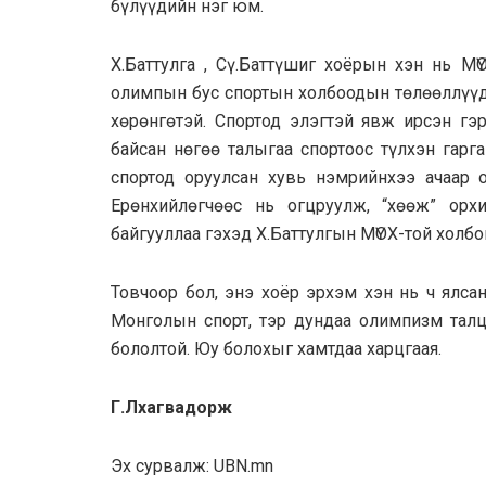
бүлүүдийн нэг юм.
Х.Баттулга , Сү.Баттүшиг хоёрын хэн нь М
олимпын бус спортын холбоодын төлөөллүүд 
хөрөнгөтэй. Спортод элэгтэй явж ирсэн гэр
байсан нөгөө талыгаа спортоос түлхэн гарг
спортод оруулсан хувь нэмрийнхээ ачаар 
Ерөнхийлөгчөөс нь огцруулж, “хөөж” орх
байгууллаа гэхэд Х.Баттулгын МҮОХ-той холбо
Товчоор бол, энэ хоёр эрхэм хэн нь ч ялса
Монголын спорт, тэр дундаа олимпизм талца
бололтой. Юу болохыг хамтдаа харцгаая.
Г.Лхагвадорж
Эх сурвалж: UBN.mn