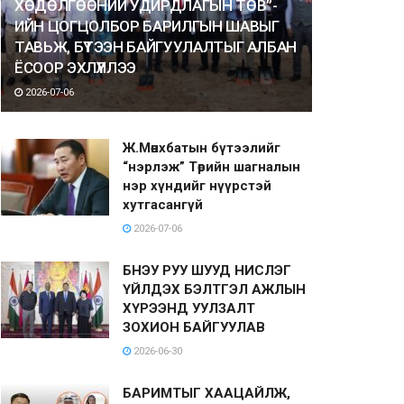
ХӨДӨЛГӨӨНИЙ УДИРДЛАГЫН ТӨВ”-
ИЙН ЦОГЦОЛБОР БАРИЛГЫН ШАВЫГ
ТАВЬЖ, БҮТЭЭН БАЙГУУЛАЛТЫГ АЛБАН
ЁСООР ЭХЛҮҮЛЛЭЭ
2026-07-06
Ж.Мөнхбатын бүтээлийг
“нэрлэж” Төрийн шагналын
нэр хүндийг нүүрстэй
хутгасангүй
2026-07-06
БНЭУ РУУ ШУУД НИСЛЭГ
ҮЙЛДЭХ БЭЛТГЭЛ АЖЛЫН
ХҮРЭЭНД УУЛЗАЛТ
ЗОХИОН БАЙГУУЛАВ
2026-06-30
БАРИМТЫГ ХААЦАЙЛЖ,