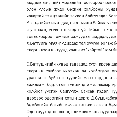
медаль авч, нийт медалийн тоогоороо чөлөө
олон улсын жүдо бөхийн холбооны хүндэ
чанартай тэмцээнийг зохион байгуулдаг бол
Улс төрийнх нь алдаа, оноо мянга байлаа ч с
ч унтрааж, үгүйсгэж чадахгүй. Тиймээс Ерө
зөвлөхөөрөө томилж хажуудаа шадарлуулж б
Х.Баттулга МҮОХ-г удирдах тал руугаа эргэж
спортынхон нь түүнд хачин их “хайртай” юм б
С.Баттүшигийн хувьд гадаадад сурч ирсэн д
спортын салбарт ихээхэн ач холбогдол ө
урагшилж буй гэж түүнийг масс хардаг ч, ө
ажиллаж, бодлогын түвшинд ажилласаар ирс
холбоог үүсгэн байгуулж байсан гэдэг. Тү
дээрээс одоогийн хотын дарга Д.Сумъяабаза
бөмбөгийн багийг ивээн тэтгэж сагсан бөм
Одоо хүүхэд нь спорт, олимпизмын асуудлаа