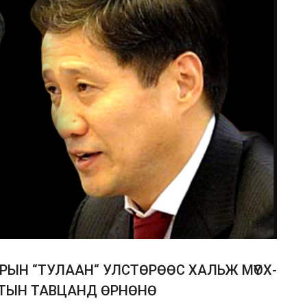
АРЫН “ТУЛААН“ УЛСТӨРӨӨС ХАЛЬЖ МҮОХ-
РТЫН ТАВЦАНД ӨРНӨНӨ