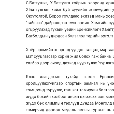
С.Баттүшиг, Х.Баттулга хоёрын хооронд өрн
Х.Баттулгын хийж буй сүүлийн жилүүдийн ул
Оюутолгой, Бороо гоулдаас эхлээд мань хоё
“тайзнаа” дайралцсан түүх арвин. Хамгийн сү
огцруулахад тухайн үеийн Ерөнхийлөгч Х.Бат
Батболдын удирдсан бүлэглэл төрийн эргэлт
Хоёр эрхмийн хооронд үүсдэг талцал, маргаа
мэт сууцгаасаар хорин жил болох гэж байна. 
салбар дээр очоод дахиад нүүр тулах “зурлага
Ялах ялагдахын тухайд гэвэл Ерөнхи
оролцуулахгүйгээр спортын замнал нь үнэ
тэмцээнд түрүүлж, гавьяат тамирчин болтло
жүдо бөхийн холбоог авсан цагаасаа зөв ме
жүдо бөх олимпын төрлүүд дундаа Монголд м
тамирчид дөрвөн медаль авсны гурвыг нь ж