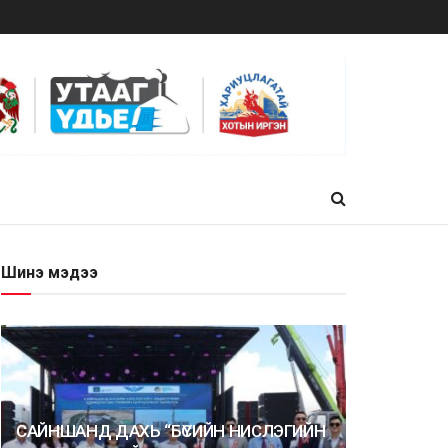
Шинэ мэдээ
САЙНШАНД ДАХЬ “БҮСИЙН НИСЛЭГИЙН