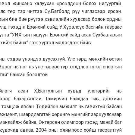
өвөл жинхэнэ халуухан өрсөлдөөн болох нигууртай.
с төр тэр чигтээ Сү.Батболд рүү чиглэсээр ирсэн.
рын бие бие рүүгээ хэвлэлийн хуудсаар болон ордны
үлд гэхэд л Ерөнхий сайд У.Хүрэлсүх Засгийн газраас
тулга “УИХ-ын гишүүн, Ерөнхий сайд асан Сүхбаатарын
 хийж байна” гэж хүртэл мэдэгдэж байв.
ны сэдэв үнэндээ дуусахгүй. Улс төрд мөнхийн өстөн
Эцэст нь нэг нь улс төрөөс түр холдлоо гэтэл спортын
тай” байсан бололтой.
йлөгч асан Х.Баттулгын хувьд улстөрийг нь
хээр бахархалтай. Тамирчин байхдаа тив, дэлхийн
о тэмцэж явсан. Төдийлөн амжилт нь гавихгүй байсан
нежмент, шаардлагатай хөрөнгө мөнгийг зарцуулснаар
анлайлж байна. Өнгөрсөн олимпоор гэхэд манай баг
үдочид авлаа. 2004 оны олимпоос хойш тасралтгүй