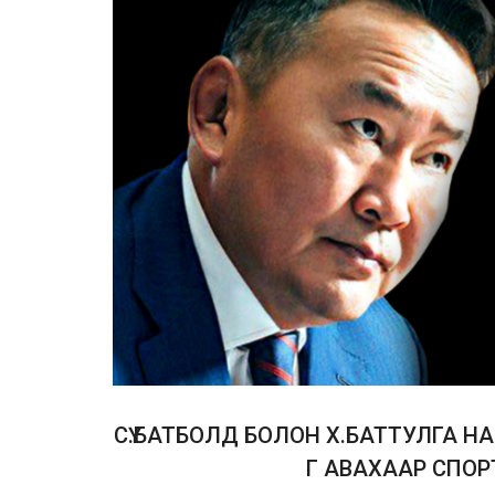
СҮ.БАТБОЛД БОЛОН Х.БАТТУЛГА Н
Г АВАХААР СПО