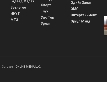
Гадаад Мэдээ
Эдийн Засаг
Спорт
Зөвлөгөө
ЭМЯ
Түүх
ИНҮТ
Энтертайнмент
Улс Төр
МТЗ
Эрүүл Мэнд
Урлаг
н. Загварыг
ONLINE MEDIA LLC
.