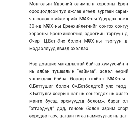
Монголын Үндэсний олимпын хорооны Ерөнх
орооцолдсон тул ажлаа өгөөд зургаан сарын
чөлөөлөх шийдвэрийг МҮОХ-ны Удирдах зөвлө
30-нд МҮОХ-ны Ерөнхийлөгчийг сонгох сонгу
хорооны Ерөнхийлөгчид одоогийн тэргүүн дэ
Очир, Ц.Бат-Энх болон МҮОХ-ны тэргүүн д
мэдээллүүд яваад эхэллээ.
Нэр дэвших магадлалтай байгаа хүмүүсийн н
нь албан тушаалын “наймаа”, эсвэл өөри
уншигдаж байна. Өөрөөр хэлбэл, МҮОХ-ны
С.Баттүшиг болон Сү.Батболдтой улс төрд
Х.Баттулга хоёрын нэг нь сонгогдох нь ойлг
мөнгө бусад эрхмүүдэд боломж бараг ол
“этгээдүүд” дэд, генсек болон зарим спо
өөрсдөө гарч, цагаан тугаа намируулах нь цаг