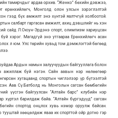
тийн тамирчдыг ардаа орхив. “Женко” бөхийн дэвжээ,
т ерөнхийлөгч, Монголд олон улсын зэрэглэлтэй
сон гээд бүх амжилт энэ хүнтэй яалтчгүй холбоотой.
портын салбарт гаргасан амжилт, ахиц дэвшлийг нь хэн
нхий сайд Л.Оюун-Эрдэнэ спорт, олимпизм хариуцсан
уй хэрэг. Магадгүй энэ утгаараа Ерөнхийлөгч асан
 болох л юм. Улс төрийн хувьд том дэмжлэгтэй бөгөөд
илээ.
аруйдаа Ардын намын залуучуудын байгууллага болон
гч ажиллаж буй нэгэн. Сайн аавын нэр нөлөөгөөр
нгөрсөн хугацаанд спортын чиглэлээр үр бүтээлтэй
эн. Аав Сү.Батболд нь Монголын сагсан бөмбөгийн
үний үүсгэн байгуулсан “Алтайн барс” клубийн нэр
р хүртэл барилдаж байв. “Алтайн бүргэдүүд” сагсан
бөгийн спортод онцлох хувь нэмэр оруулж байсан.
р тууштай хөөцөлдөж яваа их спорттой ойр дотно гэр