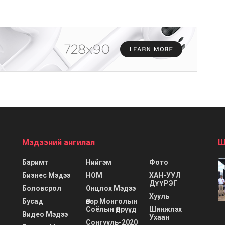
Мэдээний ангилал
Ш
Баримт
Нийгэм
Фото
Бизнес Мэдээ
НОМ
ХАН-УУЛ
ДҮҮРЭГ
Боловсрол
Онцлох Мэдээ
Хууль
Бусад
Өвөр Монголын
Соёлын Өдрүүд
Шинжлэх
Видео Мэдээ
Ухаан
Сонгууль-2020