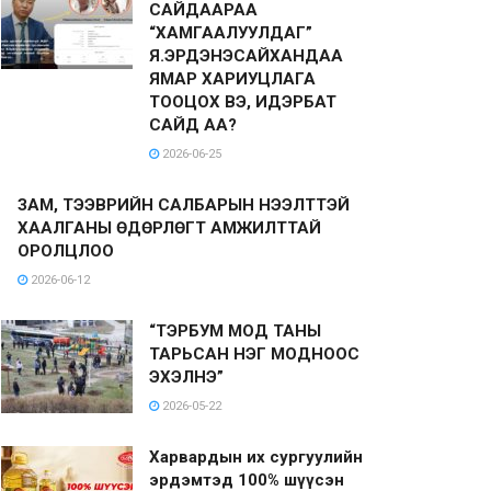
САЙДААРАА
“ХАМГААЛУУЛДАГ”
Я.ЭРДЭНЭСАЙХАНДАА
ЯМАР ХАРИУЦЛАГА
ТООЦОХ ВЭ, ИДЭРБАТ
САЙД АА?
2026-06-25
ЗАМ, ТЭЭВРИЙН САЛБАРЫН НЭЭЛТТЭЙ
ХААЛГАНЫ ӨДӨРЛӨГТ АМЖИЛТТАЙ
ОРОЛЦЛОО
2026-06-12
“ТЭРБУМ МОД ТАНЫ
ТАРЬСАН НЭГ МОДНООС
ЭХЭЛНЭ”
2026-05-22
Харвардын их сургуулийн
эрдэмтэд 100% шүүсэн