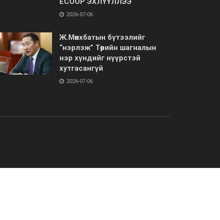
ЁСООР ЭХЛҮҮЛЛЭЭ
2026-07-06
Ж.Мөнхбатын бүтээлийг
“нэрлэж” Төрийн шагналын
нэр хүндийг нүүрстэй
хутгасангүй
2026-07-06