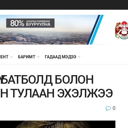
МЕНТ
БАРИМТ
ГАДААД МЭДЭЭ
СҮ.БАТБОЛД БОЛОН
ЫН ТУЛААН ЭХЭЛЖЭЭ
0