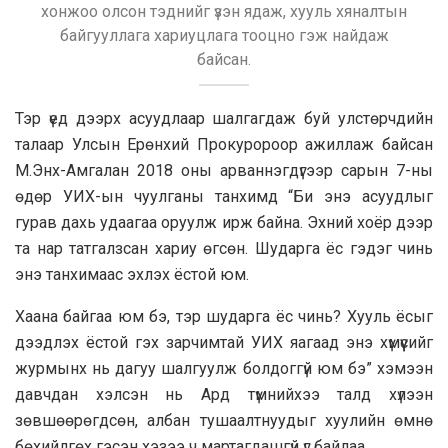
хонжоо олсон тэднийг үзэн ядаж, хууль хяналтын
байгууллага хариуцлага тооцно гэж найдаж
байсан.
Тэр үед дээрх асуудлаар шалгагдаж буй улстөрчдийн
талаар Улсын Ерөнхий Прокуророор ажиллаж байсан
М.Энх-Амгалан 2018 оны арваннэгдүгээр сарын 7-ны
өдөр УИХ-ын чуулганы танхимд “Би энэ асуудлыг
гурав дахь удаагаа оруулж ирж байна. Эхний хоёр дээр
та нар татгалзсан хариу өгсөн. Шударга ёс гэдэг чинь
энэ танхимаас эхлэх ёстой юм.
Хаана байгаа юм бэ, тэр шударга ёс чинь? Хууль ёсыг
дээдлэх ёстой гэх зарчимтай УИХ яагаад энэ хүмүүсийг
журмынх нь дагуу шалгуулж болдоггүй юм бэ” хэмээн
давчдан хэлсэн нь Ард түмнийхээ талд хүлээн
зөвшөөрөгдсөн, албан тушаалтнуудыг хуулийн өмнө
бөхийлгөх гэсэн хэзээ ч мартагдашгүй үг байлаа.