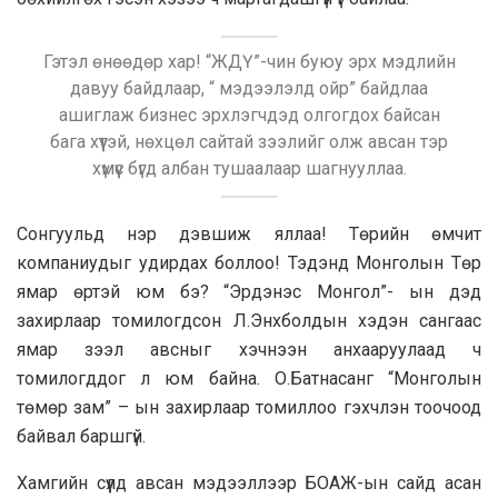
Гэтэл өнөөдөр хар! “ЖДҮ”-чин буюу эрх мэдлийн
давуу байдлаар, “ мэдээлэлд ойр” байдлаа
ашиглаж бизнес эрхлэгчдэд олгогдох байсан
бага хүүтэй, нөхцөл сайтай зээлийг олж авсан тэр
хүмүүс бүгд албан тушаалаар шагнууллаа.
Сонгуульд нэр дэвшиж яллаа! Төрийн өмчит
компаниудыг удирдах боллоо! Тэдэнд Монголын Төр
ямар өртэй юм бэ? “Эрдэнэс Монгол”- ын дэд
захирлаар томилогдсон Л.Энхболдын хэдэн сангаас
ямар зээл авсныг хэчнээн анхааруулаад ч
томилогддог л юм байна. О.Батнасанг “Монголын
төмөр зам” – ын захирлаар томиллоо гэхчлэн тоочоод
байвал баршгүй.
Хамгийн сүүлд авсан мэдээллээр БОАЖ-ын сайд асан