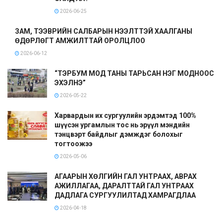
2026-06-25
ЗАМ, ТЭЭВРИЙН САЛБАРЫН НЭЭЛТТЭЙ ХААЛГАНЫ
ӨДӨРЛӨГТ АМЖИЛТТАЙ ОРОЛЦЛОО
2026-06-12
“ТЭРБУМ МОД ТАНЫ ТАРЬСАН НЭГ МОДНООС
ЭХЭЛНЭ”
2026-05-22
Харвардын их сургуулийн эрдэмтэд 100%
шүүсэн ургамлын тос нь эрүүл мэндийн
тэнцвэрт байдлыг дэмждэг болохыг
тогтоожээ
2026-05-06
АГААРЫН ХӨЛГИЙН ГАЛ УНТРААХ, АВРАХ
АЖИЛЛАГАА, ДАРАЛТТАЙ ГАЛ УНТРААХ
ДАДЛАГА СУРГУУЛИЛТАД ХАМРАГДЛАА
2026-04-18