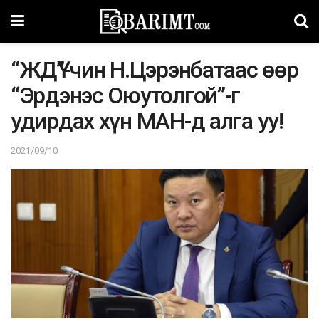
“ЖДҮ”-чин Н.Цэрэнбатаас өөр
“Эрдэнэс Оюутолгой”-г
удирдах хүн МАН-д алга уу!
2021/09/10