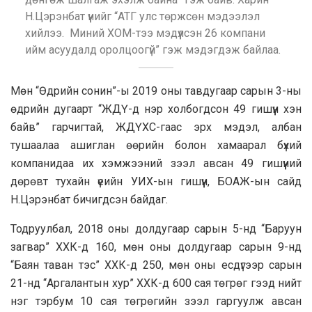
Н.Цэрэнбат үүнийг “АТГ улс төржсөн мэдээлэл
хийлээ. Миний ХОМ-тээ мэдүүлсэн 26 компани
ийм асуудалд оролцоогүй” гэж мэдэгдэж байлаа.
Мөн “Өдрийн сонин”-ы 2019 оны тавдугаар сарын 3-ны
өдрийн дугаарт “ЖДҮ-д нэр холбогдсон 49 гишүүн хэн
байв” гарчигтай, ЖДҮХС-гаас эрх мэдэл, албан
тушаалаа ашиглан өөрийн болон хамаарал бүхий
компанидаа их хэмжээний зээл авсан 49 гишүүний
дөрөвт тухайн үеийн УИХ-ын гишүүн, БОАЖ-ын сайд
Н.Цэрэнбат бичигдсэн байдаг.
Тодруулбал, 2018 оны долдугаар сарын 5-нд “Баруун
загвар” ХХК-д 160, мөн оны долдугаар сарын 9-нд
“Баян таван тэс” ХХК-д 250, мөн оны есдүгээр сарын
21-нд “Аргалантын хур” ХХК-д 600 сая төгрөг гээд нийт
нэг тэрбум 10 сая төгрөгийн зээл гаргуулж авсан