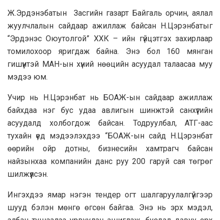
Ж.Эрдэнэбатын Засгийн газарт Байгаль орчин, аялал
жуулчлалын сайдаар ажиллаж байсан Н.Цэрэнбатыг
“Эрдэнэс Оюутолгой” ХХК – ийн гүйцэтгэх захирлаар
томилохоор яригдаж байна. Энэ бол 160 мянган
гишүүнтэй МАН-ын хүний нөөцийн асуудал талаасаа муу
мэдээ юм.
Учир нь Н.Цэрэнбат нь БОАЖ-ын сайдаар ажиллаж
байхдаа нэг бус удаа авлигын шинжтэй санхүүгийн
асуудалд холбогдож байсан. Тодруулбал, АТГ-аас
тухайн үед мэдээлэхдээ “БОАЖ-ын сайд Н.Цэрэнбат
өөрийн ойр дотны, бизнесийн хамтрагч байсан
найзынхаа компанийн данс руу 200 гаруй сая төгрөг
шилжүүлсэн.
Ингэхдээ ямар нэгэн тендер огт шалгаруулалгүйгээр
шууд бэлэн мөнгө өгсөн байгаа. Энэ нь эрх мэдэл,