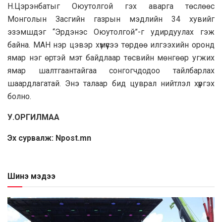
Н.Цэрэнбатыг Оюутолгой гэх аварга төслөөс
Монголын Засгийн газрын мэдлийн 34 хувийг
эзэмшдэг “Эрдэнэс Оюутолгой”-г удирдуулах гэж
байна. МАН нэр цэвэр хүмүүсээ төрдөө илгээхийн оронд
ямар нэг өртэй мэт байдлаар төсвийн мөнгөөр угжих
ямар шалтгаантайгаа сонгогчдодоо тайлбарлах
шаардлагатай. Энэ талаар бид цуврал нийтлэл хүргэх
болно.
У.ОРГИЛМАА
Эх сурвалж: Npost.mn
Шинэ мэдээ