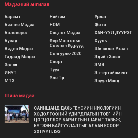
Мэдээний ангилал
Баримт
Нийгэм
Урлаг
Бизнес Мэдээ
НОМ
Фото
Боловсрол
Онцлох Мэдээ
ХАН-УУЛ ДҮҮРЭГ
Бусад
Өвөр Монголын
Хууль
Соёлын Өдрүүд
Видео Мэдээ
Шинжлэх Ухаан
Сонгууль-2020
Гадаад Мэдээ
Эдийн Засаг
Спорт
Зөвлөгөө
ЭМЯ
Түүх
ИНҮТ
Энтертайнмент
Улс Төр
МТЗ
Эрүүл Мэнд
Шинэ мэдээ
САЙНШАНД ДАХЬ “БҮСИЙН НИСЛЭГИЙН
ХӨДӨЛГӨӨНИЙ УДИРДЛАГЫН ТӨВ”-ИЙН
ЦОГЦОЛБОР БАРИЛГЫН ШАВЫГ ТАВЬЖ,
БҮТЭЭН БАЙГУУЛАЛТЫГ АЛБАН ЁСООР
ЭХЛҮҮЛЛЭЭ