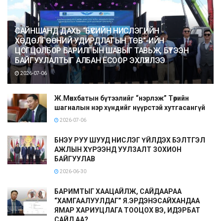
САЙНШАНД ДАХЬ “БҮСИЙН НИСЛЭГИЙН
ХӨДӨЛГӨӨНИЙ УДИРДЛАГЫН ТӨВ”-ИЙН
ЦОГЦОЛБОР БАРИЛГЫН ШАВЫГ ТАВЬЖ, БҮТЭЭН
БАЙГУУЛАЛТЫГ АЛБАН ЁСООР ЭХЛҮҮЛЛЭЭ
2026-07-06
Ж.Мөнхбатын бүтээлийг “нэрлэж” Төрийн
шагналын нэр хүндийг нүүрстэй хутгасангүй
2026-07-06
БНЭУ РУУ ШУУД НИСЛЭГ ҮЙЛДЭХ БЭЛТГЭЛ
АЖЛЫН ХҮРЭЭНД УУЛЗАЛТ ЗОХИОН
БАЙГУУЛАВ
2026-06-30
БАРИМТЫГ ХААЦАЙЛЖ, САЙДААРАА
“ХАМГААЛУУЛДАГ” Я.ЭРДЭНЭСАЙХАНДАА
ЯМАР ХАРИУЦЛАГА ТООЦОХ ВЭ, ИДЭРБАТ
САЙД АА?