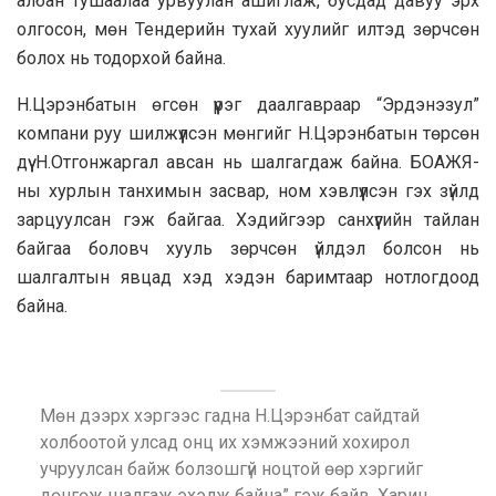
албан тушаалаа урвуулан ашиглаж, бусдад давуу эрх
олгосон, мөн Тендерийн тухай хуулийг илтэд зөрчсөн
болох нь тодорхой байна.
Н.Цэрэнбатын өгсөн үүрэг даалгавраар “Эрдэнэзул”
компани руу шилжүүлсэн мөнгийг Н.Цэрэнбатын төрсөн
дүү Н.Отгонжаргал авсан нь шалгагдаж байна. БОАЖЯ-
ны хурлын танхимын засвар, ном хэвлүүлсэн гэх зүйлд
зарцуулсан гэж байгаа. Хэдийгээр санхүүгийн тайлан
байгаа боловч хууль зөрчсөн үйлдэл болсон нь
шалгалтын явцад хэд хэдэн баримтаар нотлогдоод
байна.
Мөн дээрх хэргээс гадна Н.Цэрэнбат сайдтай
холбоотой улсад онц их хэмжээний хохирол
учруулсан байж болзошгүй ноцтой өөр хэргийг
дөнгөж шалгаж эхэлж байна” гэж байв. Харин