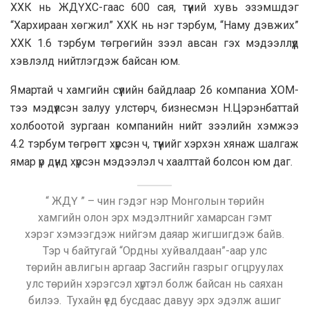
ХХК нь ЖДҮХС-гаас 600 сая, түүний хувь эзэмшдэг
“Хархираан хөгжил” ХХК нь нэг тэрбум, “Наму дэвжих”
ХХК 1.6 тэрбум төгрөгийн зээл авсан гэх мэдээллүүд
хэвлэлд нийтлэгдэж байсан юм.
Ямартай ч хамгийн сүүлийн байдлаар 26 компаниа ХОМ-
тээ мэдүүлсэн залуу улстөрч, бизнесмэн Н.Цэрэнбаттай
холбоотой зургаан компанийн нийт зээлийн хэмжээ
4.2 тэрбум төгрөгт хүрсэн ч, түүнийг хэрхэн хянаж шалгаж
ямар үр дүнд хүрсэн мэдээлэл ч хаалттай болсон юм даг.
“ ЖДҮ ” – чин гэдэг нэр Монголын төрийн
хамгийн олон эрх мэдэлтнийг хамарсан гэмт
хэрэг хэмээгдэж нийгэм даяар жигшигдэж байв.
Тэр ч байтугай “Ордны хуйвалдаан”-аар улс
төрийн авлигын аргаар Засгийн газрыг огцруулах
улс төрийн хэрэгсэл хүртэл болж байсан нь саяхан
билээ. Тухайн үед бусдаас давуу эрх эдэлж ашиг