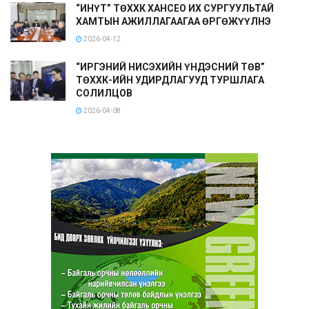
“ИНҮТ” ТӨХХК ХАНСЕО ИХ СУРГУУЛЬТАЙ
ХАМТЫН АЖИЛЛАГААГАА ӨРГӨЖҮҮЛНЭ
2026-04-12
“ИРГЭНИЙ НИСЭХИЙН ҮНДЭСНИЙ ТӨВ”
ТӨХХК-ИЙН УДИРДЛАГУУД ТУРШЛАГА
СОЛИЛЦОВ
2026-04-08