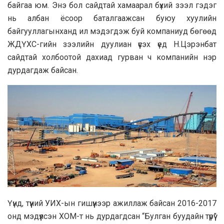
байгаа юм. Энэ бол сайдтай хамаарал бүхий зээл гэдэг
нь албан ёсоор баталгаажсан буюу хуулийн
байгууллагынханд ил мэдэгдэж буй компаниуд бөгөөд
ЖДҮХС-гийн зээлийн дуулиан үүсэх үед Н.Цэрэнбат
сайдтай холбоотой дахиад гурван ч компанийн нэр
дурдагдаж байсан.
Үүнд, түүний УИХ-ын гишүүнээр ажиллаж байсан 2016-2017
онд мэдүүлсэн ХОМ-т нь дурдагдсан “Булган буудайн түрүү”