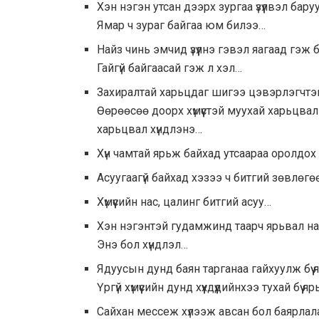
Хэн нэгэн утсан дээрх зургаа үзүүлвэл баруу
Ямар ч зураг байгаа юм билээ…
Найз чинь эмчид үзүүлнэ гэвэл яагаад гэж бү
Гайгүй байгаасай гэж л хэл…
Захиралтай харьцдаг шигээ цэвэрлэгчтэ
Өөрөөсөө доорх хүмүүстэй муухай харьцвал 
харьцвал хүндлэнэ…
Хүн чамтай ярьж байхад утсаараа оролдох н
Асуугаагүй байхад хэзээ ч битгий зөвлөгө
Хүмүүсийн нас, цалинг битгий асуу…
Хэн нэгэнтэй гудамжинд таарч ярьвал н
Энэ бол хүндлэл…
Ядуусын дунд баян тарганаа гайхуулж бүү 
Үргүй хүмүүсийн дунд хүүхдүүдийнхээ тухай бүү я
Сайхан мессеж хүлээж авсан бол баярлал