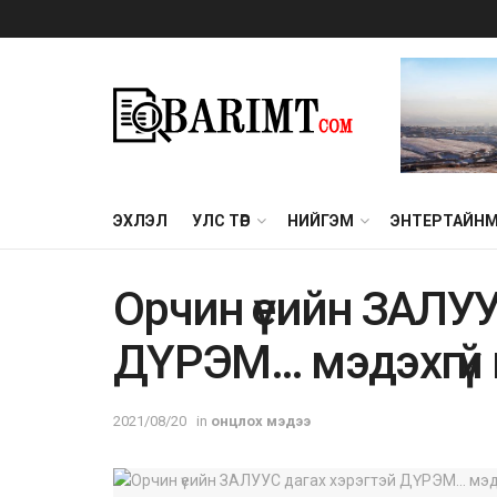
ЭХЛЭЛ
УЛС ТӨР
НИЙГЭМ
ЭНТЕРТАЙН
Орчин үеийн ЗАЛУУ
ДҮРЭМ… мэдэхгүй н
2021/08/20
in
онцлох мэдээ