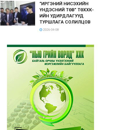
“ИРГЭНИЙ НИСЭХИЙН
ҮНДЭСНИЙ ТӨВ” ТӨХХК-
ИЙН УДИРДЛАГУУД
ТУРШЛАГА СОЛИЛЦОВ
2026-04-08