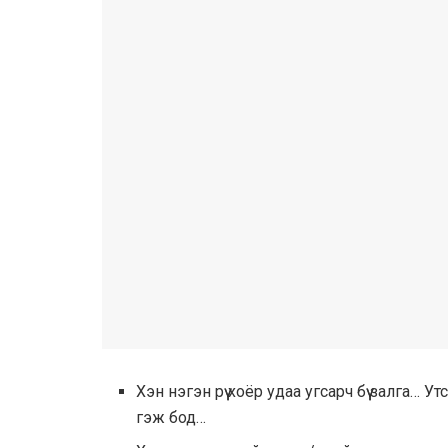
Хэн нэгэн рүү хоёр удаа угсарч бүү залга… 
гэж бод…