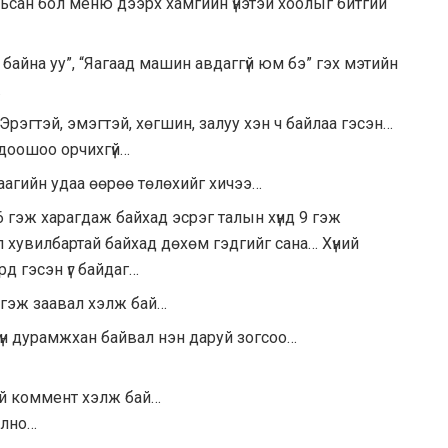
ьсан бол меню дээрх хамгийн үнэтэй хоолыг битгий
й л байна уу”, “Яагаад машин авдаггүй юм бэ” гэх мэтийн
…
Эрэгтэй, эмэгтэй, хөгшин, залуу хэн ч байлаа гэсэн…
и доошоо орчихгүй…
аагийн удаа өөрөө төлөхийг хичээ…
 гэж харагдаж байхад эсрэг талын хүнд 9 гэж
ол хувилбартай байхад дөхөм гэдгийг сана… Хүний
ерд гэсэн үг байдаг…
 гэж заавал хэлж бай…
хүн дурамжхан байвал нэн даруй зогсоо…
ий коммент хэлж бай…
олно…