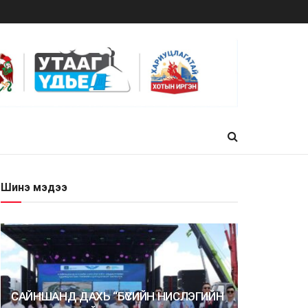
Шинэ мэдээ
САЙНШАНД ДАХЬ “БҮСИЙН НИСЛЭГИЙН