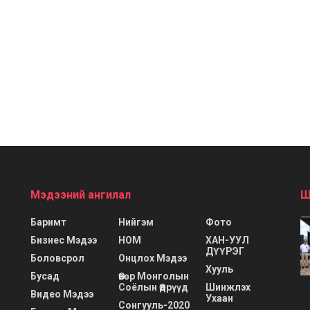
Мэдээний ангилал
Ш
Баримт
Нийгэм
Фото
Бизнес Мэдээ
НОМ
ХАН-УУЛ
ДҮҮРЭГ
Боловсрол
Онцлох Мэдээ
Хууль
Бусад
Өвөр Монголын
Соёлын Өдрүүд
Шинжлэх
Видео Мэдээ
Ухаан
Сонгууль-2020