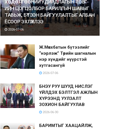
ХӨДӨЛГӨӨНИЙ УДИРДЛАГЫН ТӨВ”-
ИЙН ЦОГЦОЛБОР БАРИЛГЫН ШАВЫГ
ТАВЬЖ, БҮТЭЭН БАЙГУУЛАЛТЫГ АЛБАН
ЁСООР ЭХЛҮҮЛЛЭЭ
2026-07-06
Ж.Мөнхбатын бүтээлийг
“нэрлэж” Төрийн шагналын
нэр хүндийг нүүрстэй
хутгасангүй
2026-07-06
БНЭУ РУУ ШУУД НИСЛЭГ
ҮЙЛДЭХ БЭЛТГЭЛ АЖЛЫН
ХҮРЭЭНД УУЛЗАЛТ
ЗОХИОН БАЙГУУЛАВ
2026-06-30
БАРИМТЫГ ХААЦАЙЛЖ,