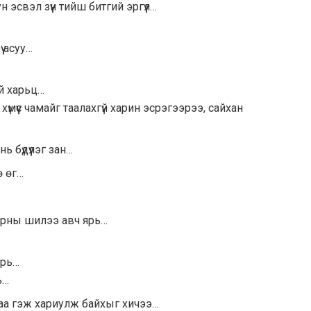
н эсвэл зүүн тийш битгий эргүүл…
ү асуу…
й харьц…
хүмүүс чамайг таалахгүй харин эсрэгээрээ, сайхан
ь бүдүүлэг зан…
ө өг…
арны шилээ авч ярь…
ярь…
рь…
аа гэж хариулж байхыг хичээ…