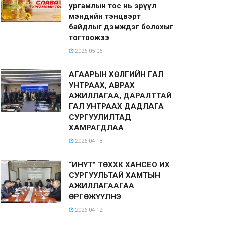
ургамлын тос нь эрүүл
мэндийн тэнцвэрт
байдлыг дэмждэг болохыг
тогтоожээ
2026-05-06
АГААРЫН ХӨЛГИЙН ГАЛ
УНТРААХ, АВРАХ
АЖИЛЛАГАА, ДАРАЛТТАЙ
ГАЛ УНТРААХ ДАДЛАГА
СУРГУУЛИЛТАД
ХАМРАГДЛАА
2026-04-18
“ИНҮТ” ТӨХХК ХАНСЕО ИХ
СУРГУУЛЬТАЙ ХАМТЫН
АЖИЛЛАГААГАА
ӨРГӨЖҮҮЛНЭ
2026-04-12