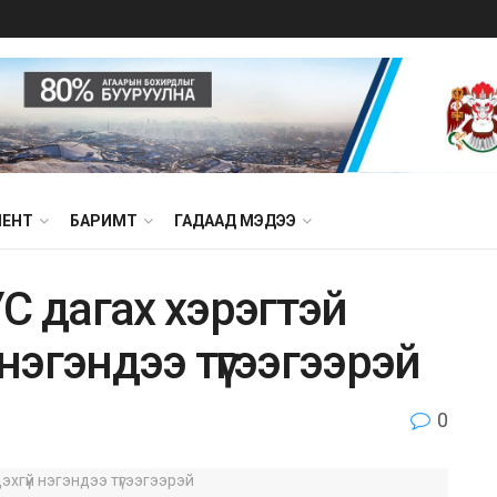
МЕНТ
БАРИМТ
ГАДААД МЭДЭЭ
С дагах хэрэгтэй
эгэндээ түгээгээрэй
0