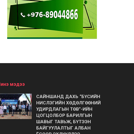
инэ мэдээ
САЙНШАНД ДАХЬ “БҮСИЙН
НИСЛЭГИЙН ХӨДӨЛГӨӨНИЙ
УДИРДЛАГЫН ТӨВ”-ИЙН
ЦОГЦОЛБОР БАРИЛГЫН
ШАВЫГ ТАВЬЖ, БҮТЭЭН
БАЙГУУЛАЛТЫГ АЛБАН