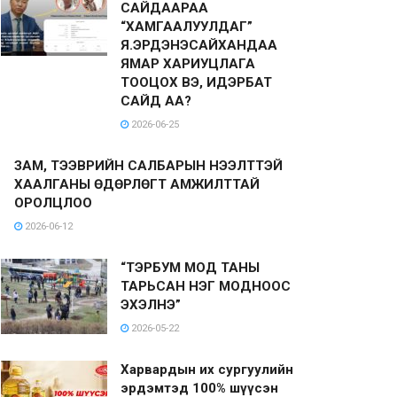
САЙДААРАА
“ХАМГААЛУУЛДАГ”
Я.ЭРДЭНЭСАЙХАНДАА
ЯМАР ХАРИУЦЛАГА
ТООЦОХ ВЭ, ИДЭРБАТ
САЙД АА?
2026-06-25
ЗАМ, ТЭЭВРИЙН САЛБАРЫН НЭЭЛТТЭЙ
ХААЛГАНЫ ӨДӨРЛӨГТ АМЖИЛТТАЙ
ОРОЛЦЛОО
2026-06-12
“ТЭРБУМ МОД ТАНЫ
ТАРЬСАН НЭГ МОДНООС
ЭХЭЛНЭ”
2026-05-22
Харвардын их сургуулийн
эрдэмтэд 100% шүүсэн