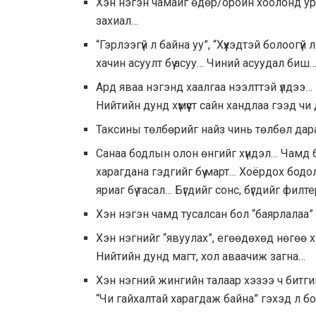
Хэн нэгэн чамайг өдөр/оройн хоолонд ур
захиал…
“Гэрлээгүй л байна уу”, “Хүүхэдтэй болоогү
хачин асуулт бүү асуу… Чиний асуудал биш
Ард яваа нэгэнд хаалгаа нээлттэй үлдээ… 
Нийтийн дунд хүмүүст сайн хандлаа гээд ч
Таксины төлбөрийг найз чинь төлбөл дар
Санаа бодлын олон өнгийг хүндэл… Чамд 6
харагдана гэдгийг бүү март… Хоёрдох бод
яриаг бүү тасал… Бүгдийг сонс, бүгдийг филт
Хэн нэгэн чамд тусалсан бол “баярлалаа”
Хэн нэгнийг “явуулах”, егөөдөхөд нөгөө 
Нийтийн дунд магт, хол аваачиж загна…
Хэн нэгний жингийн талаар хэзээ ч битг
“Чи гайхалтай харагдаж байна” гэхэд л б