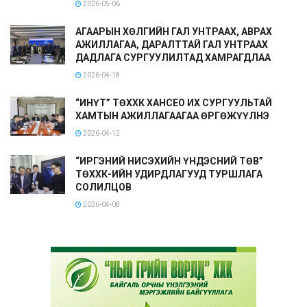
2026-05-06
АГААРЫН ХӨЛГИЙН ГАЛ УНТРААХ, АВРАХ
АЖИЛЛАГАА, ДАРАЛТТАЙ ГАЛ УНТРААХ
ДАДЛАГА СУРГУУЛИЛТАД ХАМРАГДЛАА
2026-04-18
“ИНҮТ” ТӨХХК ХАНСЕО ИХ СУРГУУЛЬТАЙ
ХАМТЫН АЖИЛЛАГААГАА ӨРГӨЖҮҮЛНЭ
2026-04-12
“ИРГЭНИЙ НИСЭХИЙН ҮНДЭСНИЙ ТӨВ”
ТӨХХК-ИЙН УДИРДЛАГУУД ТУРШЛАГА
СОЛИЛЦОВ
2026-04-08