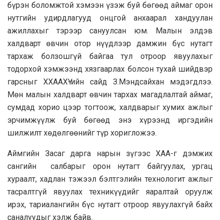
бүрэн боломжтой хэмээн үзэж буй бөгөөд аймаг орон
нутгийн удирдлагууд онцгой анхаарал хандуулан
ажиллахыг тэрээр сануулсан юм. Малын элдэв
халдварт өвчин отор нүүдлээр дамжин бүс нутагт
тархаж болзошгүй байгаа тул отроор явуулахыг
тодорхой хэмжээнд хязгаарлах болсон тухай шийдвэр
гарсныг ХХААХҮ-ийн сайд З.Мэндсайхан мэдэгдлээ.
Мөн малын халдварт өвчин тархах магадлалтай аймаг,
сумдад хорио цээр тогтоож, халдварыг хумих ажлыг
эрчимжүүлж буй бөгөөд энэ хүрээнд иргэдийн
шилжилт хөдөлгөөнийг түр хоригложээ.
Аймгийн Засаг дарга нарын зүгээс ХАА-г дэмжих
сангийн салбарыг орон нутагт байгуулах, ургац
хураалт, хадлан тэжээл бэлтгэлийн технологит ажлыг
тасралтгүй явуулах техникүүдийг яаралтай оруулж
ирэх, тариалангийн бүс нутагт отроор явуулахгүй байх
саналуудыг хэлж байв.