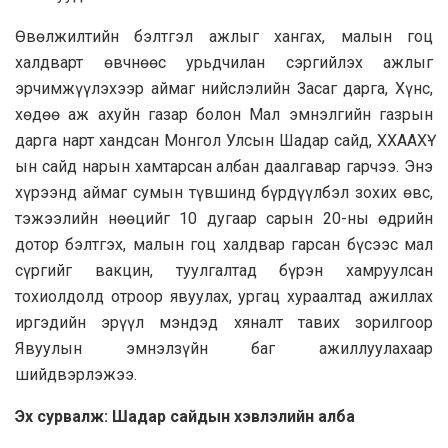
Өвөлжилтийн бэлтгэл ажлыг хангах, малын гоц
халдварт өвчнөөс урьдчилан сэргийлэх ажлыг
эрчимжүүлэхээр аймаг нийслэлийн Засаг дарга, Хүнс,
хөдөө аж ахуйн газар болон Мал эмнэлгийн газрын
дарга нарт хандсан Монгол Улсын Шадар сайд, ХХААХҮ-
ын сайд нарын хамтарсан албан даалгавар гарчээ. Энэ
хүрээнд аймаг сумын түвшинд бүрдүүлбэл зохих өвс,
тэжээлийн нөөцийг 10 дугаар сарын 20-ны өдрийн
дотор бэлтгэх, малын гоц халдвар гарсан бүсээс мал
сүргийг вакцин, туулгалтад бүрэн хамруулсан
тохиолдолд отроор явуулах, ургац хураалтад ажиллах
иргэдийн эрүүл мэндэд хяналт тавих зорилгоор
Явуулын эмнэлзүйн баг ажиллуулахаар
шийдвэрлэжээ.
Эх сурвалж: Шадар сайдын хэвлэлийн алба