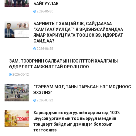
БАЙГУУЛАВ
2026-06-30
БАРИМТЫГ ХААЦАЙЛЖ, САЙДААРАА
“ХАМГААЛУУЛДАГ” Я.ЭРДЭНЭСАЙХАНДАА
ЯМАР ХАРИУЦЛАГА ТООЦОХ ВЭ, ИДЭРБАТ
САЙД АА?
2026-06-25
ЗАМ, ТЭЭВРИЙН САЛБАРЫН НЭЭЛТТЭЙ ХААЛГАНЫ
ӨДӨРЛӨГТ АМЖИЛТТАЙ ОРОЛЦЛОО
2026-06-12
“ТЭРБУМ МОД ТАНЫ ТАРЬСАН НЭГ МОДНООС
ЭХЭЛНЭ”
2026-05-22
Харвардын их сургуулийн эрдэмтэд 100%
шүүсэн ургамлын тос нь эрүүл мэндийн
тэнцвэрт байдлыг дэмждэг болохыг
тогтоожээ