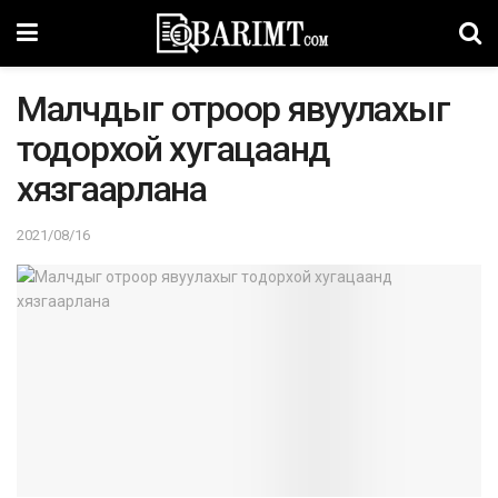
Малчдыг отроор явуулахыг
тодорхой хугацаанд
хязгаарлана
2021/08/16