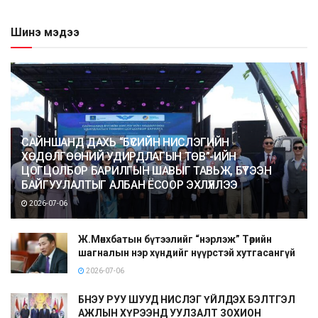
Шинэ мэдээ
САЙНШАНД ДАХЬ “БҮСИЙН НИСЛЭГИЙН
ХӨДӨЛГӨӨНИЙ УДИРДЛАГЫН ТӨВ”-ИЙН
ЦОГЦОЛБОР БАРИЛГЫН ШАВЫГ ТАВЬЖ, БҮТЭЭН
БАЙГУУЛАЛТЫГ АЛБАН ЁСООР ЭХЛҮҮЛЛЭЭ
2026-07-06
Ж.Мөнхбатын бүтээлийг “нэрлэж” Төрийн
шагналын нэр хүндийг нүүрстэй хутгасангүй
2026-07-06
БНЭУ РУУ ШУУД НИСЛЭГ ҮЙЛДЭХ БЭЛТГЭЛ
АЖЛЫН ХҮРЭЭНД УУЛЗАЛТ ЗОХИОН