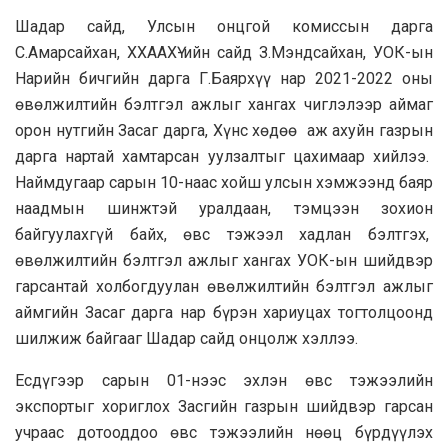
Шадар сайд, Улсын онцгой комиссын дарга
С.Амарсайхан, ХХААХҮ-ийн сайд З.Мэндсайхан, УОК-ын
Нарийн бичгийн дарга Г.Баярхүү нар 2021-2022 оны
өвөлжилтийн бэлтгэл ажлыг хангах чиглэлээр аймаг
орон нутгийн Засаг дарга, Хүнс хөдөө аж ахуйн газрын
дарга нартай хамтарсан уулзалтыг цахимаар хийлээ.
Наймдугаар сарын 10-наас хойш улсын хэмжээнд баяр
наадмын шинжтэй уралдаан, тэмцээн зохион
байгуулахгүй байх, өвс тэжээл хадлан бэлтгэх,
өвөлжилтийн бэлтгэл ажлыг хангах УОК-ын шийдвэр
гарсантай холбогдуулан өвөлжилтийн бэлтгэл ажлыг
аймгийн Засаг дарга нар бүрэн хариуцах тогтолцоонд
шилжиж байгааг Шадар сайд онцолж хэллээ.
Есдүгээр сарын 01-нээс эхлэн өвс тэжээлийн
экспортыг хориглох Засгийн газрын шийдвэр гарсан
учраас дотооддоо өвс тэжээлийн нөөц бүрдүүлэх