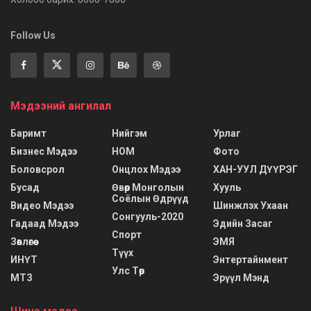
Follow Us
Мэдээний ангилал
Баримт
Нийгэм
Урлаг
Бизнес Мэдээ
НОМ
Фото
Боловсрол
Онцлох Мэдээ
ХАН-УУЛ ДҮҮРЭГ
Бусад
Өвөр Монголын
Хууль
Соёлын Өдрүүд
Видео Мэдээ
Шинжлэх Ухаан
Сонгууль-2020
Гадаад Мэдээ
Эдийн Засаг
Спорт
Зөвлөгөө
ЭМЯ
Түүх
ИНҮТ
Энтертайнмент
Улс Төр
МТЗ
Эрүүл Мэнд