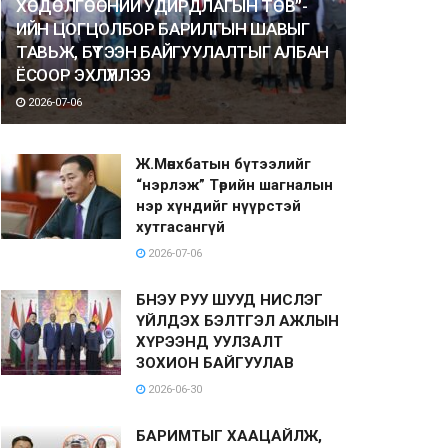
ХӨДӨЛГӨӨНИЙ УДИРДЛАГЫН ТӨВ”-
ИЙН ЦОГЦОЛБОР БАРИЛГЫН ШАВЫГ
ТАВЬЖ, БҮТЭЭН БАЙГУУЛАЛТЫГ АЛБАН
ЁСООР ЭХЛҮҮЛЛЭЭ
2026-07-06
Ж.Мөнхбатын бүтээлийг
“нэрлэж” Төрийн шагналын
нэр хүндийг нүүрстэй
хутгасангүй
2026-07-06
БНЭУ РУУ ШУУД НИСЛЭГ
ҮЙЛДЭХ БЭЛТГЭЛ АЖЛЫН
ХҮРЭЭНД УУЛЗАЛТ
ЗОХИОН БАЙГУУЛАВ
2026-06-30
БАРИМТЫГ ХААЦАЙЛЖ,