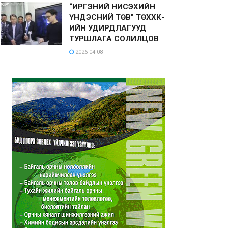
“ИРГЭНИЙ НИСЭХИЙН
ҮНДЭСНИЙ ТӨВ” ТӨХХК-
ИЙН УДИРДЛАГУУД
ТУРШЛАГА СОЛИЛЦОВ
2026-04-08