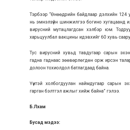
Тэрбээр “Өнөөдрийн байдлаар дэлхийн 124 у
нь эмнэлзүйн шинжилгээ богино хугацаанд и
вирусний мутацлагдсан хэлбэр юм. Тодруу
харьцуулбал вакцины идэвхийг 60 хувь саару
Тус вирусний хувьд тавдугаар сарын эхэ
гадна гаднаас зөөвөрлөгдөн орж ирсэн тала
долоон тохиолдол батлагдаад байна.
Үүнтэй холбогдуулан наймдугаар сарын эх
гарган бэлтгэл ажлыг хийж байна” гэлээ.
Б.Лхам
Бусад мэдээ: