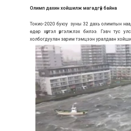
Олимп дахин хойшилж магадгүй байна
Токио-2020 буюу зуны 32 дахь олимпын наа
өдөр хүртэл үргэлжлэх билээ. Гэвч тус ул
холбогдуулан зарим тэмцээн уралдаан хойшил