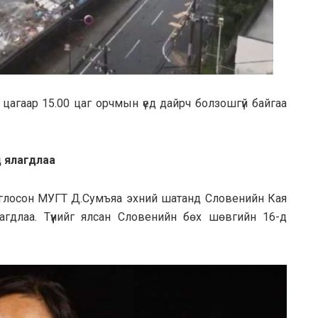
 цагаар 15.00 цаг орчмын үед дайрч болзошгүй байгаа
 ялагдлаа
доглосон МУГТ Д.Сумъяа эхний шатанд Словенийн Кая
агдлаа. Түүнийг ялсан Словенийн бөх шөвгийн 16-д