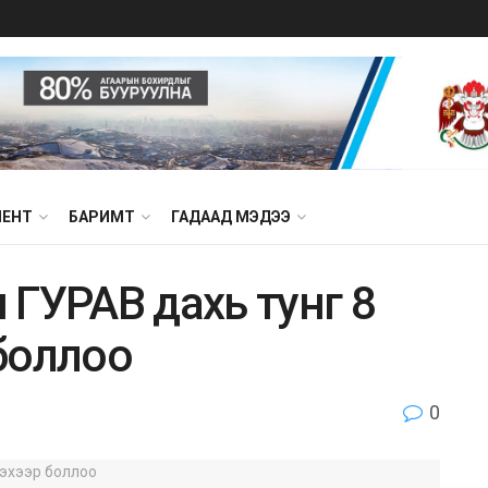
МЕНТ
БАРИМТ
ГАДААД МЭДЭЭ
ГУРАВ дахь тунг 8
 боллоо
0