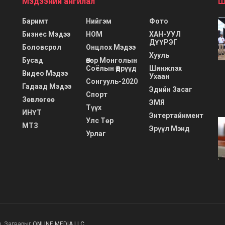
Мэдээний ангилал
Ш
Баримт
Нийгэм
Фото
Бизнес Мэдээ
НОМ
ХАН-УУЛ
ДҮҮРЭГ
Боловсрол
Онцлох Мэдээ
Хууль
Бусад
Өвөр Монголын
Соёлын Өдрүүд
Шинжлэх
Видео Мэдээ
Ухаан
Сонгууль-2020
Гадаад Мэдээ
Эдийн Засаг
Спорт
Зөвлөгөө
ЭМЯ
Түүх
ИНҮТ
Энтертайнмент
Улс Төр
МТЗ
Эрүүл Мэнд
Урлаг
н. Загварыг
ONLINE MEDIA LLC
.