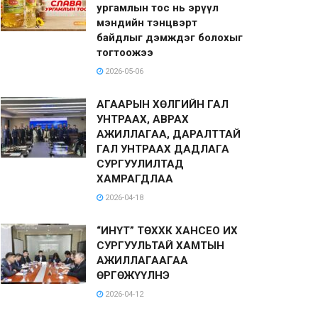
ургамлын тос нь эрүүл
мэндийн тэнцвэрт
байдлыг дэмждэг болохыг
тогтоожээ
2026-05-06
АГААРЫН ХӨЛГИЙН ГАЛ
УНТРААХ, АВРАХ
АЖИЛЛАГАА, ДАРАЛТТАЙ
ГАЛ УНТРААХ ДАДЛАГА
СУРГУУЛИЛТАД
ХАМРАГДЛАА
2026-04-18
“ИНҮТ” ТӨХХК ХАНСЕО ИХ
СУРГУУЛЬТАЙ ХАМТЫН
АЖИЛЛАГААГАА
ӨРГӨЖҮҮЛНЭ
2026-04-12