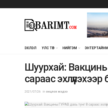
ЭХЛЭЛ
УЛС ТӨР
НИЙГЭМ
ЭНТЕРТАЙН
Шуурхай: Вакцины 
сараас эхлүүлэхээр
2021/07/26
in
онцлох мэдээ