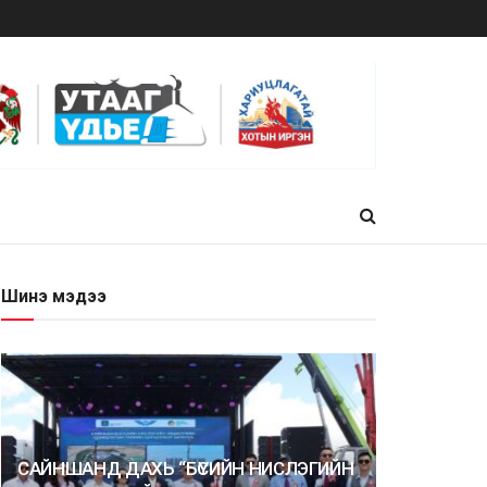
Шинэ мэдээ
САЙНШАНД ДАХЬ “БҮСИЙН НИСЛЭГИЙН