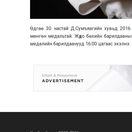
Өдгөө 30 настай Д.Сумъяагийн хувьд 201
мөнгөн медальтай. Жүдо бөхийн барилдааныг
медалийн барилдаанууд 16:00 цагаас эхэлнэ.