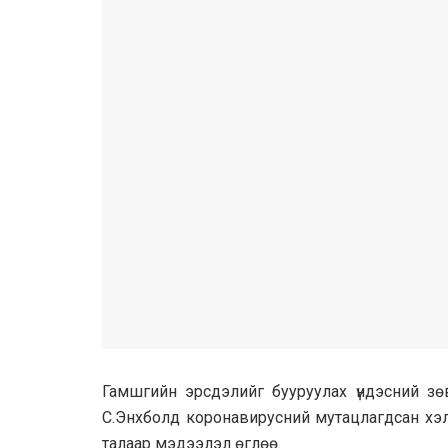
Гамшгийн эрсдэлийг бууруулах үндэсний 
С.Энхболд коронавирусний мутацлагдсан хэл
талаар мэдээлэл өглөө.