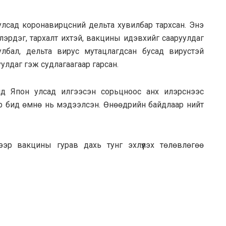
лсад коронавирцсний дельта хувилбар тархсан. Энэ
лэрдэг, тархалт ихтэй, вакцины идэвхийг сааруулдаг
лбал, дельта вирус мутацлагдсан бусад вирустэй
улдаг гэж судлагаагаар гарсан.
нд Япон улсад илгээсэн сорьцноос анх илэрснээс
р бид өмнө нь мэдээлсэн. Өнөөдрийн байдлаар нийт
ээр вакцины гурав дахь тунг эхлүүлэх төлөвлөгөө