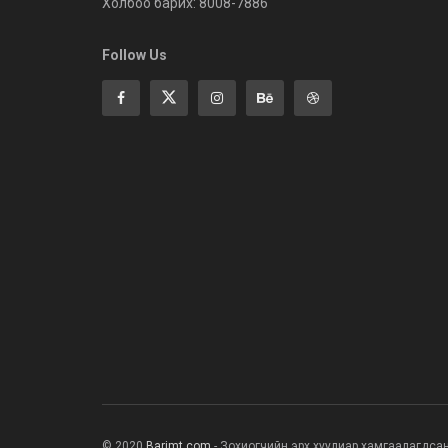
Холбоо барих: 8008-7886
Follow Us
© 2020
Barimt.com
- Зохиогчийн эрх хуулиар хамгаалагдса