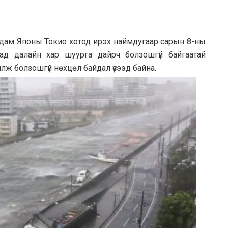
дам Японы Токио хотод ирэх наймдугаар сарын 8-ны
сад далайн хар шуурга дайрч болзошгүй байгаатай
ж болзошгүй нөхцөл байдал үүсээд байна.