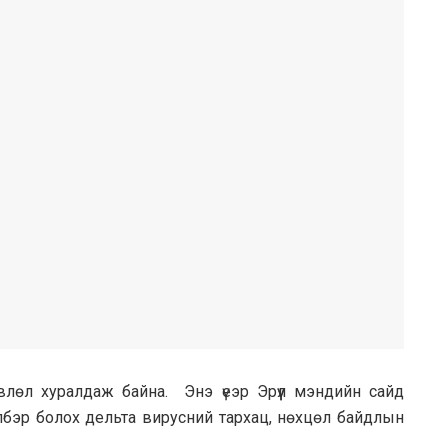
зөвлөл хуралдаж байна. Энэ үеэр Эрүүл мэндийн сайд
бэр болох дельта вирусний тархац, нөхцөл байдлын