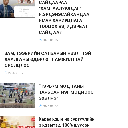
САЙДААРАА
“ХАМГААЛУУЛДАГ”
Я.ЭРДЭНЭСАЙХАНДАА
ЯМАР ХАРИУЦЛАГА
ТООЦОХ ВЭ, ИДЭРБАТ
САЙД АА?
2026-06-25
ЗАМ, ТЭЭВРИЙН САЛБАРЫН НЭЭЛТТЭЙ
ХААЛГАНЫ ӨДӨРЛӨГТ АМЖИЛТТАЙ
ОРОЛЦЛОО
2026-06-12
“ТЭРБУМ МОД ТАНЫ
ТАРЬСАН НЭГ МОДНООС
ЭХЭЛНЭ”
2026-05-22
Харвардын их сургуулийн
эрдэмтэд 100% шүүсэн