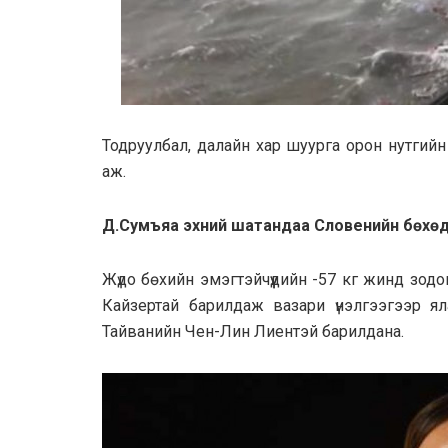
Тодруулбал, далайн хар шуурга орон нутгийн
аж.
Д.Сумъяа эхний шатандаа Словенийн бөхөд
Жүдо бөхийн эмэгтэйчүүдийн -57 кг жинд зо
Кайзертай барилдаж вазари үнэлгээгээр ял
Тайванийн Чен-Лин Лиентэй барилдана.