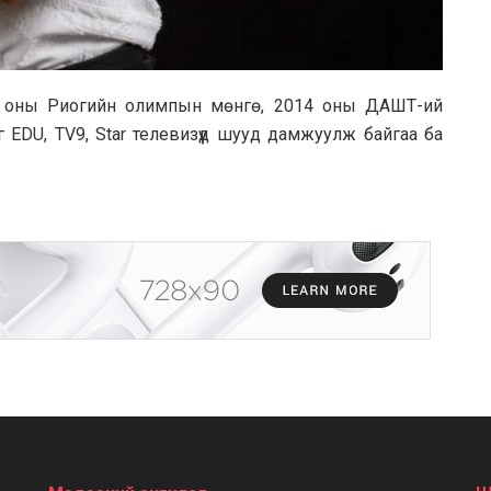
6 оны Риогийн олимпын мөнгө, 2014 оны ДАШТ-ий
 EDU, TV9, Star телевизүүд шууд дамжуулж байгаа ба