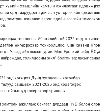
рт хувийн хэвшлийн хамтын ажиллагааг идэвхжүүлэх
үрсний орд газруудыг түшиглэн ус төрөгчийн цахилгаан
лэлд хамтран ажиллах зэрэг эдийн засгийн томоохон
ов.
арилцаа тогтоосны 50 жилийн ой 2022 онд тохионо.
эмдэглэн өнгөрүүлэхээр тохиролцлоо. Ойн хүрээнд Япон
нгол Улсад айлчлахыг урив. Мөн Ерөнхий сайд Ё.Сүга
ын найрамдал, солилцооны жил” болгон зарлахыг санал
в.
021 онд хөгжүүлэх Дунд хугацааны хөтөлбөр
талууд сайшааж 2021-2025 онд хэрэгжүүлэх
гыг ойрын үед тохирохоор ярилцав.
тэй хамтран ажиллаж байгааг дурдаад НҮБ болон олон
гын хүрээнд цаашид ч уялдаа холбоотой ажиллахаар