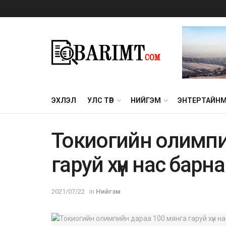
ЭХЛЭЛ
УЛС ТӨР
НИЙГЭМ
ЭНТЕРТАЙН
Токиогийн олимпи
гаруй хүн нас барна
2021/07/22
in
Нийгэм