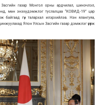
Засгийн газар Монгол орны ардчилал, шинэчлэл,
нд, мөн энэхүү дэмжлэг туслалцаа “КОВИД-19” цар
ж байгаад гүн талархал илэрхийлэв. Нэн ялангуяа,
цинжуулахад Япон Улсын Засгийн газар дэмжлэг үзүүлж