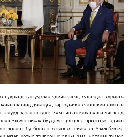
х сууринд тулгуурлан эдийн засаг, худалдаа, хөрөнгө
ачийн шатанд дэвшүүлж, төр, хувийн хэвшлийн хамтын
ад талууд санал нэгдэв. Хамтын ажиллагааны чиглэлд
олон улсын нисэх буудлыг цогцоор өргөтгөж, эдийн
н чөлөөт бүс болгон хөгжүүлэх, нийслэл Улаанбаатар
анбаатар хотыг тойрсон хурдны зам, Богдхан төмөр