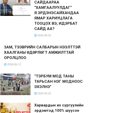
САЙДААРАА
“ХАМГААЛУУЛДАГ”
Я.ЭРДЭНЭСАЙХАНДАА
ЯМАР ХАРИУЦЛАГА
ТООЦОХ ВЭ, ИДЭРБАТ
САЙД АА?
2026-06-25
ЗАМ, ТЭЭВРИЙН САЛБАРЫН НЭЭЛТТЭЙ
ХААЛГАНЫ ӨДӨРЛӨГТ АМЖИЛТТАЙ
ОРОЛЦЛОО
2026-06-12
“ТЭРБУМ МОД ТАНЫ
ТАРЬСАН НЭГ МОДНООС
ЭХЭЛНЭ”
2026-05-22
Харвардын их сургуулийн
эрдэмтэд 100% шүүсэн