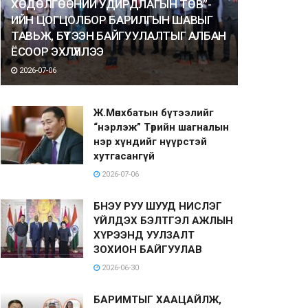
ХӨДӨЛГӨӨНИЙ УДИРДЛАГЫН ТӨВ”-
ИЙН ЦОГЦОЛБОР БАРИЛГЫН ШАВЫГ
ТАВЬЖ, БҮТЭЭН БАЙГУУЛАЛТЫГ АЛБАН
ЁСООР ЭХЛҮҮЛЛЭЭ
2026-07-06
Ж.Мөнхбатын бүтээлийг
“нэрлэж” Төрийн шагналын
нэр хүндийг нүүрстэй
хутгасангүй
2026-07-06
БНЭУ РУУ ШУУД НИСЛЭГ
ҮЙЛДЭХ БЭЛТГЭЛ АЖЛЫН
ХҮРЭЭНД УУЛЗАЛТ
ЗОХИОН БАЙГУУЛАВ
2026-06-30
БАРИМТЫГ ХААЦАЙЛЖ,