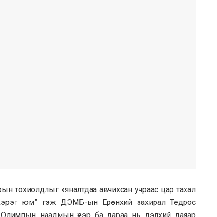
рын тохиолдлыг хяналтдаа авчихсан учраас цар тахал
й хэрэг юм” гэж ДЭМБ-ын Ерөнхий захирал Тедрос
 Олимпын наадмын үеэр ба дараа нь дэлхий даяар