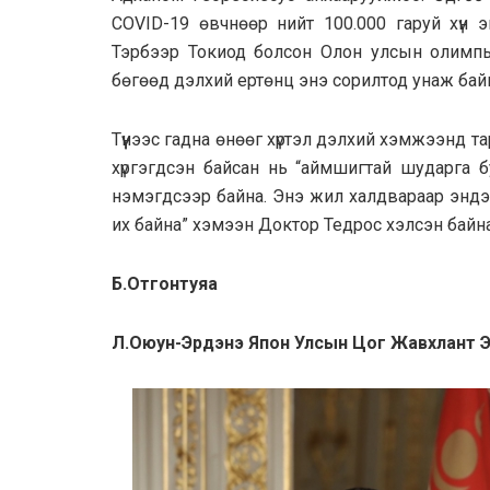
COVID-19 өвчнөөр нийт 100.000 гаруй хүн 
Тэрбээр Токиод болсон Олон улсын олимпы
бөгөөд дэлхий ертөнц энэ сорилтод унаж бай
Түүнээс гадна өнөөг хүртэл дэлхий хэмжээнд
хүргэгдсэн байсан нь “аймшигтай шударга б
нэмэгдсээр байна. Энэ жил халдвараар эндэ
их байна” хэмээн Доктор Тедрос хэлсэн байна
Б.Отгонтуяа
Л.Оюун-Эрдэнэ Япон Улсын Цог Жавхлант Эз