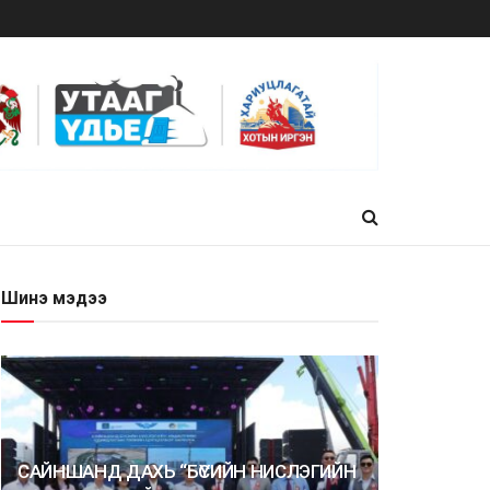
Шинэ мэдээ
САЙНШАНД ДАХЬ “БҮСИЙН НИСЛЭГИЙН