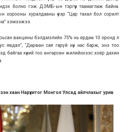
эндэх болно гэж ДЭМБ-ын тэргүүн таамаглаж байна.
н хорооны хуралдааны үеэр “Цар тахал бол сорилт
на” хэмээжээ.
 тарьсан вакцины бэлдмэлийн 75% нь ердөө 10 оронд л
ус явдал”, “Дөрвөн сая гаруй хүн нас барж, энэ тоо
эд байгаа хүний тоо өнгөрсөн жилийнхээс хоёр дахин
.
эн хаан Нарүхитог Монгол Улсад айлчлахыг урив