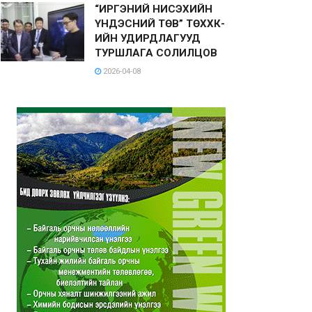
“ИРГЭНИЙ НИСЭХИЙН
ҮНДЭСНИЙ ТӨВ” ТӨХХК-
ИЙН УДИРДЛАГУУД
ТУРШЛАГА СОЛИЛЦОВ
2026-04-08