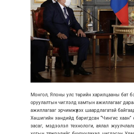
Монгол, Японы улс төрийн харилцааны бат бэ
оруулалтын чиглэлд хамтын ажиллагааг дара
ажиллагааг эрчимжүүлэх шаардлагатай байга
Хөшигийн хөндийд баригдсан “Чингис хаан” 
засаг, мэдээлэл технологи, аялал жуулчлалы
хотын түгжрэлийг бууруулахад чиглэсэн Ула