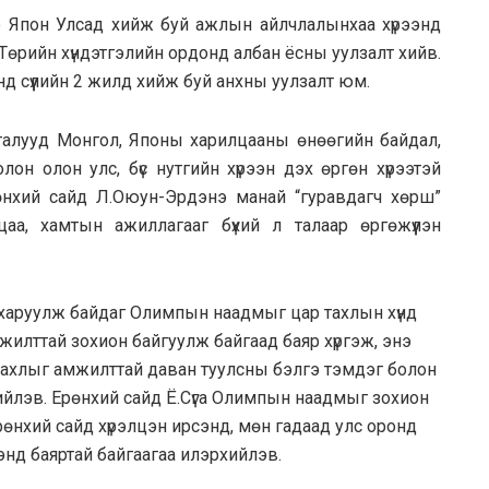
 Япон Улсад хийж буй ажлын айлчлалынхаа хүрээнд
 Төрийн хүндэтгэлийн ордонд албан ёсны уулзалт хийв.
д сүүлийн 2 жилд хийж буй анхны уулзалт юм.
 талууд Монгол, Японы харилцааны өнөөгийн байдал,
он олон улс, бүс нутгийн хүрээн дэх өргөн хүрээтэй
рөнхий сайд Л.Оюун-Эрдэнэ манай “гуравдагч хөрш”
аа, хамтын ажиллагааг бүхий л талаар өргөжүүлэн
г харуулж байдаг Олимпын наадмыг цар тахлын хүнд
илттай зохион байгуулж байгаад баяр хүргэж, энэ
тахлыг амжилттай даван туулсны бэлгэ тэмдэг болон
рхийлэв. Ерөнхий сайд Ё.Сүга Олимпын наадмыг зохион
Ерөнхий сайд хүрэлцэн ирсэнд, мөн гадаад улс оронд
энд баяртай байгаагаа илэрхийлэв.