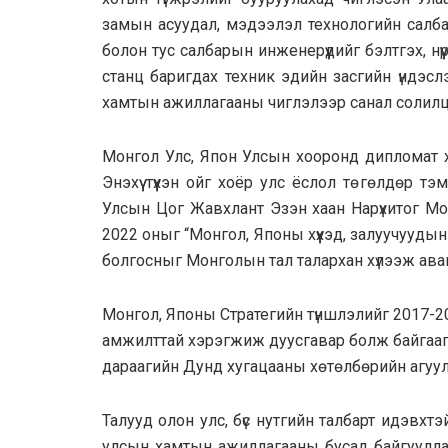
замын асуудал, мэдээлэл технологийн салба
болон тус салбарын инженерүүдийг бэлтгэх, нү
станц баригдах техник эдийн засгийн үндэс
хамтын ажиллагааны чиглэлээр санал солилц
Монгол Улс, Япон Улсын хооронд дипломат х
Энэхүү түүхэн ойг хоёр улс ёслол төгөлдөр т
Улсын Цог Жавхлант Эзэн хаан Нарүхитог Мо
2022 оныг “Монгол, Японы хүүхэд, залуучууд
болгосныг Монголын тал талархан хүлээж ава
Монгол, Японы Стратегийн түншлэлийг 2017-2
амжилттай хэрэгжиж дуусгавар болж байгааг 
дараагийн Дунд хугацааны хөтөлбөрийн агуул
Талууд олон улс, бүс нутгийн талбарт идэвх
улсын хамтын ажиллагааны бусад байгуулла