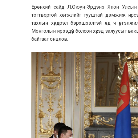
Ерөнхий сайд Л.Оюун-Эрдэнэ Япон Улсын 
тогтвортой хөгжлийг тууштай дэмжиж ирсэ
тахлын хүндрэл бэрхшээлтэй үед ч үргэлжил
Монголын ирээдүй болсон хүүхэд залуусыг вак
байгааг онцлов.