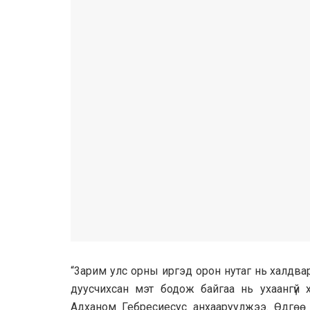
“3арим улс орны иргэд орон нутаг нь халдва
дуусчихсан мэт бодож байгаа нь ухаангү
Адханом Гебресиесус анхааруулжээ. Өдгөө