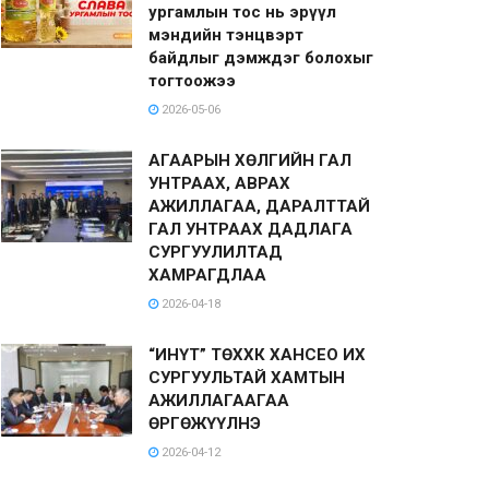
ургамлын тос нь эрүүл
мэндийн тэнцвэрт
байдлыг дэмждэг болохыг
тогтоожээ
2026-05-06
АГААРЫН ХӨЛГИЙН ГАЛ
УНТРААХ, АВРАХ
АЖИЛЛАГАА, ДАРАЛТТАЙ
ГАЛ УНТРААХ ДАДЛАГА
СУРГУУЛИЛТАД
ХАМРАГДЛАА
2026-04-18
“ИНҮТ” ТӨХХК ХАНСЕО ИХ
СУРГУУЛЬТАЙ ХАМТЫН
АЖИЛЛАГААГАА
ӨРГӨЖҮҮЛНЭ
2026-04-12