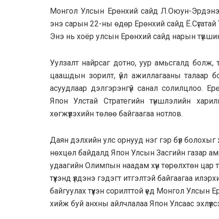
Монгол Улсын Ерөнхий сайд Л.Оюун-Эрдэнэ
энэ сарын 22-ны өдөр Ерөнхий сайд Ё.Сүгатай
Энэ нь хоёр улсын Ерөнхий сайд нарын түвшин
Уулзалт найрсаг дотно, уур амьсгалд болж,
цаашдын зорилт, үйл ажиллагааны талаар бол
асуудлаар дэлгэрэнгүй санал солилцлоо. Е
Япон Улстай Стратегийн түншлэлийн харилц
хөгжүүлэхийн төлөө байгаагаа нотлов.
Даян дэлхийн улс орнууд нэг гэр бүл болохы
нөхцөл байдалд Япон Улсын Засгийн газар амж
удаагийн Олимпын наадам хүн төрөлхтөн цар 
түүхэнд үлдэнэ гэдэгт итгэлтэй байгаагаа илэ
байгуулах түүхэн сорилттой үед Монгол Улсын 
хийж буй анхны айлчлалаа Япон Улсаас эхлүүлс