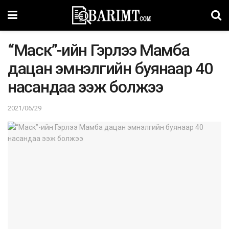
“Маск”-ийн Гэрлээ Мамба
дацан эмнэлгийн буянаар 40
насандаа ээж болжээ
2021/06/29