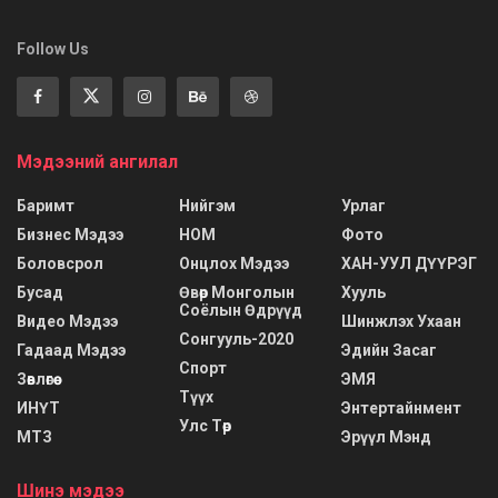
Follow Us
Мэдээний ангилал
Баримт
Нийгэм
Урлаг
Бизнес Мэдээ
НОМ
Фото
Боловсрол
Онцлох Мэдээ
ХАН-УУЛ ДҮҮРЭГ
Бусад
Өвөр Монголын
Хууль
Соёлын Өдрүүд
Видео Мэдээ
Шинжлэх Ухаан
Сонгууль-2020
Гадаад Мэдээ
Эдийн Засаг
Спорт
Зөвлөгөө
ЭМЯ
Түүх
ИНҮТ
Энтертайнмент
Улс Төр
МТЗ
Эрүүл Мэнд
Шинэ мэдээ