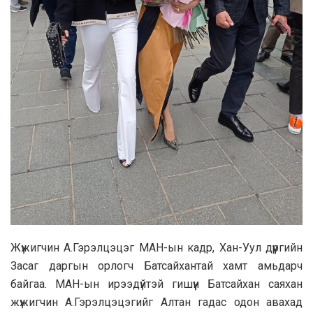
Жүжигчин А.Гэрэлцэцэг МАН-ын кадр, Хан-Уул дүүргийн
Засаг даргын орлогч Батсайхантай хамт амьдарч
байгаа. МАН-ын ирээдүйтэй гишүүн Батсайхан саяхан
жүжигчин А.Гэрэлцэцэгийг Алтан гадас одон авахад