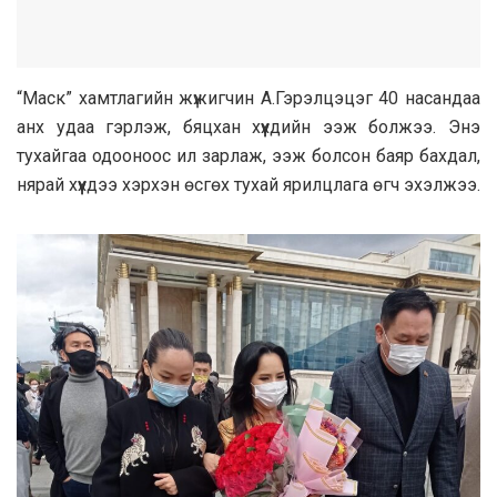
“Маск” хамтлагийн жүжигчин А.Гэрэлцэцэг 40 насандаа
анх удаа гэрлэж, бяцхан хүүхдийн ээж болжээ. Энэ
тухайгаа одооноос ил зарлаж, ээж болсон баяр бахдал,
нярай хүүхдээ хэрхэн өсгөх тухай ярилцлага өгч эхэлжээ.