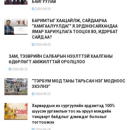
БАЙГУУЛАВ
2026-06-30
БАРИМТЫГ ХААЦАЙЛЖ, САЙДААРАА
“ХАМГААЛУУЛДАГ” Я.ЭРДЭНЭСАЙХАНДАА
ЯМАР ХАРИУЦЛАГА ТООЦОХ ВЭ, ИДЭРБАТ
САЙД АА?
2026-06-25
ЗАМ, ТЭЭВРИЙН САЛБАРЫН НЭЭЛТТЭЙ ХААЛГАНЫ
ӨДӨРЛӨГТ АМЖИЛТТАЙ ОРОЛЦЛОО
2026-06-12
“ТЭРБУМ МОД ТАНЫ ТАРЬСАН НЭГ МОДНООС
ЭХЭЛНЭ”
2026-05-22
Харвардын их сургуулийн эрдэмтэд 100%
шүүсэн ургамлын тос нь эрүүл мэндийн
тэнцвэрт байдлыг дэмждэг болохыг
тогтоожээ
2026-05-06