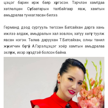
цэцэг барин ирж баяр хүргэсэн. Тэрчлэн хамтдаа
хөтлөлцөн Сүхбаатарын талбайгаар явж, хамтын
амьдралаа тунхагласан билээ.
Германд дээд сургууль төгссөн Батсайхан дарга хань
ижлээ алдаж, амьдралын хал зовлон, хатуу хөтүүг туулж
явсан нэгэн. Төлөв даруухан Т.Батсайхан, олны танил
жүжигчин бүсгүй А.Гэрэлцэцэг хоёр хамтын амьдралаа
эхлүүлж, ихэр хүүхэдтэй болсон байна.