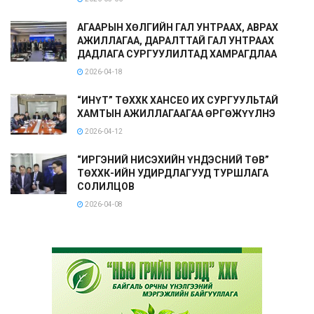
АГААРЫН ХӨЛГИЙН ГАЛ УНТРААХ, АВРАХ
АЖИЛЛАГАА, ДАРАЛТТАЙ ГАЛ УНТРААХ
ДАДЛАГА СУРГУУЛИЛТАД ХАМРАГДЛАА
2026-04-18
“ИНҮТ” ТӨХХК ХАНСЕО ИХ СУРГУУЛЬТАЙ
ХАМТЫН АЖИЛЛАГААГАА ӨРГӨЖҮҮЛНЭ
2026-04-12
“ИРГЭНИЙ НИСЭХИЙН ҮНДЭСНИЙ ТӨВ”
ТӨХХК-ИЙН УДИРДЛАГУУД ТУРШЛАГА
СОЛИЛЦОВ
2026-04-08