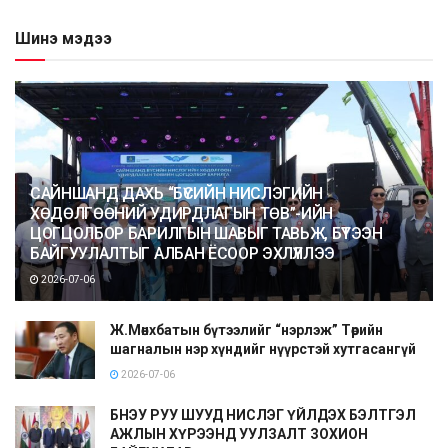
Шинэ мэдээ
САЙНШАНД ДАХЬ “БҮСИЙН НИСЛЭГИЙН
ХӨДӨЛГӨӨНИЙ УДИРДЛАГЫН ТӨВ”-ИЙН
ЦОГЦОЛБОР БАРИЛГЫН ШАВЫГ ТАВЬЖ, БҮТЭЭН
БАЙГУУЛАЛТЫГ АЛБАН ЁСООР ЭХЛҮҮЛЛЭЭ
2026-07-06
Ж.Мөнхбатын бүтээлийг “нэрлэж” Төрийн
шагналын нэр хүндийг нүүрстэй хутгасангүй
2026-07-06
БНЭУ РУУ ШУУД НИСЛЭГ ҮЙЛДЭХ БЭЛТГЭЛ
АЖЛЫН ХҮРЭЭНД УУЛЗАЛТ ЗОХИОН