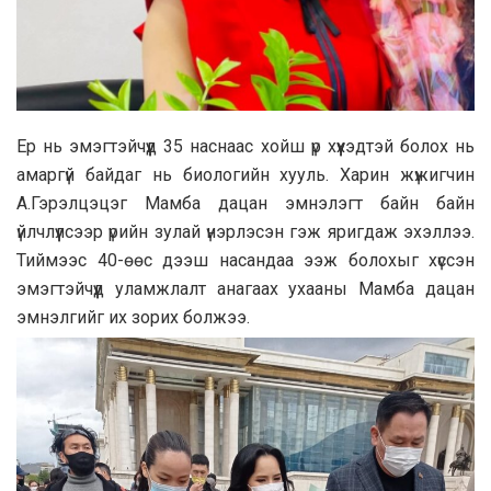
Ер нь эмэгтэйчүүд 35 наснаас хойш үр хүүхэдтэй болох нь
амаргүй байдаг нь биологийн хууль. Харин жүжигчин
А.Гэрэлцэцэг Мамба дацан эмнэлэгт байн байн
үйлчлүүлсээр үрийн зулай үнэрлэсэн гэж яригдаж эхэллээ.
Тиймээс 40-өөс дээш насандаа ээж болохыг хүссэн
эмэгтэйчүүд уламжлалт анагаах ухааны Мамба дацан
эмнэлгийг их зорих болжээ.