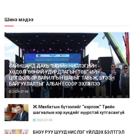
Шинэ мэдээ
САЙНШАНД ДАХЬ “БҮСИЙН НИСЛЭГИЙН
ХӨДӨЛГӨӨНИЙ УДИРДЛАГЫН ТӨВ”-ИЙН
ЦОГЦОЛБОР БАРИЛГЫН ШАВЫГ ТАВЬЖ, БҮТЭЭН
БАЙГУУЛАЛТЫГ АЛБАН ЁСООР ЭХЛҮҮЛЛЭЭ
2026-07-06
Ж.Мөнхбатын бүтээлийг “нэрлэж” Төрийн
шагналын нэр хүндийг нүүрстэй хутгасангүй
2026-07-06
БНЭУ РУУ ШУУД НИСЛЭГ ҮЙЛДЭХ БЭЛТГЭЛ