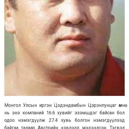
Монгол Улсын иргэн Цэдэндамбын Цэрэнпунцаг өмнө
нь энэ компаний 16.6 хувийг эзэмшдэг байсан бол
одоо нэмэгдүүлж 27.4 хувь болгон нэмэгдүүлээд
байгаа талаар Австрийн хэвлэлд мэдээлсэн. Тэгвэл