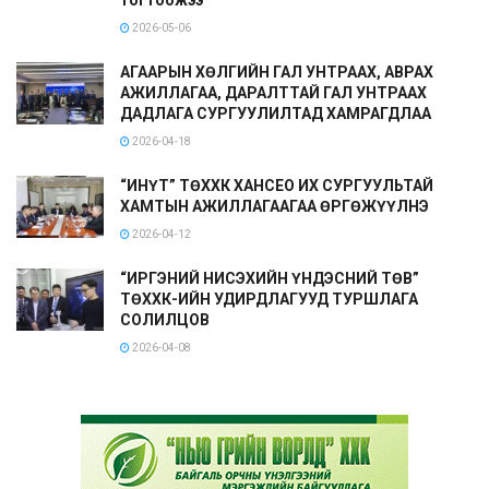
2026-05-06
АГААРЫН ХӨЛГИЙН ГАЛ УНТРААХ, АВРАХ
АЖИЛЛАГАА, ДАРАЛТТАЙ ГАЛ УНТРААХ
ДАДЛАГА СУРГУУЛИЛТАД ХАМРАГДЛАА
2026-04-18
“ИНҮТ” ТӨХХК ХАНСЕО ИХ СУРГУУЛЬТАЙ
ХАМТЫН АЖИЛЛАГААГАА ӨРГӨЖҮҮЛНЭ
2026-04-12
“ИРГЭНИЙ НИСЭХИЙН ҮНДЭСНИЙ ТӨВ”
ТӨХХК-ИЙН УДИРДЛАГУУД ТУРШЛАГА
СОЛИЛЦОВ
2026-04-08