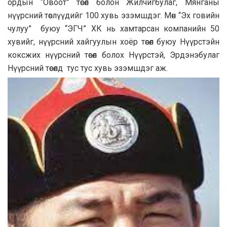
ордын “Овоот” төсөл болон Жилчигбулаг, Мянганы
нүүрсний төслүүдийг 100 хувь эзэмшдэг. Мөн “Эх говийн
чулуу” буюу “ЭГЧ” ХК нь хамтарсан компанийн 50
хувийг, нүүрсний хайгуулын хоёр төсөл буюу Нүүрстэйн
коксжих нүүрсний төсөл болох Нүүрстэй, Эрдэнэбулаг
Нүүрсний төсөлд тус тус хувь эзэмшдэг аж.