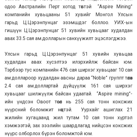
одоо Австралийн Перт хотод төвтэй “Aspire Mining”
компанийн хувьцааны 51 хувийг Монгол Улсын
гарьд Ц.Цэрэнпунцаг эзэмшдэг боллоо. УИХ-ын
гишүүн Ц.Цэрэнпунцаг 51 хувийн хувьцааг худалдан
авах 33.5 сая ам.долларын санхүүжилт эцэслэгджээ.
Улсын гарьд Ц.Цэрэнпунцаг 51 хувийн хувьцаа
худалдан авах хүсэлтээ илэрхийлж байсан юм.
Тэрбээр тус компанийн 476 сая ширхэг хувьцааг 10 сая
ам.доллароор худалдан авсны дараа “Noble” группт төлөх
2.4 сая ам.доллартай дүйцүүлж 161 сая ширхэг
хувьцааг шилжүүлж байсан удаатай. “Aspire mining”-
ийн үндсэн Овоот төсөл нь 255 сая тонн коксжих
нүүрсний боломжит нөөцтэй. Уурхайг ашиглах 21
жилийн хугацаанд жил тутам 10 сая тонн хүртэл
хэмжээтэй, зах зээлийн шаардлагад нийцсэн коксжих
нүүрс олборлох бүрэн боломжтой юм.