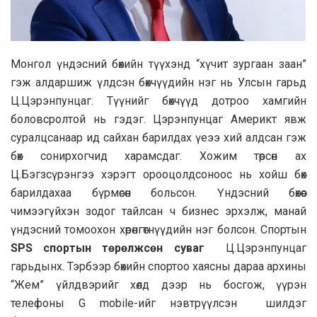
Монгол үндэсний бөхийн түүхэнд “хүчит зургаан заан”
гэж алдаршиж үлдсэн бөхчүүдийн нэг нь Улсын гарьд
Ц.Цэрэнпунцаг. Түүнийг бөхчүүд дотроо хамгийн
боловсролтой нь гэдэг. Цэрэнпунцаг Америкт явж
суралцсанаар ид сайхан барилдах үеээ хий алдсан гэж
бөх сонирхогчид харамсдаг. Хожим төрсөн ах
Ц.Бэгзсүрэнгээ хэрэгт орооцолдсоноос нь хойш бөх
барилдахаа бүрмөсөн больсон. Үндэсний бөхөөс
чимээгүйхэн зодог тайлсан ч бизнес эрхэлж, манай
үндэсний томоохон хөрөнгөтнүүдийн нэг болсон. Спортын
SPS спортын төрөлжсөн суваг
Ц.Цэрэнпунцаг
гарьдынх. Тэрбээр бөхийн спортоо хаясны дараа архины
“Жем” үйлдвэрийг хөлд дээр нь босгож, үүрэн
телефоны G mobile-ийг нэвтрүүлсэн шилдэг