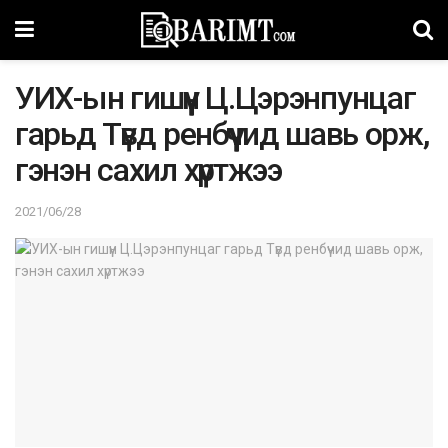
УИХ-ын гишүүн Ц.Цэрэнпунцаг
гарьд Түвд ренбүүчид шавь орж,
гэнэн сахил хүртжээ
2021/06/28