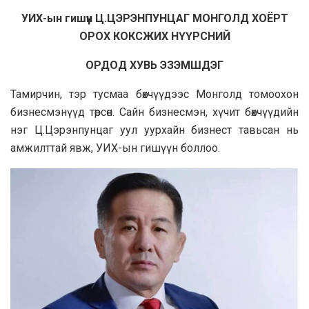
УИХ-ын гишүүн Ц.ЦЭРЭНПУНЦАГ МОНГОЛД ХОЁРТ
ОРОХ КОКСЖИХ НҮҮРСНИЙ
ОРДОД ХУВЬ ЭЗЭМШДЭГ
Тамирчин, тэр тусмаа бөхчүүдээс Монголд томоохон
бизнесмэнүүд төрсөн. Сайн бизнесмэн, хүчит бөхчүүдийн
нэг Ц.Цэрэнпунцаг уул уурхайн бизнест тавьсан нь
амжилттай явж, УИХ-ын гишүүн боллоо.