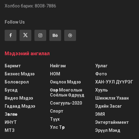
Холбоо барих: 8008-7886
Follow Us
Мэдээний ангилал
Баримт
Нийгэм
Урлаг
Бизнес Мэдээ
НОМ
Фото
Боловсрол
Онцлох Мэдээ
ХАН-УУЛ ДҮҮРЭГ
Бусад
Өвөр Монголын
Хууль
Соёлын Өдрүүд
Видео Мэдээ
Шинжлэх Ухаан
Сонгууль-2020
Гадаад Мэдээ
Эдийн Засаг
Спорт
Зөвлөгөө
ЭМЯ
Түүх
ИНҮТ
Энтертайнмент
Улс Төр
МТЗ
Эрүүл Мэнд