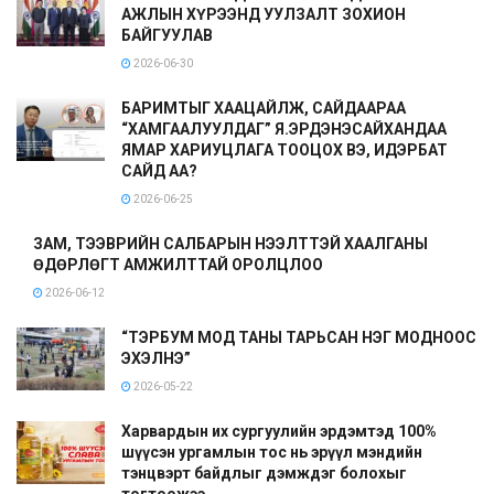
АЖЛЫН ХҮРЭЭНД УУЛЗАЛТ ЗОХИОН
БАЙГУУЛАВ
2026-06-30
БАРИМТЫГ ХААЦАЙЛЖ, САЙДААРАА
“ХАМГААЛУУЛДАГ” Я.ЭРДЭНЭСАЙХАНДАА
ЯМАР ХАРИУЦЛАГА ТООЦОХ ВЭ, ИДЭРБАТ
САЙД АА?
2026-06-25
ЗАМ, ТЭЭВРИЙН САЛБАРЫН НЭЭЛТТЭЙ ХААЛГАНЫ
ӨДӨРЛӨГТ АМЖИЛТТАЙ ОРОЛЦЛОО
2026-06-12
“ТЭРБУМ МОД ТАНЫ ТАРЬСАН НЭГ МОДНООС
ЭХЭЛНЭ”
2026-05-22
Харвардын их сургуулийн эрдэмтэд 100%
шүүсэн ургамлын тос нь эрүүл мэндийн
тэнцвэрт байдлыг дэмждэг болохыг
тогтоожээ