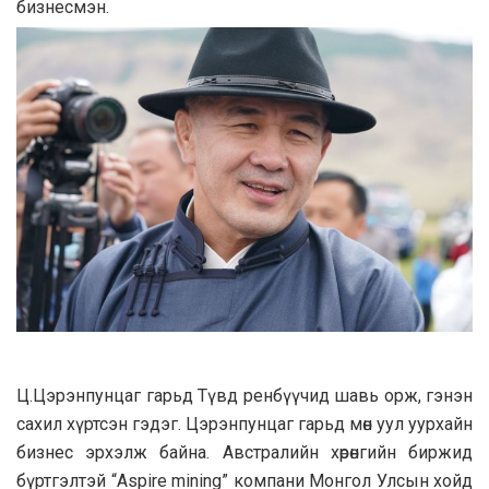
бизнесмэн.
Ц.Цэрэнпунцаг гарьд Түвд ренбүүчид шавь орж, гэнэн
сахил хүртсэн гэдэг. Цэрэнпунцаг гарьд мөн уул уурхайн
бизнес эрхэлж байна. Австралийн хөрөнгийн биржид
бүртгэлтэй “Aspire mining” компани Монгол Улсын хойд