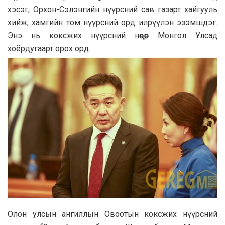
хэсэг, Орхон-Сэлэнгийн нүүрсний сав газарт хайгууль
хийж, хамгийн том нүүрсний орд илрүүлэн эзэмшдэг.
Энэ нь коксжих нүүрсний нөөцөөр Монгол Улсад
хоёрдугаарт орох орд.
Олон улсын ангиллын Овоотын коксжих нүүрсний