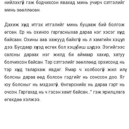
нийлэхгүй гэж бодчихсон явахад минь учирч сэтгэлийг
минь зөөллөсөн.
Дахиж хүнд итгэх итгэлийг минь буцааж бий болгож
өгсөн. Ер нь охиноо гаргасныхаа дараа нэг хэсэг хүнд
байсаан. Охины аав хажууд байхгүй нь л хамгийн хэцүү л
дээ. Бусдаар хүүхэд өсгөх бол хэцүү биш шүү дээ. Ээгийгээс
салсны дараах нэг жилд би аймаар хахир, хатуу
болчихсон байсан. Тэр сэтгэлийг зөөллөөд орхисонд нь
тэр хүнд талархаж явдаг. Ямар ч холбоогүй жил илүү
болсны дараа өөд болсон гэдгийг нь сонссон доо. Яг
юу болсныг нь мэдэхгүй. Өнгөрснийх нь дараа гэрт нь
очсон. Гаргахад нь ч гэсэн хамт байсан…” гэж ярилцлага
өгөхдөө хэлжээ.