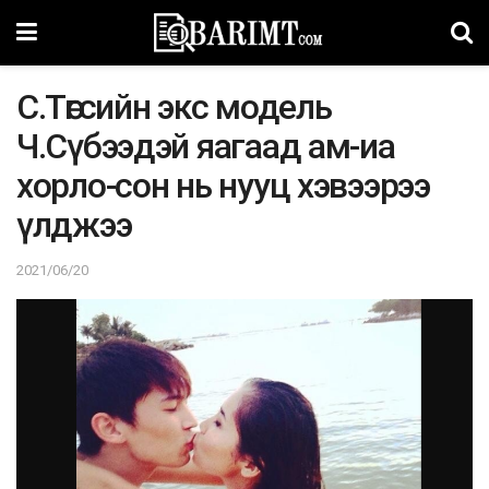
С.Төгсийн экс модель
Ч.Сүбээдэй яагаад ам-иа
хорло-сон нь нууц хэвээрээ
үлджээ
2021/06/20