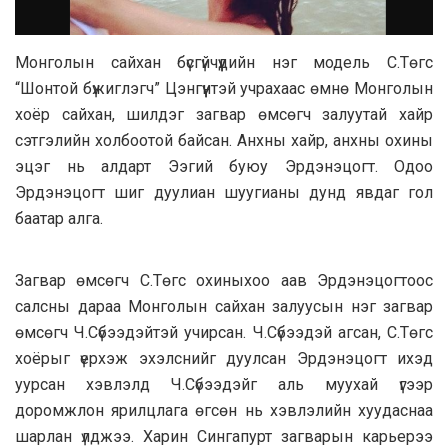
Монголын сайхан бүсгүйчүүдийн нэг модель С.Төгс
“Шонтой бүжиглэгч” Цэнгүүнтэй учрахаас өмнө Монголын
хоёр сайхан, шилдэг загвар өмсөгч залуутай хайр
сэтгэлийн холбоотой байсан. Анхны хайр, анхны охины
эцэг нь алдарт Ээгий буюу Эрдэнэцогт. Одоо
Эрдэнэцогт шиг дуулиан шуугианы дунд явдаг гол
баатар алга.
Загвар өмсөгч С.Төгс охиныхоо аав Эрдэнэцогтоос
салсны дараа Монголын сайхан залуусын нэг загвар
өмсөгч Ч.Сүбээдэйтэй учирсан. Ч.Сүбээдэй агсан, С.Төгс
хоёрыг үерхэж эхэлснийг дуулсан Эрдэнэцогт ихэд
уурсан хэвлэлд Ч.Сүбээдэйг аль муухай үгээр
доромжлон ярилцлага өгсөн нь хэвлэлийн хуудаснаа
шарлан үлджээ. Харин Сингапурт загварын карьерээ