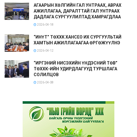
АГААРЫН ХӨЛГИЙН ГАЛ УНТРААХ, АВРАХ
АЖИЛЛАГАА, ДАРАЛТТАЙ ГАЛ УНТРААХ
ДАДЛАГА СУРГУУЛИЛТАД ХАМРАГДЛАА
2026-04-18
“ИНҮТ” ТӨХХК ХАНСЕО ИХ СУРГУУЛЬТАЙ
ХАМТЫН АЖИЛЛАГААГАА ӨРГӨЖҮҮЛНЭ
2026-04-12
“ИРГЭНИЙ НИСЭХИЙН ҮНДЭСНИЙ ТӨВ”
ТӨХХК-ИЙН УДИРДЛАГУУД ТУРШЛАГА
СОЛИЛЦОВ
2026-04-08