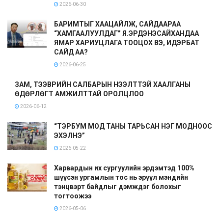
2026-06-30
БАРИМТЫГ ХААЦАЙЛЖ, САЙДААРАА
“ХАМГААЛУУЛДАГ” Я.ЭРДЭНЭСАЙХАНДАА
ЯМАР ХАРИУЦЛАГА ТООЦОХ ВЭ, ИДЭРБАТ
САЙД АА?
2026-06-25
ЗАМ, ТЭЭВРИЙН САЛБАРЫН НЭЭЛТТЭЙ ХААЛГАНЫ
ӨДӨРЛӨГТ АМЖИЛТТАЙ ОРОЛЦЛОО
2026-06-12
“ТЭРБУМ МОД ТАНЫ ТАРЬСАН НЭГ МОДНООС
ЭХЭЛНЭ”
2026-05-22
Харвардын их сургуулийн эрдэмтэд 100%
шүүсэн ургамлын тос нь эрүүл мэндийн
тэнцвэрт байдлыг дэмждэг болохыг
тогтоожээ
2026-05-06