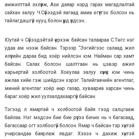
амжилттай эхлүүлж, Ази даяар нэрд гарах магадлалтай
сайхан залуу Ч.Сүбээдэй яагаад амиа егүүтгэх болсон нь
тайлагдашгүй нууц болон үүрд үлдсэн…
Юутай ч Сүбээдэйтэй үерхэж байсан талаараа С.Төгс нэг
удаа ам нээж байсан. Тэрээр “Ээгийгээс салаад жил
илүүгийн дараа бид хоёр нийлсэн юм. Найман сар хамт
байсан. Салах болсон шалтгаан нь цэвэр ажил
карьертай холбоотой. Хоёулаа залуу хүмүүс юм чинь
ажлаа хийе гэж шийдсэн хэрэг. Талийгаачийн агентлаг,
миний агентлаг хоёр өөр газар, хуваариа харсан чинь
бараг хоёр жил уулзалдахааргүй байсан.
Тэгээд л ямартай ч холбоотой байя гээд салцгааж
байлаа. Нэг мэдсэн бие бие рүүгээ бичих нь ч багасаад,
багассаар огт холбоогүй болсон. Ямар ч байсан тэр хүнтэй
учирсандаа баярлаж явдаг. Хэзээ ч дахиж хүнтэй