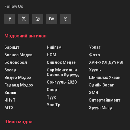
Follow Us
Мэдээний ангилал
Баримт
Нийгэм
Урлаг
Бизнес Мэдээ
НОМ
Фото
Боловсрол
Онцлох Мэдээ
ХАН-УУЛ ДҮҮРЭГ
Бусад
Өвөр Монголын
Хууль
Соёлын Өдрүүд
Видео Мэдээ
Шинжлэх Ухаан
Сонгууль-2020
Гадаад Мэдээ
Эдийн Засаг
Спорт
Зөвлөгөө
ЭМЯ
Түүх
ИНҮТ
Энтертайнмент
Улс Төр
МТЗ
Эрүүл Мэнд
Шинэ мэдээ