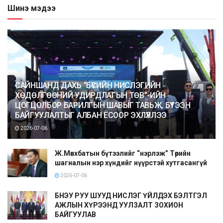
Шинэ мэдээ
САЙНШАНД ДАХЬ “БҮСИЙН НИСЛЭГИЙН
ХӨДӨЛГӨӨНИЙ УДИРДЛАГЫН ТӨВ”-ИЙН
ЦОГЦОЛБОР БАРИЛГЫН ШАВЫГ ТАВЬЖ, БҮТЭЭН
БАЙГУУЛАЛТЫГ АЛБАН ЁСООР ЭХЛҮҮЛЛЭЭ
2026-07-06
Ж.Мөнхбатын бүтээлийг “нэрлэж” Төрийн
шагналын нэр хүндийг нүүрстэй хутгасангүй
2026-07-06
БНЭУ РУУ ШУУД НИСЛЭГ ҮЙЛДЭХ БЭЛТГЭЛ
АЖЛЫН ХҮРЭЭНД УУЛЗАЛТ ЗОХИОН
БАЙГУУЛАВ