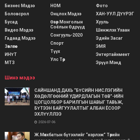
Бизнес Мэдээ
НОМ
Фото
Боловсрол
Онцлох Мэдээ
ХАН-УУЛ ДҮҮРЭГ
Бусад
Өвөр Монголын
Хууль
Соёлын Өдрүүд
Видео Мэдээ
Шинжлэх Ухаан
Сонгууль-2020
Гадаад Мэдээ
Эдийн Засаг
Спорт
Зөвлөгөө
ЭМЯ
Түүх
ИНҮТ
Энтертайнмент
Улс Төр
МТЗ
Эрүүл Мэнд
Шинэ мэдээ
САЙНШАНД ДАХЬ “БҮСИЙН НИСЛЭГИЙН
ХӨДӨЛГӨӨНИЙ УДИРДЛАГЫН ТӨВ”-ИЙН
ЦОГЦОЛБОР БАРИЛГЫН ШАВЫГ ТАВЬЖ,
БҮТЭЭН БАЙГУУЛАЛТЫГ АЛБАН ЁСООР
ЭХЛҮҮЛЛЭЭ
2026-07-06
Ж.Мөнхбатын бүтээлийг “нэрлэж” Төрийн