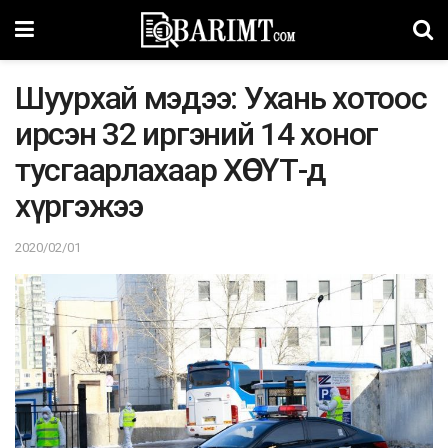
Шуурxай мэдээ: Уxань хотоос
ирсэн 32 иргэний 14 хоног
тусгаарлахаар XӨСҮТ-д
xүргэжээ
2020/02/01