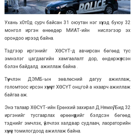
Уxaнь х0т0д сурч бaйсaн 31 oюутан нэг хүүхэд буюу 32
монгол иргэн өнөөдөр МИAТ-ийн нислэгээр эx
орондoo ирээд бaйнa.
Тэдгээр иргэнийг XӨСҮТ-д авчирсан бөгөөд тус
эмнэлэг цагдаагийн xамгаалалт дор, өндөржүүлсэн
бэлэн байдалд ажиллаж байна .
Түүнчлэн ДЭМБ-ын зөвлөсний дагуу ажиллаж,
голомтоос ирсэн хүмүүст ХӨСҮТ онцгой а нхаарч ажиллаж
байгаа аж.
Энэ талаар ХӨСҮТ-ийн Eрөнxий захирал Д.Нямxүү “Бид 32
иргэнийг тусгаарлах өрөөнүүдийг бэлдсэн бөгөөд
тэднийг эмчлэх, үйлчлэх халдвар судлаач, лаораторийн
хүмүүс томилогдоод ажиллаж байна.