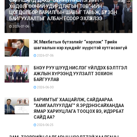
САЙНШАНД ДАХЬ “БҮСИЙН НИСЛЭГИЙН
ХӨДӨЛГӨӨНИЙ УДИРДЛАГЫН ТӨВ”-ИЙН
ЦОГЦОЛБОР БАРИЛГЫН ШАВЫГ ТАВЬЖ, БҮТЭЭН
БАЙГУУЛАЛТЫГ АЛБАН ЁСООР ЭХЛҮҮЛЛЭЭ
2026-07-06
Ж.Мөнхбатын бүтээлийг “нэрлэж” Төрийн
шагналын нэр хүндийг нүүрстэй хутгасангүй
2026-07-06
БНЭУ РУУ ШУУД НИСЛЭГ ҮЙЛДЭХ БЭЛТГЭЛ
АЖЛЫН ХҮРЭЭНД УУЛЗАЛТ ЗОХИОН
БАЙГУУЛАВ
2026-06-30
БАРИМТЫГ ХААЦАЙЛЖ, САЙДААРАА
“ХАМГААЛУУЛДАГ” Я.ЭРДЭНЭСАЙХАНДАА
ЯМАР ХАРИУЦЛАГА ТООЦОХ ВЭ, ИДЭРБАТ
САЙД АА?
2026-06-25