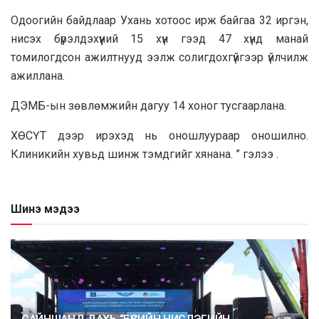
Одоогийн байдлаар Ухань хотоос ирж байгаа 32 иргэн,
нисэх бүрэлдэхүүний 15 хүн гээд 47 хүнд манай
томилогдсон ажилтнууд ээлж солигдохгүйгээр үйлчилж
ажиллана.
ДЭМБ-ын зөвлөмжийн дагуу 14 хоног тусгаарлана.
XӨСҮТ дээр ирэхэд нь оношлуураар оношилно.
Клиникийн хувьд шинж тэмдгийг хянaнa. ” гэлээ .
Шинэ мэдээ