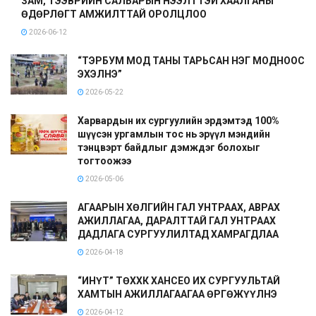
ЗАМ, ТЭЭВРИЙН САЛБАРЫН НЭЭЛТТЭЙ ХААЛГАНЫ
ӨДӨРЛӨГТ АМЖИЛТТАЙ ОРОЛЦЛОО
2026-06-12
“ТЭРБУМ МОД ТАНЫ ТАРЬСАН НЭГ МОДНООС
ЭХЭЛНЭ”
2026-05-22
Харвардын их сургуулийн эрдэмтэд 100%
шүүсэн ургамлын тос нь эрүүл мэндийн
тэнцвэрт байдлыг дэмждэг болохыг
тогтоожээ
2026-05-06
АГААРЫН ХӨЛГИЙН ГАЛ УНТРААХ, АВРАХ
АЖИЛЛАГАА, ДАРАЛТТАЙ ГАЛ УНТРААХ
ДАДЛАГА СУРГУУЛИЛТАД ХАМРАГДЛАА
2026-04-18
“ИНҮТ” ТӨХХК ХАНСЕО ИХ СУРГУУЛЬТАЙ
ХАМТЫН АЖИЛЛАГААГАА ӨРГӨЖҮҮЛНЭ
2026-04-12