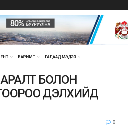
МЕНТ
БАРИМТ
ГАДААД МЭДЭЭ
БАРАЛТ БОЛОН
ГООРОО ДЭЛХИЙД
0