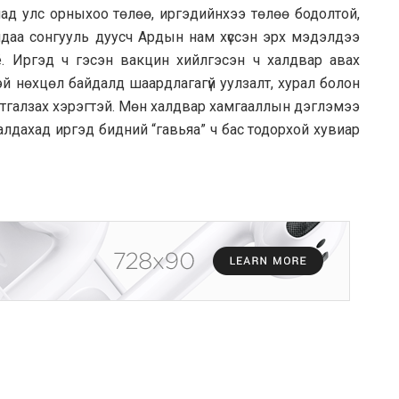
иад улс орныхоо төлөө, иргэдийнхээ төлөө бодолтой,
ашдаа сонгууль дуусч Ардын нам хүссэн эрх мэдэлдээ
ё. Иргэд ч гэсэн вакцин хийлгэсэн ч халдвар авах
эй нөхцөл байдалд шаардлагагүй уулзалт, хурал болон
татгалзах хэрэгтэй. Мөн халдвар хамгааллын дэглэмээ
алдахад иргэд бидний “гавьяа” ч бас тодорхой хувиар