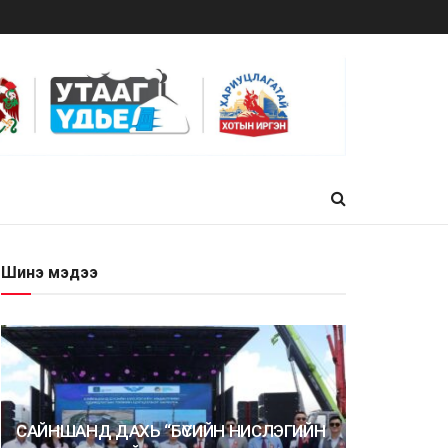
Шинэ мэдээ
САЙНШАНД ДАХЬ “БҮСИЙН НИСЛЭГИЙН