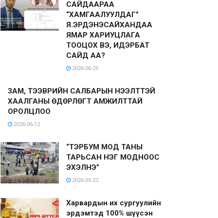
САЙДААРАА
“ХАМГААЛУУЛДАГ”
Я.ЭРДЭНЭСАЙХАНДАА
ЯМАР ХАРИУЦЛАГА
ТООЦОХ ВЭ, ИДЭРБАТ
САЙД АА?
2026-06-25
ЗАМ, ТЭЭВРИЙН САЛБАРЫН НЭЭЛТТЭЙ
ХААЛГАНЫ ӨДӨРЛӨГТ АМЖИЛТТАЙ
ОРОЛЦЛОО
2026-06-12
“ТЭРБУМ МОД ТАНЫ
ТАРЬСАН НЭГ МОДНООС
ЭХЭЛНЭ”
2026-05-22
Харвардын их сургуулийн
эрдэмтэд 100% шүүсэн