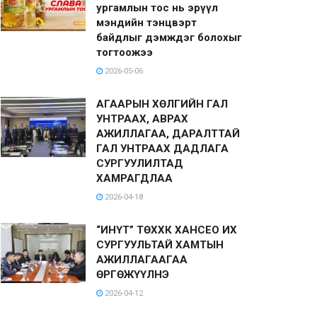
ургамлын тос нь эрүүл
мэндийн тэнцвэрт
байдлыг дэмждэг болохыг
тогтоожээ
2026-05-06
АГААРЫН ХӨЛГИЙН ГАЛ
УНТРААХ, АВРАХ
АЖИЛЛАГАА, ДАРАЛТТАЙ
ГАЛ УНТРААХ ДАДЛАГА
СУРГУУЛИЛТАД
ХАМРАГДЛАА
2026-04-18
“ИНҮТ” ТӨХХК ХАНСЕО ИХ
СУРГУУЛЬТАЙ ХАМТЫН
АЖИЛЛАГААГАА
ӨРГӨЖҮҮЛНЭ
2026-04-12