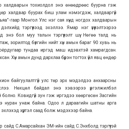
зар халдварын тохиолдол энэ өнөөдрөөс буурна гэж
өр халдвар буурах биш улам нэмэгдэж, халдваргүй
авьяа”-гаар Монгол Улс нэг сая хүнд ногдох халдварын
лхийд тэргүүлээд эхэллээ. Ямар нэг үзүүлэлтээрээ
эд энэ бол муу талын тэргүүлэлт шүү. Нөгөө талд нь
аж, зорилтод бүлгийн нийт хүн амын бараг 90 хувь нь
оёрдугаар тундаа иргэд маш идэвхтэй хамрагдсан.
ан. Хүн амын дунд дархлаа бүрэн тогтох үйл явц өндөр
 зохион байгуулалтгүй улс төр эрх мэдэлдээ анхаарсны
хлээ. Нөхцөл байдал энэ хэвээрээ үргэлжилбэл
й болно. Ковидгүй зун гэж иргэдээ хөөргөсөн Засгийн
ээ нуран унаж байна. Одоо л дараагийн шатны арга
 эхлэхэд хүртэл саад болж мэдэхээр байна.
 сайд С.Амарсайхан ЭМ-ийн сайд С.Энхболд тэргүүтэй