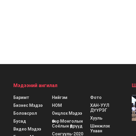
Мэдээний ангилал
Ш
Баримт
Нийгэм
Фото
Бизнес Мэдээ
НОМ
ХАН-УУЛ
ДҮҮРЭГ
Боловсрол
Онцлох Мэдээ
Хууль
Бусад
Өвөр Монголын
Соёлын Өдрүүд
Шинжлэх
Видео Мэдээ
Ухаан
Сонгууль-2020