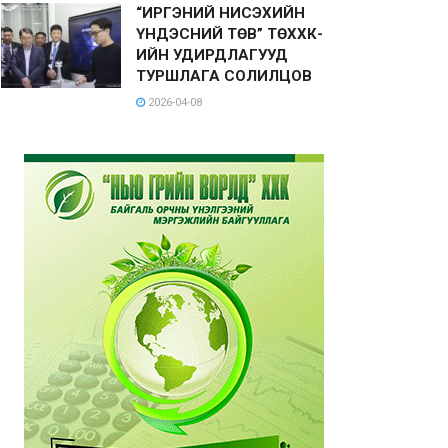
“ИРГЭНИЙ НИСЭХИЙН
ҮНДЭСНИЙ ТӨВ” ТӨХХК-
ИЙН УДИРДЛАГУУД
ТУРШЛАГА СОЛИЛЦОВ
2026-04-08