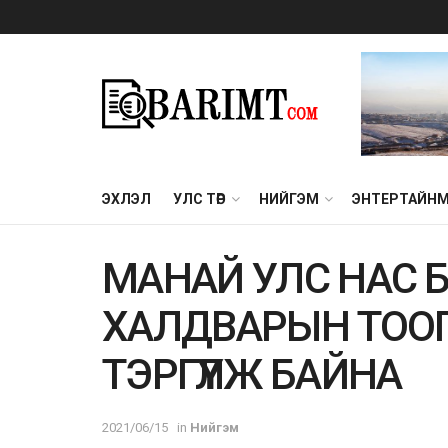
ЭХЛЭЛ
УЛС ТӨР
НИЙГЭМ
ЭНТЕРТАЙН
МАНАЙ УЛС НАС 
ХАЛДВАРЫН ТОО
ТЭРГҮҮЛЖ БАЙНА
2021/06/15
in
Нийгэм