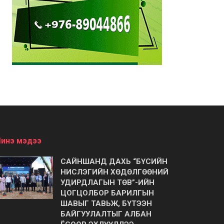
инэ мэдээ
САЙНШАНД ДАХЬ “БҮСИЙН
НИСЛЭГИЙН ХӨДӨЛГӨӨНИЙ
УДИРДЛАГЫН ТӨВ”-ИЙН
ЦОГЦОЛБОР БАРИЛГЫН
ШАВЫГ ТАВЬЖ, БҮТЭЭН
БАЙГУУЛАЛТЫГ АЛБАН