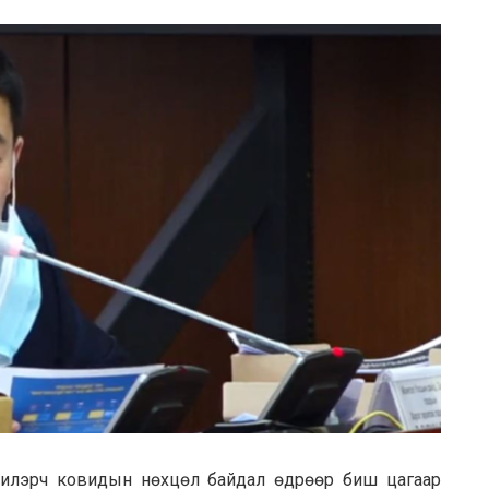
л илэрч ковидын нөхцөл байдал өдрөөр биш цагаар