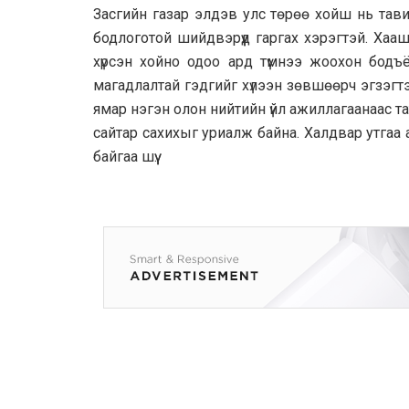
Засгийн газар элдэв улс төрөө хойш нь тав
бодлоготой шийдвэрүүд гаргах хэрэгтэй. Ха
хүрсэн хойно одоо ард түмнээ жоохон бодъ
магадлалтай гэдгийг хүлээн зөвшөөрч эгзэгт
ямар нэгэн олон нийтийн үйл ажиллагаанаас 
сайтар сахихыг уриалж байна. Халдвар утгаа 
байгаа шүү.