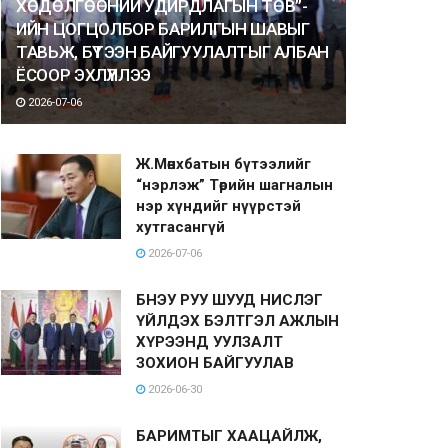
ХӨДӨЛГӨӨНИЙ УДИРДЛАГЫН ТӨВ”-
ИЙН ЦОГЦОЛБОР БАРИЛГЫН ШАВЫГ
ТАВЬЖ, БҮТЭЭН БАЙГУУЛАЛТЫГ АЛБАН
ЁСООР ЭХЛҮҮЛЛЭЭ
2026-07-06
Ж.Мөнхбатын бүтээлийг
“нэрлэж” Төрийн шагналын
нэр хүндийг нүүрстэй
хутгасангүй
2026-07-06
БНЭУ РУУ ШУУД НИСЛЭГ
ҮЙЛДЭХ БЭЛТГЭЛ АЖЛЫН
ХҮРЭЭНД УУЛЗАЛТ
ЗОХИОН БАЙГУУЛАВ
2026-06-30
БАРИМТЫГ ХААЦАЙЛЖ,