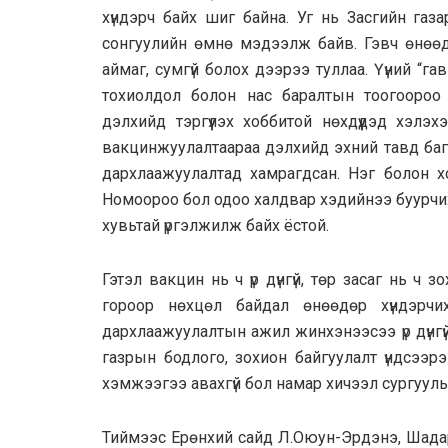
хүндэрч байх шиг байна. Уг нь Засгийн га
сонгуулийн өмнө мэдээлж байв. Гэвч өнөөд
аймаг, сумгүй болох дээрээ туллаа. Үүний “г
тохиолдол болон нас баралтын тоогоороо дэ
дэлхийд тэргүүлэх хоббитой нөхдүүдэд хэлэх
вакцинжуулалтаараа дэлхийд эхний тавд багт
дархлаажуулалтад хамрагдсан. Нэг болон х
Номоороо бол одоо халдвар хэдийнээ буурчихс
хувьтай үргэлжилж байх ёстой.
Гэтэл вакцин нь ч үр дүнгүй, төр засаг нь ч
гороор нөхцөл байдал өнөөдөр хүндэрчи
дархлаажуулалтын ажил жинхэнээсээ үр дүнгү
газрын бодлого, зохион байгуулалт үндсээр
хэмжээгээ авахгүй бол намар хичээл сургууль
Тиймээс Ерөнхий сайд Л.Оюун-Эрдэнэ, Шадар