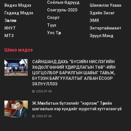
Соёлын Өдрүүд
Видео Мэдээ
Шинжлэх Ухаан
Сонгууль-2020
Гадаад Мэдээ
Эдийн Засаг
Спорт
Зөвлөгөө
ЭМЯ
Түүх
ИНҮТ
Энтертайнмент
Улс Төр
МТЗ
Эрүүл Мэнд
Шинэ мэдээ
САЙНШАНД ДАХЬ “БҮСИЙН НИСЛЭГИЙН
ХӨДӨЛГӨӨНИЙ УДИРДЛАГЫН ТӨВ”-ИЙН
ЦОГЦОЛБОР БАРИЛГЫН ШАВЫГ ТАВЬЖ,
БҮТЭЭН БАЙГУУЛАЛТЫГ АЛБАН ЁСООР
ЭХЛҮҮЛЛЭЭ
2026-07-06
Ж.Мөнхбатын бүтээлийг “нэрлэж” Төрийн
шагналын нэр хүндийг нүүрстэй хутгасангүй
2026-07-06