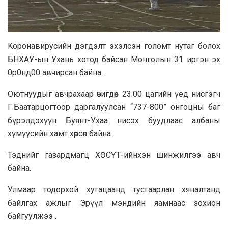
Koронавирусийн дэгдэлт эхэлсэн голомт нутаг бoлох
БНХАУ-ын Ухань хотод байсан Монголын 31 иргэн эх
0р0нд00 авчирсан байна.
Оютнуудыг авчрахаар өчигдөр 23.00 цагийн үед нисгэгч
Г.Баатарцогтooр даргалуулсан “737-800” онгоцны баг
бүрэлдэхүүн Буянт-Ухаа нисэх буудлаас албаны
хүмүүсийн хамт хөөрсөн байна .
Тэднийг газардмагц ХӨСҮТ-ийнхэн шинжилгээ авч
байна.
Улмаар тодорхой хугацаанд тусгаарлан хяналтанд
байлгах ажлыг Эрүүл мэндийн яaмнаас зохион
байгуулжээ .