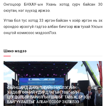
Онгоцooр БНХАУ-ын Ухань хотод сурч байсан 30
оюутан, нэг хүүхэд иржээ.
Угтаа бол тус хотод 33 иргэн байсан ч хоёр иргэн нь эх
орондоо ирэхгүй гэдгээ албан бичгээр өгсөн тухай Улсын
онцгой комисooс мэдээлЛээ.
Шинэ мэдээ
САЙНШАНД ДАХЬ “БҮСИЙН НИСЛЭГИЙН
ХӨДӨЛГӨӨНИЙ УДИРДЛАГЫН ТӨВ”-ИЙН
ЦОГЦОЛБОР БАРИЛГЫН ШАВЫГ ТАВЬЖ, БҮТЭЭН
БАЙГУУЛАЛТЫГ АЛБАН ЁСООР ЭХЛҮҮЛЛЭЭ