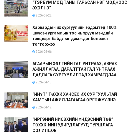
“ТЭРБУМ МОД ТАНЫ ТАРЬСАН НЭГ МОДНООС
ЭХЭЛНЭ”
2026-05-22
Харвардын их сургуулийн эрдэмтэд 100%
шүүсэн ургамлын тос нь эрүүл мэндийн
тэнцвэрт байдлыг дэмждэг болохыг
тогтоожээ
2026-05-06
АГААРЫН ХӨЛГИЙН ГАЛ УНТРААХ, АВРАХ
АЖИЛЛАГАА, ДАРАЛТТАЙ ГАЛ УНТРААХ
ДАДЛАГА СУРГУУЛИЛТАД ХАМРАГДЛАА
2026-04-18
“ИНҮТ” ТӨХХК ХАНСЕО ИХ СУРГУУЛЬТАЙ
ХАМТЫН АЖИЛЛАГААГАА ӨРГӨЖҮҮЛНЭ
2026-04-12
“ИРГЭНИЙ НИСЭХИЙН ҮНДЭСНИЙ ТӨВ”
ТӨХХК-ИЙН УДИРДЛАГУУД ТУРШЛАГА
СОЛИЛЦОВ