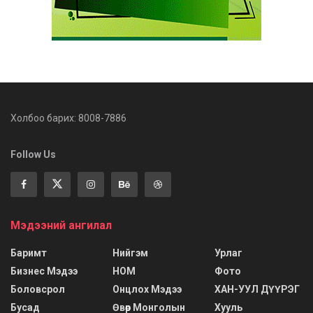
Холбоо барих: 8008-7886
Follow Us
Мэдээний ангилал
Баримт
Нийгэм
Урлаг
Бизнес Мэдээ
НОМ
Фото
Боловсрол
Онцлох Мэдээ
ХАН-УУЛ ДҮҮРЭГ
Бусад
Өвөр Монголын
Хууль