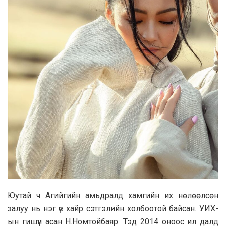
Юутай ч Агийгийн амьдралд хамгийн их нөлөөлсөн
залуу нь нэг үе хайр сэтгэлийн холбоотой байсан. УИХ-
ын гишүүн асан Н.Номтойбаяр. Тэд 2014 оноос ил далд