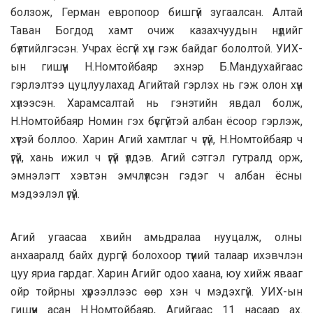
болзож, Герман европоор бишгүй зугаалсан. Алтай
Таван Богдод хамт очиж казахчуудын нүдийг
бүлтийлгэсэн. Учрах ёсгүй хүн гэж байдаг бололтой. УИХ-
ын гишүүн Н.Номтойбаяр эхнэр Б.Мандухайгаас
гэрлэлтээ цуцлуулахад Агийтай гэрлэх нь гэж олон хүн
хүлээсэн. Харамсалтай нь гэнэтийн явдал болж,
Н.Номтойбаяр Номин гэх бүсгүйтэй албан ёсоор гэрлэж,
хүүтэй боллоо. Харин Агий хамтлаг ч үгүй, Н.Номтойбаяр ч
үгүй, хань ижил ч үгүй үлдэв. Агий сэтгэл гутралд орж,
эмнэлэгт хэвтэн эмчлүүлсэн гэдэг ч албан ёсны
мэдээлэл үгүй.
Агий угаасаа хвийн амьдралаа нууцалж, олны
анхааралд байх дургүй болохоор түүний талаар ихэвчлэн
цуу яриа гардаг. Харин Агийг одоо хаана, юу хийж явааг
ойр тойрны хүрээллээс өөр хэн ч мэдэхгүй. УИХ-ын
гишүүн асан Н.Номтойбаяр, Агийгаас 11 насаар ах.