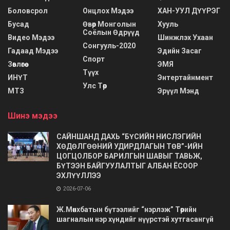
Боловсрол
Онцлох Мэдээ
ХАН-УУЛ ДҮҮРЭГ
Бусад
Өвөр Монголын
Хууль
Соёлын Өдрүүд
Видео Мэдээ
Шинжлэх Ухаан
Сонгууль-2020
Гадаад Мэдээ
Эдийн Засаг
Спорт
Зөвлөгөө
ЭМЯ
Түүх
ИНҮТ
Энтертайнмент
Улс Төр
МТЗ
Эрүүл Мэнд
Шинэ мэдээ
САЙНШАНД ДАХЬ “БҮСИЙН НИСЛЭГИЙН
ХӨДӨЛГӨӨНИЙ УДИРДЛАГЫН ТӨВ”-ИЙН
ЦОГЦОЛБОР БАРИЛГЫН ШАВЫГ ТАВЬЖ,
БҮТЭЭН БАЙГУУЛАЛТЫГ АЛБАН ЁСООР
ЭХЛҮҮЛЛЭЭ
2026-07-06
Ж.Мөнхбатын бүтээлийг “нэрлэж” Төрийн
шагналын нэр хүндийг нүүрстэй хутгасангүй