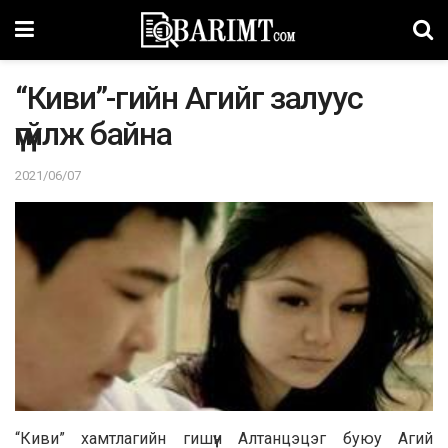
“Киви”-гийн Агийг залуус
үгүйлж байна
2021/06/07
“Киви” хамтлагийн гишүүн Алтанцэцэг буюу Агий