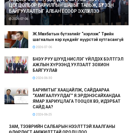
ЦОГЦОЛБОР БАРИЛГЫН ШАВЫГ ТАВЬЖ, БҮТЭЭН
БАЙГУУЛАЛТЫГ АЛБАН ЁСООР ЭХЛҮҮЛЛЭЭ
2026-07-06
Ж.Мөнхбатын бүтээлийг “нэрлэж” Төрийн
шагналын нэр хүндийг нүүрстэй хутгасангүй
2026-07-06
БНЭУ РУУ ШУУД НИСЛЭГ ҮЙЛДЭХ БЭЛТГЭЛ
АЖЛЫН ХҮРЭЭНД УУЛЗАЛТ ЗОХИОН
БАЙГУУЛАВ
2026-06-30
БАРИМТЫГ ХААЦАЙЛЖ, САЙДААРАА
“ХАМГААЛУУЛДАГ” Я.ЭРДЭНЭСАЙХАНДАА
ЯМАР ХАРИУЦЛАГА ТООЦОХ ВЭ, ИДЭРБАТ
САЙД АА?
2026-06-25
ЗАМ, ТЭЭВРИЙН САЛБАРЫН НЭЭЛТТЭЙ ХААЛГАНЫ
ӨДӨРЛӨГТ АМЖИЛТТАЙ ОРОЛЦЛОО