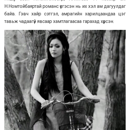
Н.Номтойбаяртай романс үүсгэсэн нь их хэл ам дагуулдаг
байв. Гэвч хайр сэтгэл, амрагийн харилцаандаа цэг
тавьж чадаагүй явсаар хамтлагаасаа гарахад хүрсэн.