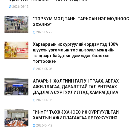
2026-06-12
“ТЭРБУМ МОД ТАНЫ ТАРЬСАН НЭГ МОДНООС
ЭХЭЛНЭ”
2026-05-22
Харвардын их сургуулийн эрдэмтэд 100%
шүүсэн ургамлын тос нь эрүүл мэндийн
тэнцвэрт байдлыг дэмждэг болохыг
тогтоожээ
2026-05-06
АГААРЫН ХӨЛГИЙН ГАЛ УНТРААХ, АВРАХ
АЖИЛЛАГАА, ДАРАЛТТАЙ ГАЛ УНТРААХ
ДАДЛАГА СУРГУУЛИЛТАД ХАМРАГДЛАА
2026-04-18
“ИНҮТ” ТӨХХК ХАНСЕО ИХ СУРГУУЛЬТАЙ
ХАМТЫН АЖИЛЛАГААГАА ӨРГӨЖҮҮЛНЭ
2026-04-12