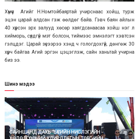
Хүмүүс Агийг Н.Номтойбаяртай учирснаас хойш, турж
эцэн царай алдсан гэж өөлдөг байв. Гэвч баян айлын
40 хүрсэн эрх залууд хөсөр хаягдсанаасаа хойш нэг л
хийморь, сүлдгүй мэт болсон, тиймээс эмнэлэгт хэвтсэн
гэлцдэг. Царай зүсээрээ хэнд ч гологдохгүй, дөнгөж 30
хүрч байгаа Агий эргэн цэцэглэж, сайн ханьтай учирна
биз ээ.
Шинэ мэдээ
САЙНШАНД ДАХЬ “БҮСИЙН НИСЛЭГИЙН
ХӨДӨЛГӨӨНИЙ УДИРДЛАГЫН ТӨВ”-ИЙН