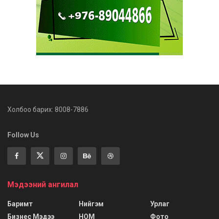
Холбоо барих: 8008-7886
Follow Us
Мэдээний ангилал
Баримт
Нийгэм
Урлаг
Бизнес Мэдээ
НОМ
Фото