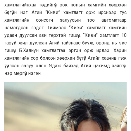
хамтлагийнхаа төдийгүй рок попын хамгийн хөөрхөн
бүсгүйн нэг. Агий “Киви” хамтлагт орж ирснээр тус
хамтлагийн сонсогч залуусын тоо автоматаар
нэмэгдсэн гэдэг. Тиймээс “Киви” хамтлагт хамгийн
удаан дуулсан ази төрхтэй гишүүн. “Киви” хамтлагт 10
гаруй жил дуулсан Агий тайзнаас бууж, оронд нь экс
гишүүн Б.Халиун хамтлагтаа эргэн орж ирлээ. Харин
хамтлагийн сор болсон хөөрхөн бүсгүй Агийг хаачив гэж
үгүйлсэн залуу олон. Ядаж байхад Агий цахимд хаяггүй,
нэр мөргүй нэгэн.