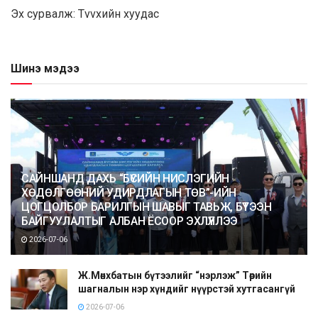
Эх cypвaлж: Тvvxийн xyyдac
Шинэ мэдээ
САЙНШАНД ДАХЬ “БҮСИЙН НИСЛЭГИЙН
ХӨДӨЛГӨӨНИЙ УДИРДЛАГЫН ТӨВ”-ИЙН
ЦОГЦОЛБОР БАРИЛГЫН ШАВЫГ ТАВЬЖ, БҮТЭЭН
БАЙГУУЛАЛТЫГ АЛБАН ЁСООР ЭХЛҮҮЛЛЭЭ
2026-07-06
Ж.Мөнхбатын бүтээлийг “нэрлэж” Төрийн
шагналын нэр хүндийг нүүрстэй хутгасангүй
2026-07-06