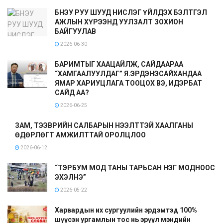
БНЭУ РУУ ШУУД НИСЛЭГ ҮЙЛДЭХ БЭЛТГЭЛ
АЖЛЫН ХҮРЭЭНД УУЛЗАЛТ ЗОХИОН
БАЙГУУЛАВ
2026-06-30
БАРИМТЫГ ХААЦАЙЛЖ, САЙДААРАА
“ХАМГААЛУУЛДАГ” Я.ЭРДЭНЭСАЙХАНДАА
ЯМАР ХАРИУЦЛАГА ТООЦОХ ВЭ, ИДЭРБАТ
САЙД АА?
2026-06-25
ЗАМ, ТЭЭВРИЙН САЛБАРЫН НЭЭЛТТЭЙ ХААЛГАНЫ
ӨДӨРЛӨГТ АМЖИЛТТАЙ ОРОЛЦЛОО
2026-06-12
“ТЭРБУМ МОД ТАНЫ ТАРЬСАН НЭГ МОДНООС
ЭХЭЛНЭ”
2026-05-22
Харвардын их сургуулийн эрдэмтэд 100%
шүүсэн ургамлын тос нь эрүүл мэндийн