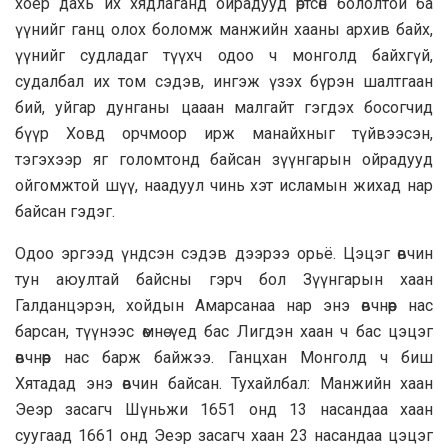
хоёр дахь их хядлаганд ойрадууд өртсөн бололтой ба
үүнийг ганц олох боломж манжийн хааны архив байх,
үүнийг судладаг түүхч одоо ч монголд байхгүй,
судалбал их том сэдэв, ингэж үзэх бүрэн шалтгаан
бий, уйгар дунганы цааан малгайт гэгдэх босогчид
бүүр Ховд орчмоор ирж манайхныг түйвээсэн,
тэгэхээр яг голомтонд байсан зүүнгарын ойрадууд
ойгомжтой шүү, наадуул чинь хэт исламын жиxaд нар
байсан гэдэг.
Одоо эргээд үндсэн сэдэв дээрээ орьё. Цэцэг өвчин
тун аюултай байсны гэрч бол Зүүнгарын хаан
Галданцэрэн, хойдын Амарсанаа нар энэ өвчнөөр нас
барсан, түүнээс өмнө үед бас Лигдэн хаан ч бас цэцэг
өвчнөөр нас барж байжээ. Ганцхан Монголд ч биш
Хятадад энэ өвчин байсан. Тухайлбал: Манжийн хаан
Эеэр засагч Шүньжи 1651 онд 13 насандaa xaaн
суугаад 1661 онд Эеэр засагч хаан 23 нacaндaa цэцэг