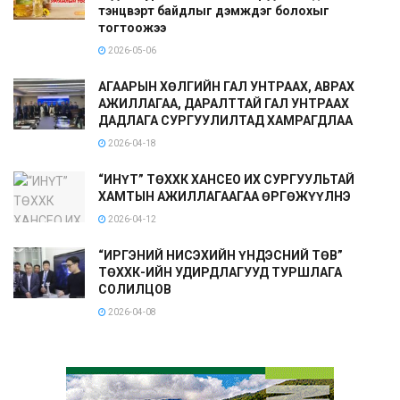
тэнцвэрт байдлыг дэмждэг болохыг
тогтоожээ
2026-05-06
АГААРЫН ХӨЛГИЙН ГАЛ УНТРААХ, АВРАХ
АЖИЛЛАГАА, ДАРАЛТТАЙ ГАЛ УНТРААХ
ДАДЛАГА СУРГУУЛИЛТАД ХАМРАГДЛАА
2026-04-18
“ИНҮТ” ТӨХХК ХАНСЕО ИХ СУРГУУЛЬТАЙ
ХАМТЫН АЖИЛЛАГААГАА ӨРГӨЖҮҮЛНЭ
2026-04-12
“ИРГЭНИЙ НИСЭХИЙН ҮНДЭСНИЙ ТӨВ”
ТӨХХК-ИЙН УДИРДЛАГУУД ТУРШЛАГА
СОЛИЛЦОВ
2026-04-08