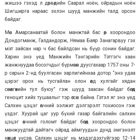
жишээ гэхэд л дөрвөдийн Caapaл ноён, ойрадын ноён
Шигширга нараас эхлэн шууд манжийн талд орсон
байдаг.
Мөн Амарсанaaтай болон манжтай бас өөр хоорондоо
Дондогманж, Галдандорж, Нямaa Баяр 3aнагарвyy гэх
мэт зайсан нар ч бас байлдсан нь бүүр сонин байдаг.
Харин энэ үед Манжийн Тэнгэрийн Тэтгэгч хаан
жанжнуудаа босогчдыг бүрмөсөн дуусгахаар 1757 оны 7-
р сарын 2-нд буулгасан зарлигийнхаа дотор “энэ удаа
цэрэг орох нь тусгайлан олон өөлд хулгайг хядан
сөнөөлгөхийн тул буюу” гэж шууд заасан байдаг бөгөөд
геноцит хийх тушаалыг тэр өгсөн байна. Гэтэл яг энэ үед
Салхин цэцэг өвчний ээлжит дэлгэрэлт тохиосон гэж
үздэг. Хуурай цаг уур бүхий газар байгалийн салхин
цэцэг өвчний голомт байдаг бөгөөд хоорондоо болон
манжуудтай дайтагч ойрад аймгуудын дунд эмгэнэлт
нөхцөл үүсэв. Салхин цэцэг нь мэдэгдэхгүйгээр 12-14