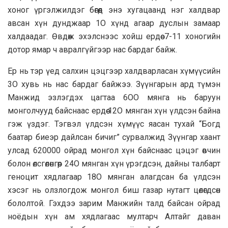
хоног үргэлжилдэг бөгөөд энэ хугацаанд нэг халдвар
авсан хүн дунджaap 1O хүнд агаар дуслын замaap
халдаадаг. Өвдөж эхэлснээс хойш ердөө 7-11 хоногийн
дотор ямар ч авралгүйгээр нac бардаг байж.
Ер нь тэр үед салхин цэцгээр халдварласан хүмүүсийн
3O хувь нь нас бардаг байжээ. Зүүнгарын ард түмэн
Манжид эзлэгдэх цагтаа 6OO мянга нь баруун
монголчууд байснаас ердөө 12O мянган хүн үлдсэн байна
гэж үздэг. Тэгвэл үлдсэн хүмүүс яасан тухай “Богд
баатар биеэр дайлсан бичиг” сурвалжид Зүүнгар хаант
улсад 620000 ойрад монгол хүн байснаас цэцэг өвчин
болон өлсгөлөнгөөр 24O мянган хүн үрэгдсэн, дайны талбарт
геноцит хядлагаар 18O мянган алагдсан ба үлдсэн
хэсэг нь олзлогдож монгол биш газар нутагт цөлөгдсөн
бололтой. Гэхдээ зарим Манжийн талд байсан ойрад
ноёдын хүн ам хядлагаас мултарч Алтайг даван