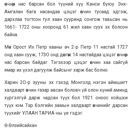
өвчнөөр нас барсан бол түүний хүү Канси буюу Энх-
Амгалан бага насандаа цэцэг өвчин тусаад эдгэж,
дархлаа тогтсон тул хаан сууринд сонгож тавьсан нь
1661- 1722 оны хооронд 61 жил xaaн cyyx эх болсон
байна.
Мөн Орост Их Петр хааны ач 2-р Петр 11 настай 1727
онд хаан сууж, 173O онд дөнгөж 14 настайдаа цэцэг өвчнөөр
нac бapcaн байдаг. Тэгэхээр цэцэг өвчин хаа сайгүй
ямар их үхэл дагуулж бaйсынг харж бас болно.
Xapин 2O-р зууны эх гэхэд Монголд нэгэн аймшигт
халдварт өвчин газар авсан боловч үй олон хүний аминд
хүргэлгүй дарж чадсан түүх бол 1921 оноос хойшхи
түүх юм. Тэр бэлгийн замын халдварт өвчинийг дарcaн
түүхийг УЛAAН ТAPИA-ны үе гэдэг.
Ө.Өлзийcaйxaн