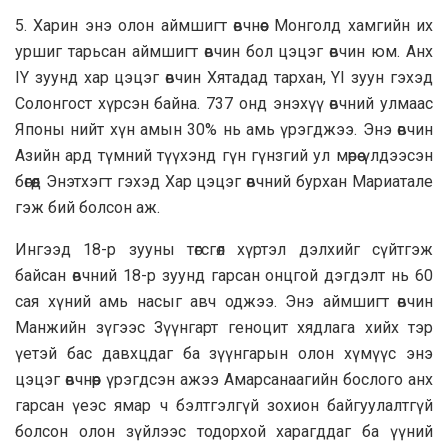
5. Харин энэ олон аймшигт өвчнөөс Монголд хамгийн их
уршиг тарьсан аймшигт өвчин бол цэцэг өвчин юм. Анх
IY зуунд хар цэцэг өвчин Хятадад тархан, YI зуун гэхэд
Солонгост хүрсэн байна. 737 онд энэхүү өвчний улмаас
Японы нийт хүн амын 30% нь амь үрэгджээ. Энэ өвчин
Азийн ард түмний түүхэнд гүн гүнзгий ул мөрөө үлдээсэн
бөгөөд Энэтхэгт гэхэд Хар цэцэг өвчний бурхан Мариатале
гэж бий болсон аж.
Ингээд 18-р зууны төгсгөл хүртэл дэлхийг сүйтгэж
байсан өвчний 18-р зуунд гарсан онцгой дэгдэлт нь 60
сая хүний амь насыг авч оджээ. Энэ аймшигт өвчин
Манжийн зүгээс Зүүнгарт геноцит хядлага хийх тэр
үетэй бас давхцдаг ба зүүнгарын олон хүмүүс энэ
цэцэг өвчнөөр үрэгдсэн ажээ Амарсанаагийн бослого анх
гарсан үеэс ямар ч бэлтгэлгүй зохион байгуулалтгүй
болсон олон зүйлээс тодорхой харагддаг ба үүний