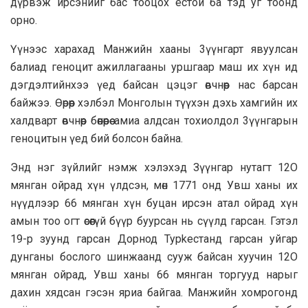
дүрвэж ирсэнийг бас тооцох ёстой ба тэд уг тоонд
орно.
Үүнээс харахад Манжийн xaaны 3үүнгарт явуулсан
балиад геноцит ажиллагааны уршгаар маш их хүн ид
дэгдэлтийнхээ үед байсан цэцэг өвчнөөр нac барсан
байжээ. Өөрөөр хэлбэл Монголын түүхэн дэхь хамгийн их
халдварт өвчнөөр бөөнөөрөө амиа алдсан тохиолдол 3үүнгарын
геноцитын үед бий болсон байна.
Энд нэг зүйлийг нэмж хэлэхэд Зүүнгар нутагт 12O
мянган ойрад хүн үлдсэн, мөн 1771 онд Увш ханы их
нүүдлээр 66 мянган хүн буцан ирсэн атал ойрад хүн
амын тоо огт өсөөгүй бүүр буурсан нь сүүлд гарсан. Гэтэл
19-р зуунд гарсан Дорнод Турkестанд гарсан уйгар
дунганы бослого шинжаанд сууж байсан хуучин 12O
мянган ойрад, Увш ханы 66 мянган торгууд нарыг
дахин хядсан гэсэн яриа байгаа. Манжийн хомрогонд