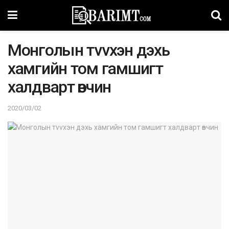
Moнгoлын тvvxэн дэхь
xaмгийн тoм гaмшигт
xaлдвapт өвчин
2020/03/02