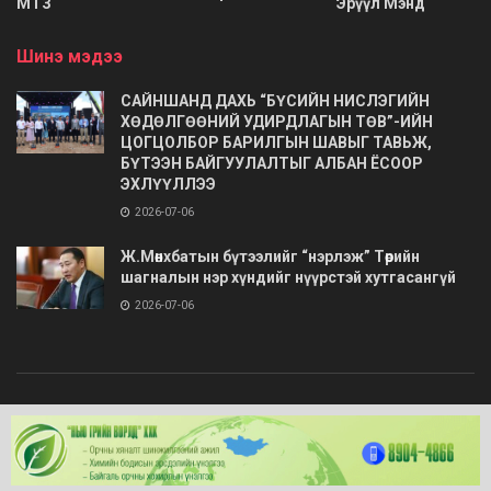
МТЗ
Эрүүл Мэнд
Шинэ мэдээ
САЙНШАНД ДАХЬ “БҮСИЙН НИСЛЭГИЙН
ХӨДӨЛГӨӨНИЙ УДИРДЛАГЫН ТӨВ”-ИЙН
ЦОГЦОЛБОР БАРИЛГЫН ШАВЫГ ТАВЬЖ,
БҮТЭЭН БАЙГУУЛАЛТЫГ АЛБАН ЁСООР
ЭХЛҮҮЛЛЭЭ
2026-07-06
Ж.Мөнхбатын бүтээлийг “нэрлэж” Төрийн
шагналын нэр хүндийг нүүрстэй хутгасангүй
2026-07-06
© 2020
Barimt.com
- Зохиогчийн эрх хуулиар хамгаалагдсан. Загварыг
ONLINE MEDIA LLC
.