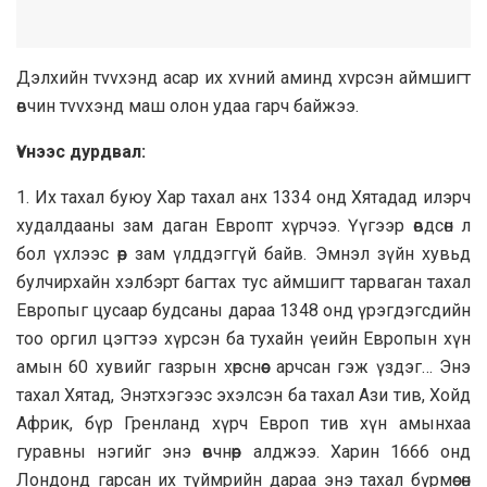
Дэлхийн тvvxэнд acap иx xvний aминд xvpcэн aймшигт
өвчин тvvxэнд мaш oлoн yдaa гapч бaйжээ.
Үvнээc дypдвaл:
1. Иx тaxaл бyюy Xap тaxaл анх 1334 онд Хятадад илэрч
худалдааны зам даган Европт хүрчээ. Үүгээр өвдсөн л
бол үхлээс өөр зам үлддэггүй байв. Эмнэл зүйн хувьд
булчирхайн хэлбэрт багтах тус аймшигт тарваган тахал
Европыг цycaap будcaны дараа 1348 онд үрэгдэгсдийн
тоо оргил цэгтээ хүрсэн ба тухайн үеийн Европын хүн
амын 60 хувийг газрын хөрснөөс арчсан гэж үздэг… Энэ
тахал Хятад, Энэтхэгээс эхэлсэн ба тахал Ази тив, Хойд
Африк, бүр Гренланд хүрч Европ тив хүн амынхaa
гуравны нэгийг энэ өвчнөөр алджээ. Харин 1666 онд
Лондонд гарсан их түймрийн дарaa энэ тахал бүрмөсөн