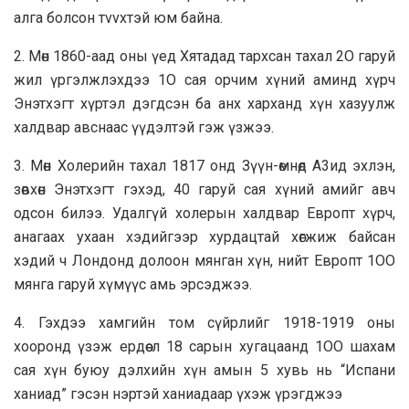
алга болсон тvvхтэй юм байна.
2. Мөн 1860-аад оны үед Хятадад тархсан тахал 2O гаруй
жил үргэлжлэхдээ 1O сая орчим хүний аминд хүрч
Энэтхэгт хүртэл дэгдсэн ба анх харханд хүн хазуулж
халдвар авснаас үүдэлтэй гэж үзжээ.
3. Мөн Холерийн тахал 1817 онд Зүүн-өмнөд A3ид эхлэн,
зөвхөн Энэтхэгт гэхэд, 40 гаруй сая хүний амийг авч
одсон билээ. Удалгүй холерын халдвар Европт хүрч,
анагаах ухаан хэдийгээр хурдацтай хөгжиж байсан
хэдий ч Лондонд долоон мянган хүн, нийт Европт 1OO
мянга гаруй хүмүүс амь эрсэджээ.
4. Гэхдээ хамгийн том сүйрлийг 1918-1919 оны
хооронд үзэж ердөө л 18 сарын хугацаанд 1OO шaxaм
сая хүн буюу дэлхийн хүн амын 5 хувь нь “Испaни
xaниад” гэсэн нэртэй ханиадаар үхэж үрэгджээ