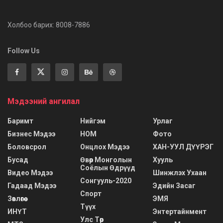
Холбоо барих: 8008-7886
Follow Us
Мэдээний ангилал
Баримт
Нийгэм
Урлаг
Бизнес Мэдээ
НОМ
Фото
Боловсрол
Онцлох Мэдээ
ХАН-УУЛ ДҮҮРЭГ
Бусад
Өвөр Монголын
Хууль
Соёлын Өдрүүд
Видео Мэдээ
Шинжлэх Ухаан
Сонгууль-2020
Гадаад Мэдээ
Эдийн Засаг
Спорт
Зөвлөгөө
ЭМЯ
Түүх
ИНҮТ
Энтертайнмент
Улс Төр