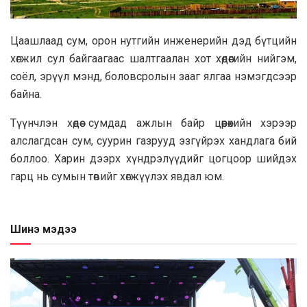
Цаашлаад сум, орон нутгийн инженерийн дэд бүтцийн
хөгжил сул байгаагаас шалтгаалан хот хөдөөгийн нийгэм,
соёл, эрүүл мэнд, боловсролын зааг ялгаа нэмэгдсээр
байна.
Түүнчлэн хөдөө сумдад ажлын байр цөөрөхийн хэрээр
алслагдсан сум, суурин газрууд эзгүйрэх хандлага бий
боллоо. Харин дээрх хүндрэлүүдийг цогцоор шийдэх
гарц нь сумын төвийг хөгжүүлэх явдал юм.
Шинэ мэдээ