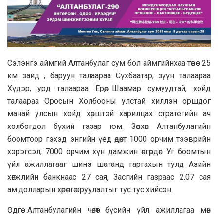
Cэлэнгэ аймгий Алтанбулаг сум бол аймгийнхаа төвөөс 25
км зайд , баруун талаараа Сүхбаатар, зүүн талаараа
Хүдэр, урд талаараа Ерөө, Шаамар сумуудтай, хойд
талаараа Оросын Холбооны улстай хиллэн оршдог
манай улсын хойд хөрштэй харилцах стратегийн ач
холбогдол бүхий газар юм. Зөвхөн Алтанбулагийн
боомтоор гэхэд энгийн үед өдөрт 1000 орчим тээврийн
хэрэгсэл, 7000 орчим хүн дамжин өнгөрдөг. Уг боомтын
үйл ажиллагааг шинэ шатанд гаргахын тулд Азийн
хөгжлийн банкнаас 27 сая, Засгийн газраас 2.07 сая
ам.долларын хөрөнгө оруулалтыг тус тус хийсэн.
Өдгөө Алтанбулагийн чөлөөт бүсийн үйл ажиллагаа мөн