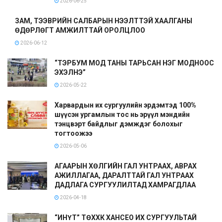
2026-06-25
ЗАМ, ТЭЭВРИЙН САЛБАРЫН НЭЭЛТТЭЙ ХААЛГАНЫ
ӨДӨРЛӨГТ АМЖИЛТТАЙ ОРОЛЦЛОО
2026-06-12
“ТЭРБУМ МОД ТАНЫ ТАРЬСАН НЭГ МОДНООС
ЭХЭЛНЭ”
2026-05-22
Харвардын их сургуулийн эрдэмтэд 100%
шүүсэн ургамлын тос нь эрүүл мэндийн
тэнцвэрт байдлыг дэмждэг болохыг
тогтоожээ
2026-05-06
АГААРЫН ХӨЛГИЙН ГАЛ УНТРААХ, АВРАХ
АЖИЛЛАГАА, ДАРАЛТТАЙ ГАЛ УНТРААХ
ДАДЛАГА СУРГУУЛИЛТАД ХАМРАГДЛАА
2026-04-18
“ИНҮТ” ТӨХХК ХАНСЕО ИХ СУРГУУЛЬТАЙ