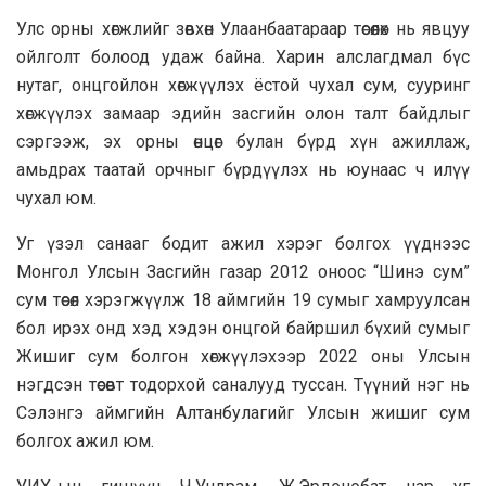
Улс орны хөгжлийг зөвхөн Улаанбаатараар төсөөлөх нь явцуу
ойлголт болоод удаж байна. Харин алслагдмал бүс
нутаг, онцгойлон хөгжүүлэх ёстой чухал сум, сууринг
хөгжүүлэх замаар эдийн засгийн олон талт байдлыг
сэргээж, эх орны өнцөг булан бүрд хүн ажиллаж,
амьдрах таатай орчныг бүрдүүлэх нь юунаас ч илүү
чухал юм.
Уг үзэл санааг бодит ажил хэрэг болгох үүднээс
Монгол Улсын Засгийн газар 2012 оноос “Шинэ сум”
сум төсөл хэрэгжүүлж 18 аймгийн 19 сумыг хамруулсан
бол ирэх онд хэд хэдэн онцгой байршил бүхий сумыг
Жишиг сум болгон хөгжүүлэхээр 2022 оны Улсын
нэгдсэн төсөвт тодорхой саналууд туссан. Түүний нэг нь
Сэлэнгэ аймгийн Алтанбулагийг Улсын жишиг сум
болгох ажил юм.