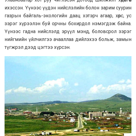
ихэссэн. Үүнээс үүдэн нийслэлийн болон зарим суурин
газрын байгаль-экологийн даац хэтэрч агаар, хөрс, ус
зэрэг хүрээлэн буй орчны бохирдол нэмэгдэж байна.
Үүнээс гадна нийслэлд эрүүл мэнд, боловсрол зэрэг
нийгмийн үйлчилгээ ачааллаа дийлэхээ больж, замын
түгжрэл дээд цэгтээ хүрсэн.