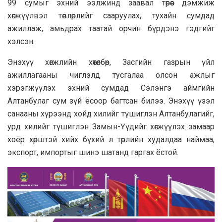
99 сумыг эхний ээлжинд заавал төрөөс дэмжиж
хөгжүүлвэл төвлөрлийг сааруулах, тухайн сумдад
ажиллаж, амьдрах таатай орчин бүрдэнэ гэдгийг
хэлсэн.
Энэхүү хөгжлийн хөтөлбөр, Засгийн газрын үйл
ажиллагааны чиглэлд тусгалаа олсон ажлыг
хэрэгжүүлэх эхний сумдад Сэлэнгэ аймгийн
Алтанбулаг сум зүй ёсоор багтсан билээ. Энэхүү үзэл
санааны хүрээнд хойд хилийг түшиглэн Алтанбулагийг,
урд хилийг түшиглэн Замын-Үүдийг хөгжүүлэх замаар
хоёр хөрштэй хийх бүхий л төрлийн худалдаа наймаа,
экспорт, импортыг шинэ шатанд гаргах ёстой.