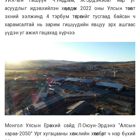
УИХ-ын гишүүн Ч.Ундрам, Ж.Эрдэнэбат нар уг
асуудлыг идэвхийлэн хөөцөлдөж 2022 оны Улсын төсөвт
эхний ээлжинд 4 тэрбум төгрөгийг тусгаад байсан ч
харамсалтай нь зарим гишүүдийн явцуу эрх ашгаас
үүдэн уг ажил гацахад хүрчээ.
Монгол Улсын Ерөнхий сайд Л.Оюун-Эрдэнэ “Алсын
хараа-2050” Урт хугацааны хөгжлийн хөтөлбөрт ч нэр бүхий