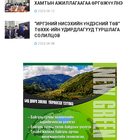
ХАМТЫН АЖИЛЛАГААГАА ӨРГӨЖҮҮЛНЭ
2026-04-12
“ИРГЭНИЙ НИСЭХИЙН ҮНДЭСНИЙ ТӨВ”
ТӨХХК-ИЙН УДИРДЛАГУУД ТУРШЛАГА
СОЛИЛЦОВ
2026-04-08