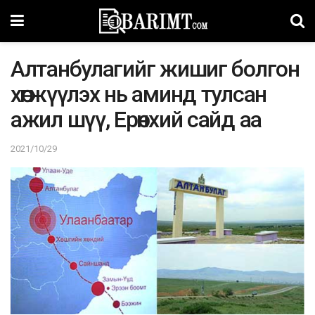
Алтанбулагийг жишиг болгон
хөгжүүлэх нь аминд тулсан
ажил шүү, Ерөнхий сайд аа
2021/10/29