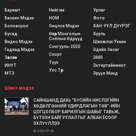
Баримт
Нийгэм
Урлаг
Бизнес Мэдээ
НОМ
Фото
Боловсрол
Онцлох Мэдээ
ХАН-УУЛ ДҮҮРЭГ
Бусад
Өвөр Монголын
Хууль
Соёлын Өдрүүд
Видео Мэдээ
Шинжлэх Ухаан
Сонгууль-2020
Гадаад Мэдээ
Эдийн Засаг
Спорт
Зөвлөгөө
ЭМЯ
Түүх
ИНҮТ
Энтертайнмент
Улс Төр
МТЗ
Эрүүл Мэнд
Шинэ мэдээ
САЙНШАНД ДАХЬ “БҮСИЙН НИСЛЭГИЙН
ХӨДӨЛГӨӨНИЙ УДИРДЛАГЫН ТӨВ”-ИЙН
ЦОГЦОЛБОР БАРИЛГЫН ШАВЫГ ТАВЬЖ,
БҮТЭЭН БАЙГУУЛАЛТЫГ АЛБАН ЁСООР
ЭХЛҮҮЛЛЭЭ
2026-07-06