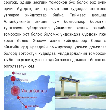
сэргэж, эдийн засгийн томоохон бүс болох эрх зүйн
орчин бүрдэж, хил орчмын чөлөөт худалдаа жинхэнэ
утгаараа хийдгэхээр байна. Тиймээс цаашид
Алтанбулагийг жишиг сум болгосноор боомтыг
түшглэсэн үйлдвэрлэл үйлчилгээ хөгжиж, хилийн
томоохон хот болох боломж үндсэндээ бүрдсэн гэж
хэлж болно. Энэхүү ажил хийгдсэнээр Сэлэнгэ
аймгийн ард иргэдийн амжиргаанд үлэмж дэмжлэг
болоод зогсохгүй худалдаа, үйлдвэрлэлийн томоохон
төв болон өргөжиж, улсын эдийн засагт дэмжлэг болох нь
эргэлзээгүй юм.