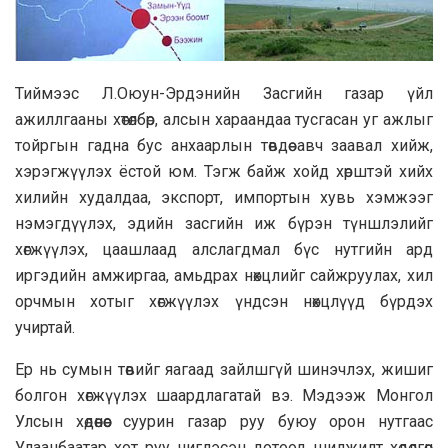
Тиймээс Л.Оюун-Эрдэнийн Засгийн газар үйл
ажиллгааны хөтөлбөр, алсын хараандаа тусгасан уг ажлыг
тойргын гадна бус анхаарлын төвдөө авч заавал хийж,
хэрэгжүүлэх ёстой юм. Тэгж байж хойд хөрштэй хийх
хилийн худалдаа, экспорт, импортын хувь хэмжээг
нэмэгдүүлэх, эдийн засгийн иж бүрэн түншлэлийг
хөгжүүлэх, цаашлаад алслагдмал бүс нутгийн ард
иргэдийн амжиргаа, амьдрах нөхцлийг сайжруулах, хил
орчмын хотыг хөгжүүлэх үндсэн нөхцлүүд бүрдэх
учиртай.
Ер нь сумын төвийг яагаад зайлшгүй шинэчлэх, жишиг
болгон хөгжүүлэх шаардлагатай вэ. Мэдээж Монгол
Улсын хөдөөнөөс суурин газар руу буюу орон нутгаас
Улаанбаатар хот руу чиглэсэн дотоод шилжилт хөдөлгөөн