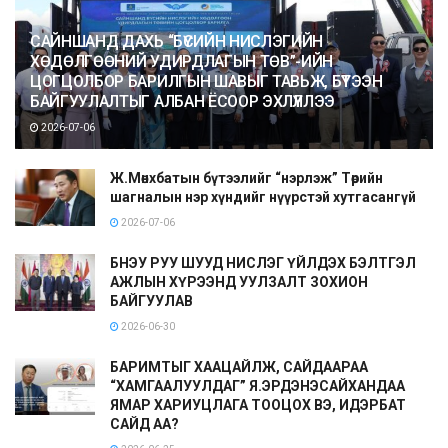
САЙНШАНД ДАХЬ “БҮСИЙН НИСЛЭГИЙН
ХӨДӨЛГӨӨНИЙ УДИРДЛАГЫН ТӨВ”-ИЙН
ЦОГЦОЛБОР БАРИЛГЫН ШАВЫГ ТАВЬЖ, БҮТЭЭН
БАЙГУУЛАЛТЫГ АЛБАН ЁСООР ЭХЛҮҮЛЛЭЭ
2026-07-06
Ж.Мөнхбатын бүтээлийг “нэрлэж” Төрийн
шагналын нэр хүндийг нүүрстэй хутгасангүй
2026-07-06
БНЭУ РУУ ШУУД НИСЛЭГ ҮЙЛДЭХ БЭЛТГЭЛ
АЖЛЫН ХҮРЭЭНД УУЛЗАЛТ ЗОХИОН
БАЙГУУЛАВ
2026-06-30
БАРИМТЫГ ХААЦАЙЛЖ, САЙДААРАА
“ХАМГААЛУУЛДАГ” Я.ЭРДЭНЭСАЙХАНДАА
ЯМАР ХАРИУЦЛАГА ТООЦОХ ВЭ, ИДЭРБАТ
САЙД АА?